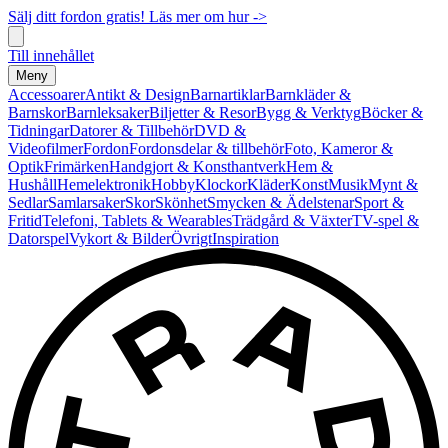
Sälj ditt fordon gratis! Läs mer om hur ->
Till innehållet
Meny
Accessoarer
Antikt & Design
Barnartiklar
Barnkläder &
Barnskor
Barnleksaker
Biljetter & Resor
Bygg & Verktyg
Böcker &
Tidningar
Datorer & Tillbehör
DVD &
Videofilmer
Fordon
Fordonsdelar & tillbehör
Foto, Kameror &
Optik
Frimärken
Handgjort & Konsthantverk
Hem &
Hushåll
Hemelektronik
Hobby
Klockor
Kläder
Konst
Musik
Mynt &
Sedlar
Samlarsaker
Skor
Skönhet
Smycken & Ädelstenar
Sport &
Fritid
Telefoni, Tablets & Wearables
Trädgård & Växter
TV-spel &
Datorspel
Vykort & Bilder
Övrigt
Inspiration