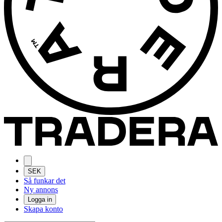
SEK
Så funkar det
Ny annons
Logga in
Skapa konto