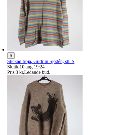
S
Stickad tröja, Gudrun Sjödén, stl. S
Sluttid
10 aug 19:24
.
Pris:
3 kr
,
Ledande bud
.