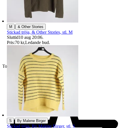
|
M
& Other Stories
Stickad tröja, & Other Stories, stl. M
Sluttid
10 aug 20:06
.
Pris:
70 kr
,
Ledande bud
.
Toppsäljare
|
S
By Malene Birger
Stickad tröja, By Malene Birger, stl. S