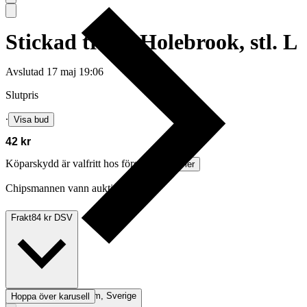
Stickad tröja, Holebrook, stl. L
Avslutad
17 maj 19:06
Slutpris
∙
Visa bud
42 kr
Köparskydd är valfritt hos företag.
Läs mer
Chipsmannen vann auktionen
Frakt
84 kr DSV
Avhämtning
Stockholm, Sverige
Hoppa över karusell