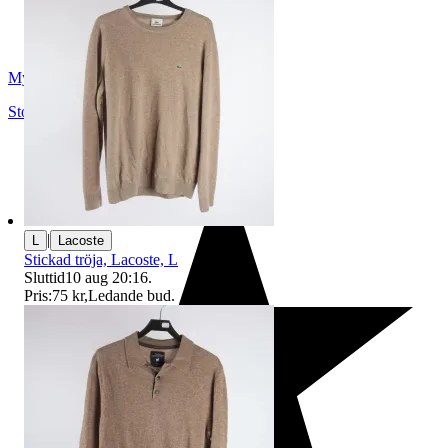
Myrorna
Stockholm
,
Sverige
|
L
Lacoste
Stickad tröja, Lacoste, L
Sluttid
10 aug 20:16
.
Pris:
75 kr
,
Ledande bud
.