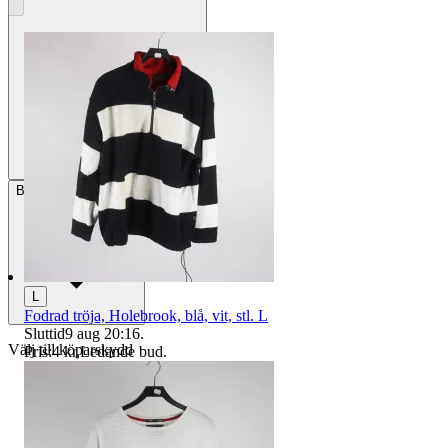
Betalning
Via Tradera
L
Fodrad tröja, Holebrook, blå, vit, stl. L
Sluttid
9 aug 20:16
.
Välj till köparskydd
Pris:
4 kr
,
Ledande bud
.