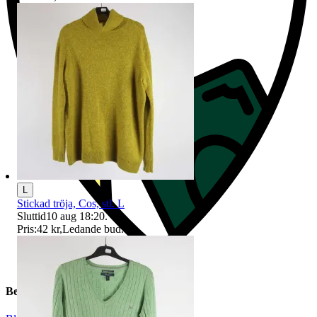
L
Stickad tröja, Cos, stl. L
Sluttid
10 aug 18:20
.
Pris:
42 kr
,
Ledande bud
.
Beskrivning