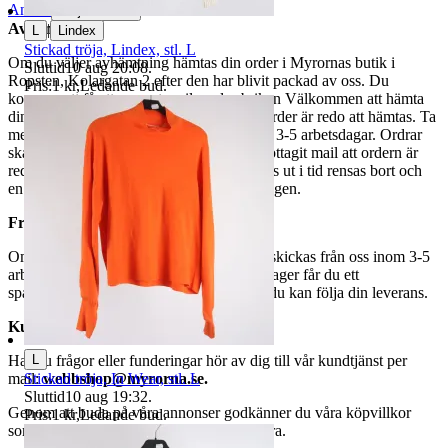
Anmäl
Sälj liknande
Avhämtning
|
L
Lindex
Stickad tröja, Lindex, stl. L
Om du väljer avhämtning hämtas din order i Myrornas butik i
Sluttid
10 aug 20:08
.
Ropsten, Kolargatan 2 efter den har blivit packad av oss. Du
Pris:
1 kr
,
Ledande bud
.
kommer att få ett separat mail med rubriken Välkommen att hämta
din order på Myrorna i Ropsten! när din order är redo att hämtas. Ta
med legitimation. Hanteringstiden är cirka 3-5 arbetsdagar. Ordrar
ska hämtas senast 7 dagar efter att man mottagit mail att ordern är
redo för avhämtning. Ordrar som ej hämtas ut i tid rensas bort och
en avgift på 84 kr dras av från återbetalningen.
Frakt
Om du har valt frakt kommer din vara att skickas från oss inom 3-5
arbetsdagar. När din vara har lämnat vårt lager får du ett
spårningsnummer av DSV inom kort där du kan följa din leverans.
Kundservice
L
Har du frågor eller funderingar hör av dig till vår kundtjänst per
Stickad tröja, In Wear, stl. L
mail:
webbshop@myrorna.se
.
Sluttid
10 aug 19:32
.
Genom att buda på våra annonser godkänner du våra köpvillkor
Pris:
1 kr
,
Ledande bud
.
som du hittar på vår infosida här på Tradera.