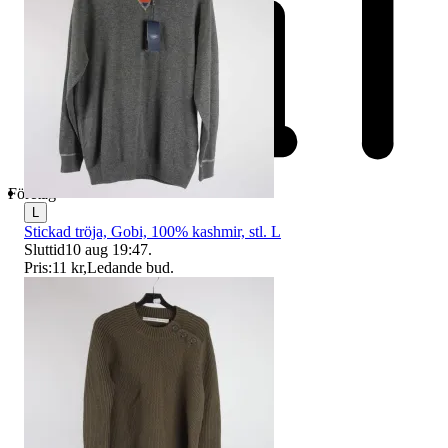
Företag
L
Stickad tröja, Gobi, 100% kashmir, stl. L
Sluttid
10 aug 19:47
.
Pris:
11 kr
,
Ledande bud
.