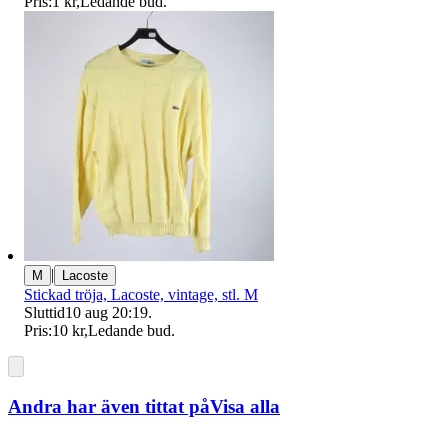
Pris:
1 kr
,
Ledande bud
.
|
M
Lacoste
Stickad tröja, Lacoste, vintage, stl. M
Sluttid
10 aug 20:19
.
Pris:
10 kr
,
Ledande bud
.
Andra har även tittat på
Visa alla