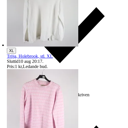
XL
Tröja, Holebrook, stl. XL
Sluttid
10 aug 20:17
.
Pris:
1 kr
,
Ledande bud
.
Ersättning om varan inte är som beskriven