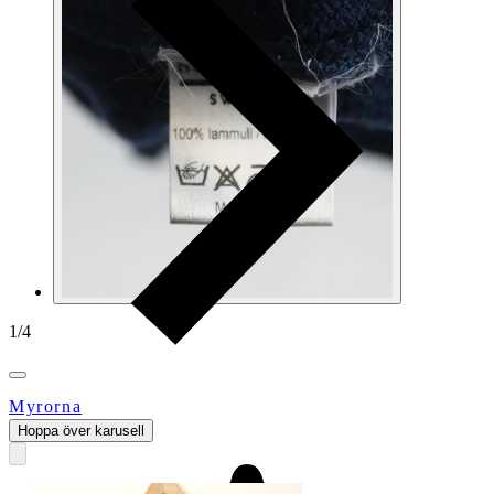
1
/
4
Myrorna
Hoppa över karusell