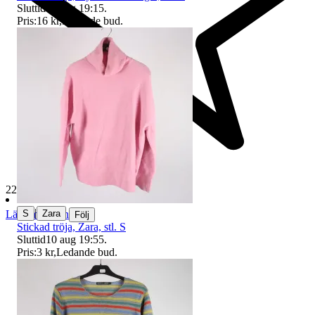
Sluttid
10 aug 19:15
.
Pris:
16 kr
,
Ledande bud
.
229 348 omdömen
|
S
Zara
Läs omdömen
Följ
Stickad tröja, Zara, stl. S
Sluttid
10 aug 19:55
.
Pris:
3 kr
,
Ledande bud
.