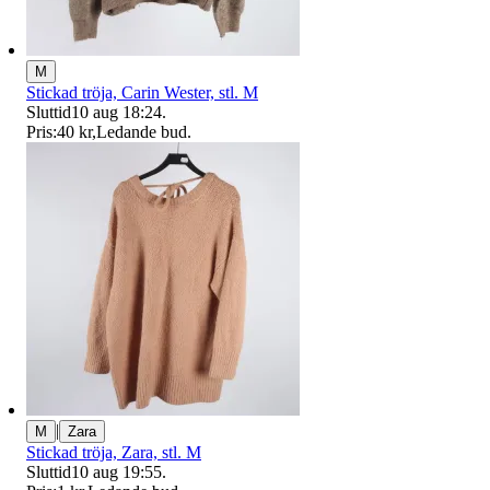
M
Stickad tröja, Carin Wester, stl. M
Sluttid
10 aug 18:24
.
Pris:
40 kr
,
Ledande bud
.
|
M
Zara
Stickad tröja, Zara, stl. M
Sluttid
10 aug 19:55
.