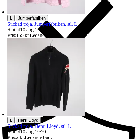
|
L
Jumperfabriken
Stickad tröja, Jumperfabriken, stl. L
Sluttid
10 aug 19:53
.
Pris:
155 kr
,
Ledande bud
.
Ersättning om du inte får din vara
|
L
Henri Lloyd
Stickad tröja, Henri Lloyd, stl. L
Sluttid
10 aug 19:39
.
Pris:
2 kr
,
Ledande bud
.