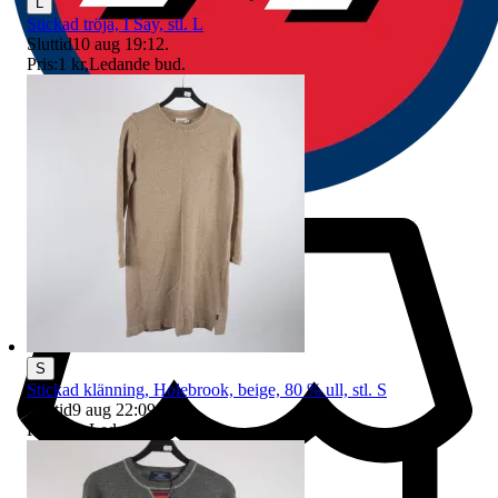
L
Stickad tröja, I Say, stl. L
Sluttid
10 aug 19:12
.
Pris:
1 kr
,
Ledande bud
.
S
Stickad klänning, Holebrook, beige, 80 % ull, stl. S
Sluttid
9 aug 22:09
.
Pris:
6 kr
,
Ledande bud
.