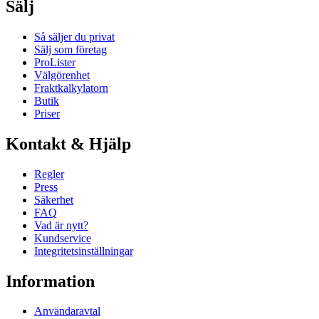
Sälj
Så säljer du privat
Sälj som företag
ProLister
Välgörenhet
Fraktkalkylatorn
Butik
Priser
Kontakt & Hjälp
Regler
Press
Säkerhet
FAQ
Vad är nytt?
Kundservice
Integritetsinställningar
Information
Användaravtal