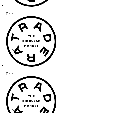
Pris:
.
Pris:
.