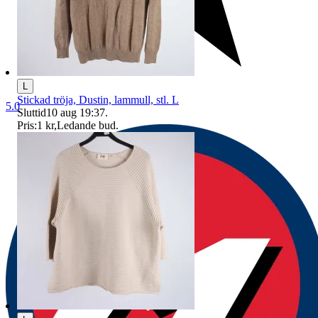
L
Stickad tröja, Dustin, lammull, stl. L
5.0
Sluttid
10 aug 19:37
.
Pris:
1 kr
,
Ledande bud
.