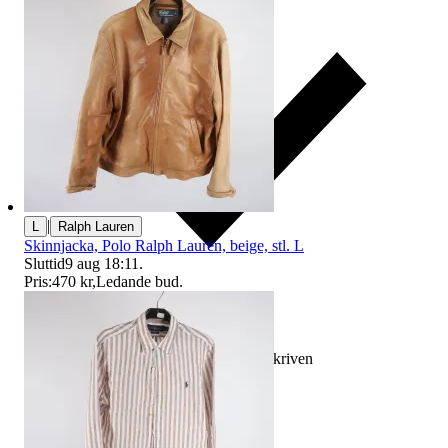
|
L
Ralph Lauren
Skinnjacka, Polo Ralph Lauren, beige, stl. L
Sluttid
9 aug 18:11
.
Pris:
470 kr
,
Ledande bud
.
Ersättning om varan inte är som beskriven