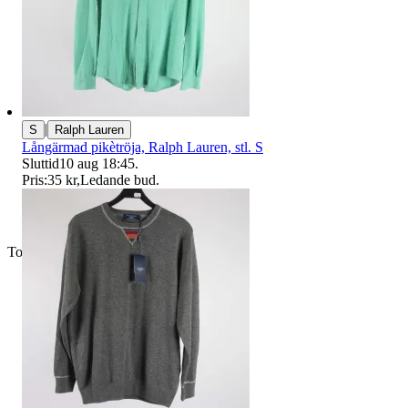
|
S
Ralph Lauren
Långärmad pikètröja, Ralph Lauren, stl. S
Sluttid
10 aug 18:45
.
Pris:
35 kr
,
Ledande bud
.
Toppsäljare