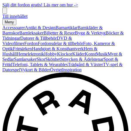
Sälj ditt fordon gratis! Läs mer om hur ->
Till innehållet
Meny
Accessoarer
Antikt & Design
Barnartiklar
Barnkläder &
Barnskor
Barnleksaker
Biljetter & Resor
Bygg & Verktyg
Böcker &
Tidningar
Datorer & Tillbehör
DVD &
Videofilmer
Fordon
Fordonsdelar & tillbehör
Foto, Kameror &
Optik
Frimärken
Handgjort & Konsthantverk
Hem &
Hushåll
Hemelektronik
Hobby
Klockor
Kläder
Konst
Musik
Mynt &
Sedlar
Samlarsaker
Skor
Skönhet
Smycken & Ädelstenar
Sport &
Fritid
Telefoni, Tablets & Wearables
Trädgård & Växter
TV-spel &
Datorspel
Vykort & Bilder
Övrigt
Inspiration