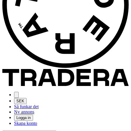
SEK
Så funkar det
Ny annons
Logga in
Skapa konto