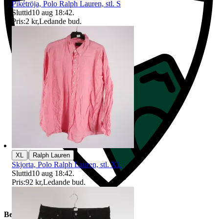
Pikétröja, Polo Ralph Lauren, stl. S
Sluttid
10 aug 18:42
.
Pris:
2 kr
,
Ledande bud
.
|
XL
Ralph Lauren
Skjorta, Polo Ralph Lauren, stl. XL
Sluttid
10 aug 18:42
.
Pris:
92 kr
,
Ledande bud
.
Beskrivning