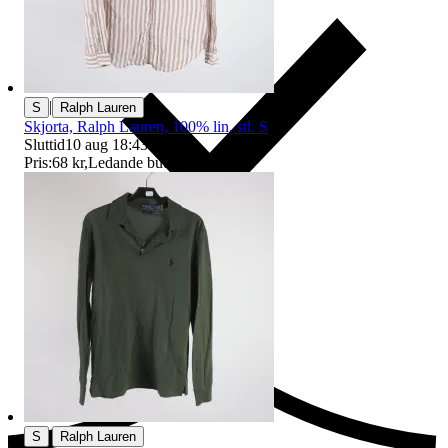
|
S
Ralph Lauren
Skjorta, Ralph Lauren, 100% lin, stl. S
Sluttid
10 aug 18:43
.
Pris:
68 kr
,
Ledande bud
.
Ersättning om du inte får din vara
|
S
Ralph Lauren