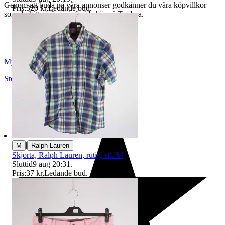
Genom att buda på våra annonser godkänner du våra köpvillkor
Pris:
320 kr
,
Ledande bud
.
som du hittar på vår infosida här på Tradera.
Myrorna
Stockholm
,
Sverige
|
M
Ralph Lauren
Skjorta, Ralph Lauren, rutig, stl. M
Sluttid
9 aug 20:31
.
Pris:
37 kr
,
Ledande bud
.