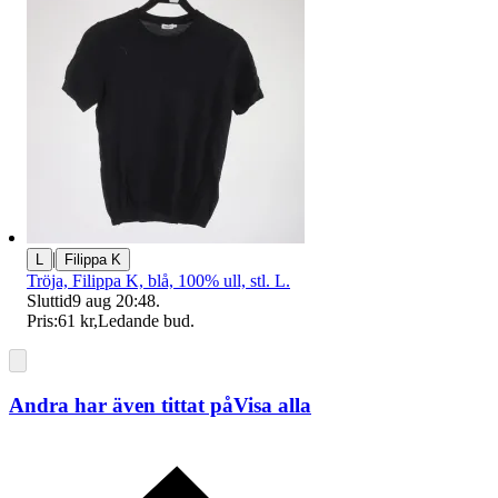
|
L
Filippa K
Tröja, Filippa K, blå, 100% ull, stl. L.
Sluttid
9 aug 20:48
.
Pris:
61 kr
,
Ledande bud
.
Andra har även tittat på
Visa alla