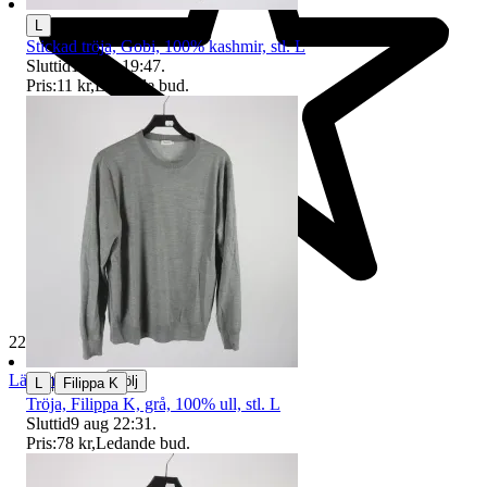
L
Stickad tröja, Gobi, 100% kashmir, stl. L
Sluttid
10 aug 19:47
.
Pris:
11 kr
,
Ledande bud
.
229 431 omdömen
Läs omdömen
|
Följ
L
Filippa K
Tröja, Filippa K, grå, 100% ull, stl. L
Sluttid
9 aug 22:31
.
Pris:
78 kr
,
Ledande bud
.