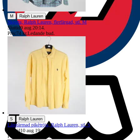
|
M
Ralph Lauren
Skjorta, Ralph Lauren, flerfärgad, stl. M
Sluttid
9 aug 20:14
.
Pris:
74 kr
,
Ledande bud
.
|
S
Ralph Lauren
Långärmad pikètröja, Ralph Lauren, stl. S
Sluttid
10 aug 19:41
.
Pris:
35 kr
,
Ledande bud
.