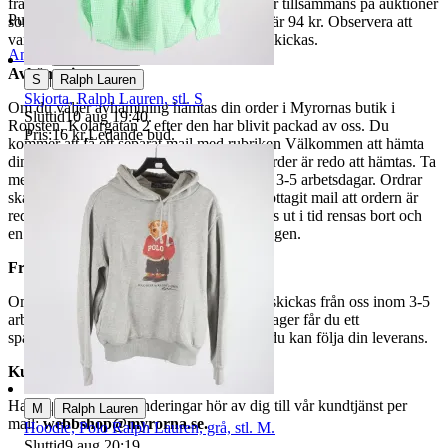
fraktpriset. Vi samfraktar upp till fyra varor tillsammans på auktioner
Publicerad
15 maj 19:23
som avslutas samma dag. Samfraktspriset är 94 kr. Observera att
varor märkta endast avhämtning inte kan skickas.
Anmäl
Sälj liknande
Avhämtning
|
S
Ralph Lauren
Skjorta, Ralph Lauren, stl. S
Om du väljer avhämtning hämtas din order i Myrornas butik i
Sluttid
10 aug 19:40
.
Ropsten, Kolargatan 2 efter den har blivit packad av oss. Du
Pris:
16 kr
,
Ledande bud
.
kommer att få ett separat mail med rubriken Välkommen att hämta
din order på Myrorna i Ropsten! när din order är redo att hämtas. Ta
med legitimation. Hanteringstiden är cirka 3-5 arbetsdagar. Ordrar
ska hämtas senast 7 dagar efter att man mottagit mail att ordern är
redo för avhämtning. Ordrar som ej hämtas ut i tid rensas bort och
en avgift på 84 kr dras av från återbetalningen.
Frakt
Om du har valt frakt kommer din vara att skickas från oss inom 3-5
arbetsdagar. När din vara har lämnat vårt lager får du ett
spårningsnummer av DSV inom kort där du kan följa din leverans.
Kundservice
Har du frågor eller funderingar hör av dig till vår kundtjänst per
|
M
Ralph Lauren
mail:
webbshop@myrorna.se
.
Hoodie, Polo Ralph Lauren, grå, stl. M.
Sluttid
9 aug 20:19
.