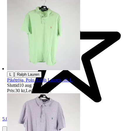
|
L
Ralph Lauren
Pikétröja, Polo Ralph Lauren, stl. L
Sluttid
10 aug 18:41
.
Pris:
30 kr
,
Ledande bud
.
5.0