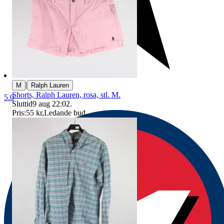
|
M
Ralph Lauren
Shorts, Ralph Lauren, rosa, stl. M.
5.0
Sluttid
9 aug 22:02
.
Pris:
55 kr
,
Ledande bud
.