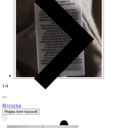
1
/
4
Myrorna
Hoppa över karusell