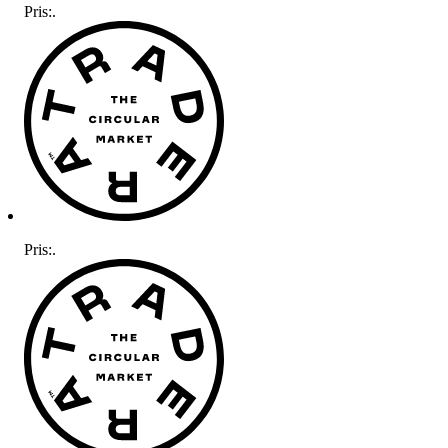
Pris:
.
Pris:
.