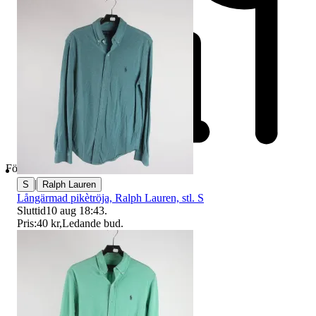
Företag
|
S
Ralph Lauren
Långärmad pikètröja, Ralph Lauren, stl. S
Sluttid
10 aug 18:43
.
Pris:
40 kr
,
Ledande bud
.