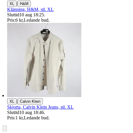
|
XL
H&M
Klänning, H&M, stl. XL
Sluttid
10 aug 18:25
.
Pris:
6 kr
,
Ledande bud
.
|
XL
Calvin Klein
Skjorta, Calvin Klein Jeans, stl. XL
Sluttid
10 aug 18:46
.
Pris:
1 kr
,
Ledande bud
.