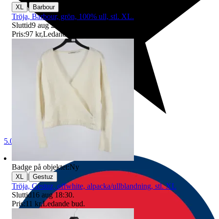
|
XL
Barbour
Tröja, Barbour, grön, 100% ull, stl. XL.
Sluttid
9 aug 20:20
.
Pris:
97 kr
,
Ledande bud
.
5.0
Badge på objektet:
Ny
|
XL
Gestuz
Tröja, Gestuz, offwhite, alpacka/ullblandning, stl. XL
Sluttid
16 aug 18:30
.
Pris:
11 kr
,
Ledande bud
.