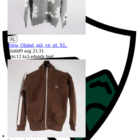
XL
Tröja, Okänd, grå, vit, stl. XL.
Sluttid
9 aug 21:31
.
Pris:
12 kr
,
Ledande bud
.