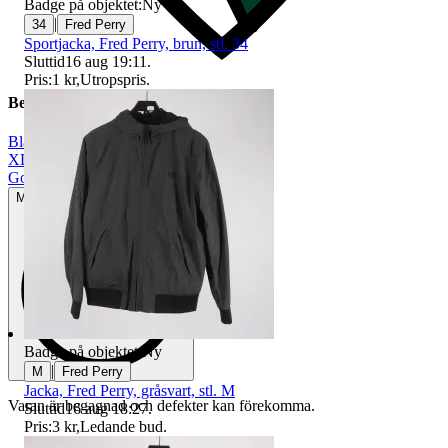
Badge på objektet:
Ny
|
34
Fred Perry
Sportjacka, Fred Perry, brun, stl. 34
Sluttid
16 aug 19:11
.
Pris:
1 kr
,
Utropspris
.
Beskrivning
Blå
|
XL
|
Gott använt skick
Mindre tecken på användning
Badge på objektet:
Ny
|
M
Fred Perry
Jacka, Fred Perry, gråsvart, stl. M
Varan är begagnad och defekter kan förekomma.
Sluttid
16 aug 18:27
.
Pris:
3 kr
,
Ledande bud
.