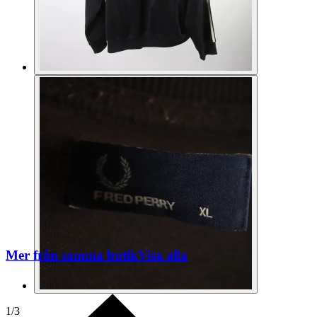
Mer från samma butik
Visa alla
1
/
3