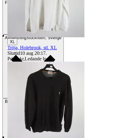
Frakt
84 kr DSV
Avhämtning
Stockholm, Sverige
XL
Tröja, Holebrook, stl. XL
Sluttid
10 aug 20:17
.
Pris:
1 kr
,
Ledande bud
.
Betalning
Via Tradera