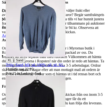
Så här går det till när du handlar hos oss
Du betalar din order direkt på Tradera och väljer frakt eller
Objektnr
731 764 244
avhämtning. Vill du att vi samfraktar fler varor? Begär samfraktspris
på din Traderasida och vänta med att betala tills vi har hunnit justera
Visningar
319
fraktpriset. Vi samfraktar upp till fyra varor tillsammans på auktioner
Publicerad
15 maj 20:14
som avslutas samma dag. Samfraktspriset är 94 kr. Observera att
varor märkta endast avhämtning inte kan skickas.
Anmäl
Sälj liknande
Avhämtning
Om du väljer avhämtning hämtas din order i Myrornas butik i
Ropsten, Kolargatan 2 efter den har blivit packad av oss. Du
kommer att få ett separat mail med rubriken Välkommen att hämta
|
XL
Sand
din order på Myrorna i Ropsten! när din order är redo att hämtas. Ta
Tröja, Sand, blå, stl. 100%, ull, stl. XL.
med legitimation. Hanteringstiden är cirka 3-5 arbetsdagar. Ordrar
Sluttid
9 aug 22:05
.
ska hämtas senast 7 dagar efter att man mottagit mail att ordern är
Pris:
25 kr
,
Ledande bud
.
redo för avhämtning. Ordrar som ej hämtas ut i tid rensas bort och
en avgift på 84 kr dras av från återbetalningen.
Frakt
Om du har valt frakt kommer din vara att skickas från oss inom 3-5
arbetsdagar. När din vara har lämnat vårt lager får du ett
spårningsnummer av DSV inom kort där du kan följa din leverans.