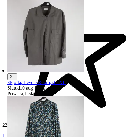
XL
Skjorta, Leveté Room, stl. XL
Sluttid
10 aug 18:40
.
Pris:
1 kr
,
Ledande bud
.
229 525 omdömen
Läs omdömen
Följ