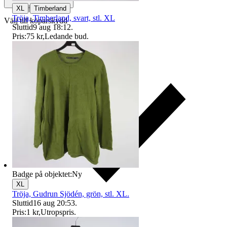
|
XL
Timberland
Tröja, Timberland, svart, stl. XL
Välj till köparskydd
Sluttid
9 aug 18:12
.
Pris:
75 kr
,
Ledande bud
.
Badge på objektet:
Ny
XL
Tröja, Gudrun Sjödén, grön, stl. XL.
Sluttid
16 aug 20:53
.
Pris:
1 kr
,
Utropspris
.