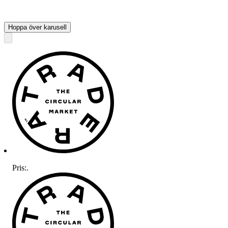
Hoppa över karusell
Pris:
.