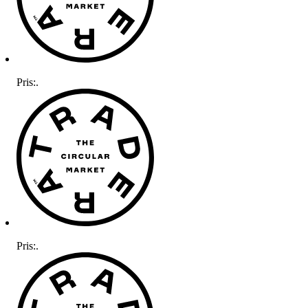
Pris:
.
Pris:
.