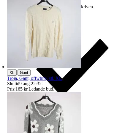
Ersättning om varan inte är som beskriven
|
XL
Gant
Tröja, Gant, offwhite, stl. XL
Sluttid
9 aug 22:32
.
Pris:
165 kr
,
Ledande bud
.
Ersättning om du inte får din vara