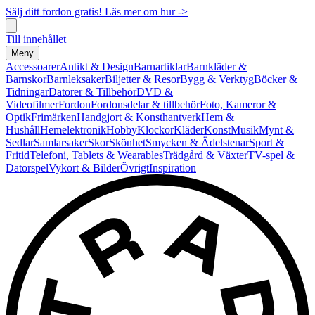
Sälj ditt fordon gratis! Läs mer om hur ->
Till innehållet
Meny
Accessoarer
Antikt & Design
Barnartiklar
Barnkläder &
Barnskor
Barnleksaker
Biljetter & Resor
Bygg & Verktyg
Böcker &
Tidningar
Datorer & Tillbehör
DVD &
Videofilmer
Fordon
Fordonsdelar & tillbehör
Foto, Kameror &
Optik
Frimärken
Handgjort & Konsthantverk
Hem &
Hushåll
Hemelektronik
Hobby
Klockor
Kläder
Konst
Musik
Mynt &
Sedlar
Samlarsaker
Skor
Skönhet
Smycken & Ädelstenar
Sport &
Fritid
Telefoni, Tablets & Wearables
Trädgård & Växter
TV-spel &
Datorspel
Vykort & Bilder
Övrigt
Inspiration