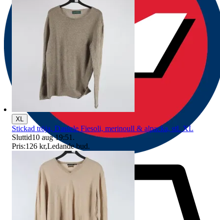
XL
Stickad tröja, Daniele Fiesoli, merinoull & alpacka, stl. XL
Sluttid
10 aug 19:51
.
Pris:
126 kr
,
Ledande bud
.