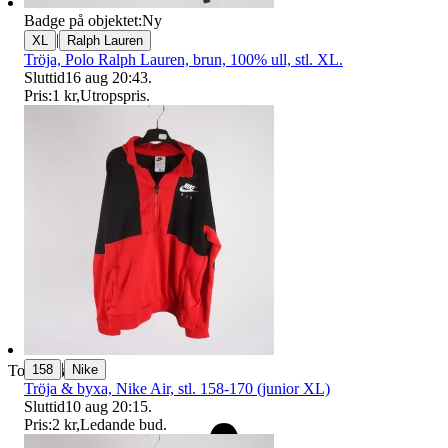
Badge på objektet:
Ny
|
XL
Ralph Lauren
Tröja, Polo Ralph Lauren, brun, 100% ull, stl. XL.
Sluttid
16 aug 20:43
.
Pris:
1 kr
,
Utropspris
.
|
158
Nike
Toppsäljare
Tröja & byxa, Nike Air, stl. 158-170 (junior XL)
Sluttid
10 aug 20:15
.
Pris:
2 kr
,
Ledande bud
.