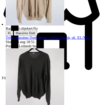
Badge på objektet:
Ny
|
XL
Massimo Dutti
Tröja, Massimo Dutti, beige, 100% kashmir, stl. XL/XXL
Sluttid
16 aug 18:51
.
Pris:
1 kr
,
Ledande bud
.
Företag