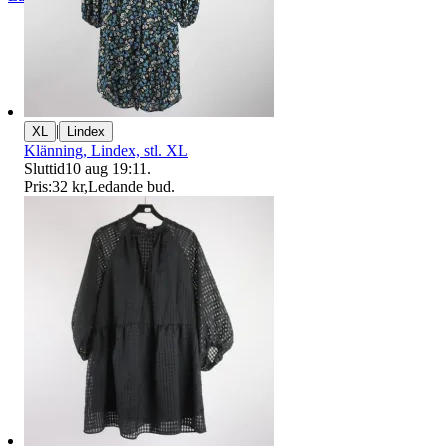
|
XL
Lindex
Klänning, Lindex, stl. XL
Sluttid
10 aug 19:11
.
Pris:
32 kr
,
Ledande bud
.