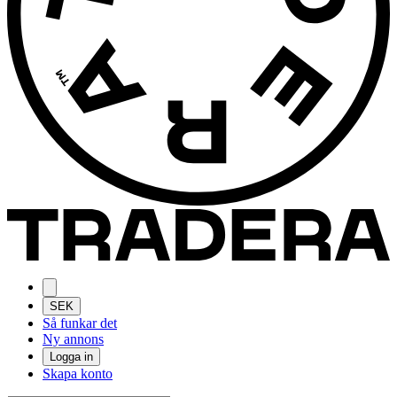
SEK
Så funkar det
Ny annons
Logga in
Skapa konto