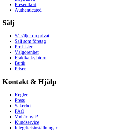
Presentkort
Authenticated
Sälj
Så säljer du privat
Sälj som företag
ProLister
Välgörenhet
Fraktkalkylatorn
Butik
Priser
Kontakt & Hjälp
Regler
Press
Säkerhet
FAQ
Vad är nytt?
Kundservice
Integritetsinställningar