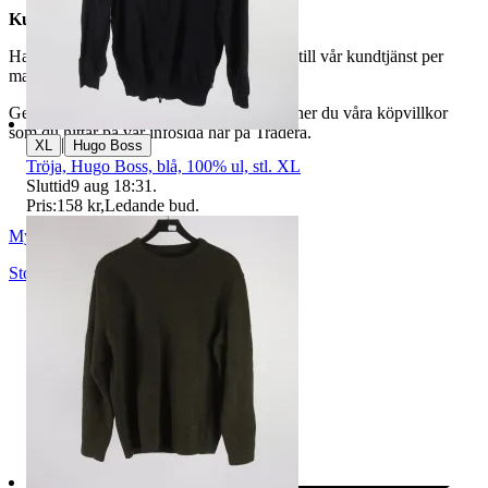
Kundservice
Har du frågor eller funderingar hör av dig till vår kundtjänst per
mail:
webbshop@myrorna.se
.
Genom att buda på våra annonser godkänner du våra köpvillkor
som du hittar på vår infosida här på Tradera.
|
XL
Hugo Boss
Tröja, Hugo Boss, blå, 100% ul, stl. XL
Sluttid
9 aug 18:31
.
Pris:
158 kr
,
Ledande bud
.
Myrorna
Stockholm
,
Sverige