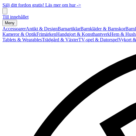
Sälj ditt fordon gratis! Läs mer om hur ->
Till innehållet
Meny
Accessoarer
Antikt & Design
Barnartiklar
Barnkläder & Barnskor
Barnl
Kameror & Optik
Frimärken
Handgjort & Konsthantverk
Hem & Hushå
Tablets & Wearables
Trädgård & Växter
TV-spel & Datorspel
Vykort &