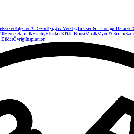
eksaker
Biljetter & Resor
Bygg & Verktyg
Böcker & Tidningar
Datorer &
ll
Hemelektronik
Hobby
Klockor
Kläder
Konst
Musik
Mynt & Sedlar
Saml
 Bilder
Övrigt
Inspiration