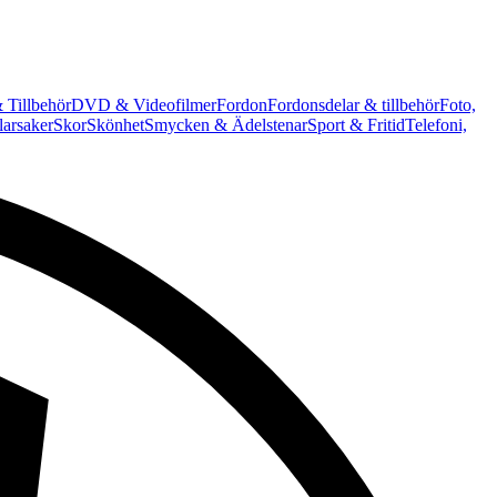
 Tillbehör
DVD & Videofilmer
Fordon
Fordonsdelar & tillbehör
Foto,
arsaker
Skor
Skönhet
Smycken & Ädelstenar
Sport & Fritid
Telefoni,