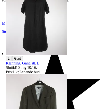
som du hittar på vår infosida här på Tradera.
Myrorna
Stockholm
,
Sverige
|
L
Gant
Klänning, Gant, stl. L
Sluttid
10 aug 19:16
.
Pris:
1 kr
,
Ledande bud
.