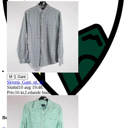
|
M
Gant
Skjorta, Gant, stl. M
Sluttid
10 aug 19:48
.
Pris:
16 kr
,
Ledande bud
.
Beskrivning