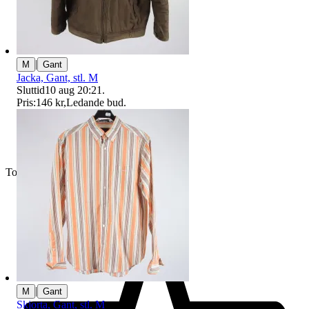
|
M
Gant
Jacka, Gant, stl. M
Sluttid
10 aug 20:21
.
Pris:
146 kr
,
Ledande bud
.
Toppsäljare
|
M
Gant
Skjorta, Gant, stl. M