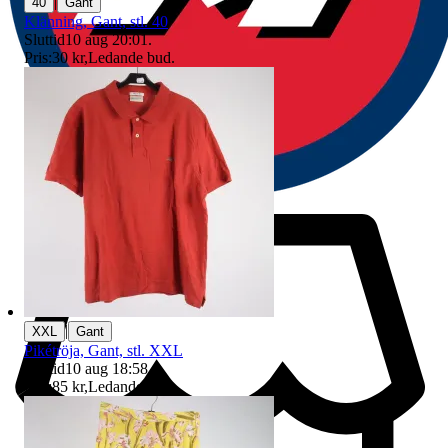
|
40
Gant
Klänning, Gant, stl. 40
Sluttid
10 aug 20:01
.
Pris:
30 kr
,
Ledande bud
.
|
XXL
Gant
Pikétröja, Gant, stl. XXL
Sluttid
10 aug 18:58
.
Pris:
85 kr
,
Ledande bud
.