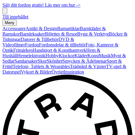
Sälj ditt fordon gratis! Läs mer om hur ->
Till innehållet
Meny
Accessoarer
Antikt & Design
Barnartiklar
Barnkläder &
Barnskor
Barnleksaker
Biljetter & Resor
Bygg & Verktyg
Böcker &
Tidningar
Datorer & Tillbehör
DVD &
Videofilmer
Fordon
Fordonsdelar & tillbehör
Foto, Kameror &
Optik
Frimärken
Handgjort & Konsthantverk
Hem &
Hushåll
Hemelektronik
Hobby
Klockor
Kläder
Konst
Musik
Mynt &
Sedlar
Samlarsaker
Skor
Skönhet
Smycken & Ädelstenar
Sport &
Fritid
Telefoni, Tablets & Wearables
Trädgård & Växter
TV-spel &
Datorspel
Vykort & Bilder
Övrigt
Inspiration