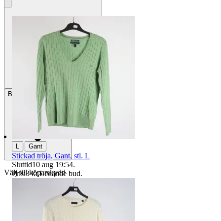
Betalning
Via Tradera
|
L
Gant
Stickad tröja, Gant, stl. L
Sluttid
10 aug 19:54
.
Välj till köparskydd
Pris:
3 kr
,
Ledande bud
.