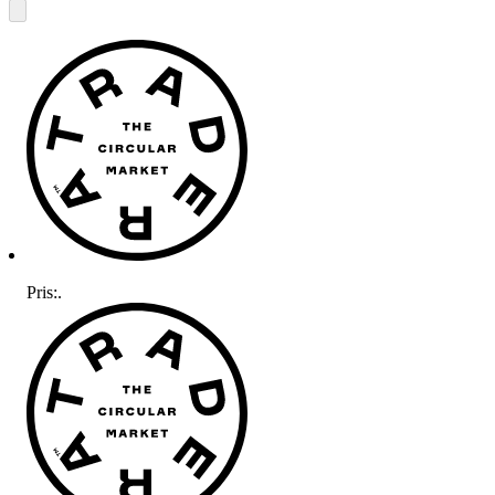
Pris:
.