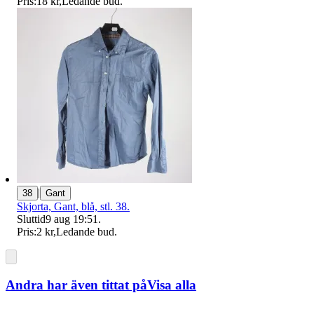
Pris:
18 kr
,
Ledande bud
.
|
38
Gant
Skjorta, Gant, blå, stl. 38.
Sluttid
9 aug 19:51
.
Pris:
2 kr
,
Ledande bud
.
Andra har även tittat på
Visa alla