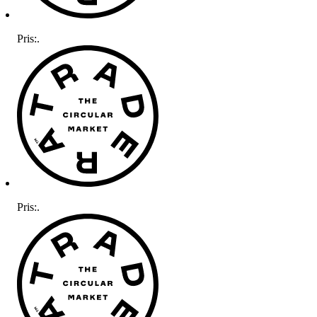
Pris:
.
Pris:
.