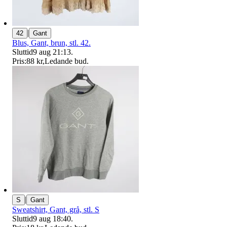
|
42
Gant
Blus, Gant, brun, stl. 42.
Sluttid
9 aug 21:13
.
Pris:
88 kr
,
Ledande bud
.
|
S
Gant
Sweatshirt, Gant, grå, stl. S
Sluttid
9 aug 18:40
.