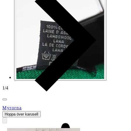
1
/
4
Myrorna
Hoppa över karusell