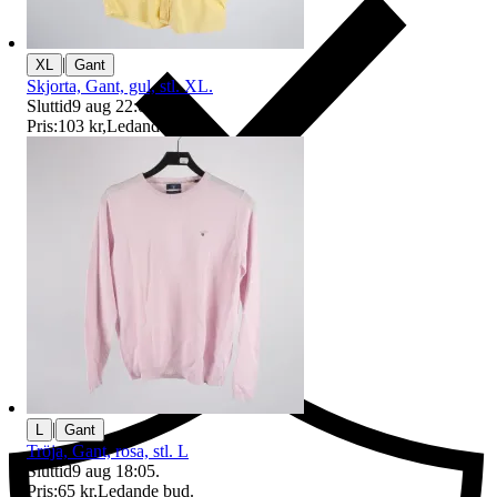
|
XL
Gant
Skjorta, Gant, gul, stl. XL.
Sluttid
9 aug 22:00
.
Pris:
103 kr
,
Ledande bud
.
Ersättning om du inte får din vara
|
L
Gant
Tröja, Gant, rosa, stl. L
Sluttid
9 aug 18:05
.
Pris:
65 kr
,
Ledande bud
.