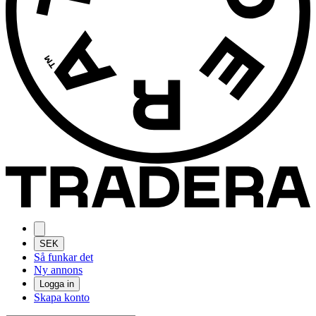
SEK
Så funkar det
Ny annons
Logga in
Skapa konto