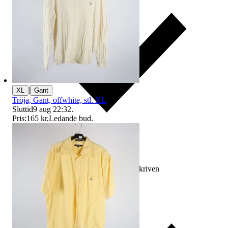
|
XL
Gant
Tröja, Gant, offwhite, stl. XL
Sluttid
9 aug 22:32
.
Pris:
165 kr
,
Ledande bud
.
Ersättning om varan inte är som beskriven