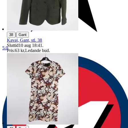
|
38
Gant
Kavaj, Gant, stl. 38
Sluttid
10 aug 18:41
.
5.0
Pris:
63 kr
,
Ledande bud
.