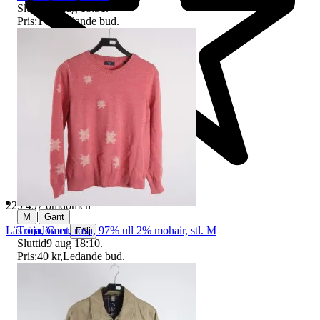
Sluttid
10 aug 18:51
.
Pris:
1 kr
,
Ledande bud
.
229 497 omdömen
|
M
Gant
Tröja, Gant, rosa, 97% ull 2% mohair, stl. M
Läs omdömen
Följ
Sluttid
9 aug 18:10
.
Pris:
40 kr
,
Ledande bud
.