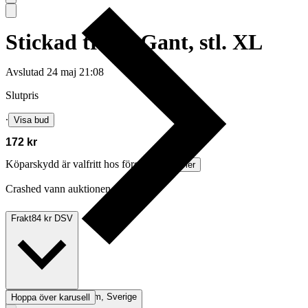
Stickad tröja, Gant, stl. XL
Avslutad
24 maj 21:08
Slutpris
∙
Visa bud
172 kr
Köparskydd är valfritt hos företag.
Läs mer
Crashed vann auktionen
Frakt
84 kr DSV
Avhämtning
Stockholm, Sverige
Hoppa över karusell