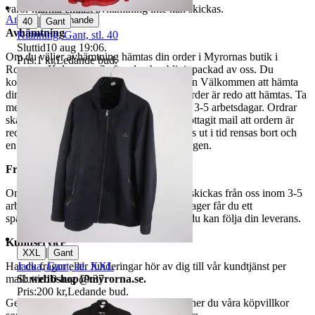
varor märkta endast avhämtning inte kan skickas.
Anmäl
|
Sälj liknande
40
Gant
Avhämtning
Klänning, Gant, stl. 40
Sluttid
10 aug 19:06
.
Om du väljer avhämtning hämtas din order i Myrornas butik i
Pris:
1 kr
,
Ledande bud
.
Ropsten, Kolargatan 2 efter den har blivit packad av oss. Du
kommer att få ett separat mail med rubriken Välkommen att hämta
din order på Myrorna i Ropsten! när din order är redo att hämtas. Ta
med legitimation. Hanteringstiden är cirka 3-5 arbetsdagar. Ordrar
ska hämtas senast 7 dagar efter att man mottagit mail att ordern är
redo för avhämtning. Ordrar som ej hämtas ut i tid rensas bort och
en avgift på 84 kr dras av från återbetalningen.
Frakt
Om du har valt frakt kommer din vara att skickas från oss inom 3-5
arbetsdagar. När din vara har lämnat vårt lager får du ett
spårningsnummer av DSV inom kort där du kan följa din leverans.
Kundservice
|
XXL
Gant
Jacka, Gant, stl. XXL
Har du frågor eller funderingar hör av dig till vår kundtjänst per
Sluttid
10 aug 19:37
.
mail:
webbshop@myrorna.se
.
Pris:
200 kr
,
Ledande bud
.
Genom att buda på våra annonser godkänner du våra köpvillkor