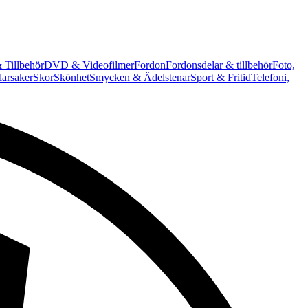
 Tillbehör
DVD & Videofilmer
Fordon
Fordonsdelar & tillbehör
Foto,
arsaker
Skor
Skönhet
Smycken & Ädelstenar
Sport & Fritid
Telefoni,