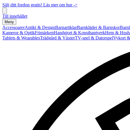
Sälj ditt fordon gratis! Läs mer om hur ->
Till innehållet
Meny
Accessoarer
Antikt & Design
Barnartiklar
Barnkläder & Barnskor
Barnl
Kameror & Optik
Frimärken
Handgjort & Konsthantverk
Hem & Hushå
Tablets & Wearables
Trädgård & Växter
TV-spel & Datorspel
Vykort &