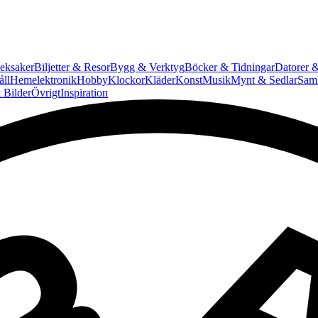
eksaker
Biljetter & Resor
Bygg & Verktyg
Böcker & Tidningar
Datorer &
ll
Hemelektronik
Hobby
Klockor
Kläder
Konst
Musik
Mynt & Sedlar
Saml
 Bilder
Övrigt
Inspiration