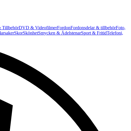
 Tillbehör
DVD & Videofilmer
Fordon
Fordonsdelar & tillbehör
Foto,
arsaker
Skor
Skönhet
Smycken & Ädelstenar
Sport & Fritid
Telefoni,