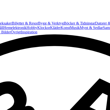
eksaker
Biljetter & Resor
Bygg & Verktyg
Böcker & Tidningar
Datorer &
ll
Hemelektronik
Hobby
Klockor
Kläder
Konst
Musik
Mynt & Sedlar
Saml
 Bilder
Övrigt
Inspiration