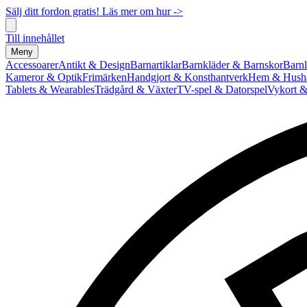
Sälj ditt fordon gratis! Läs mer om hur ->
Till innehållet
Meny
Accessoarer
Antikt & Design
Barnartiklar
Barnkläder & Barnskor
Barnl
Kameror & Optik
Frimärken
Handgjort & Konsthantverk
Hem & Hushå
Tablets & Wearables
Trädgård & Växter
TV-spel & Datorspel
Vykort &