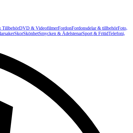
 Tillbehör
DVD & Videofilmer
Fordon
Fordonsdelar & tillbehör
Foto,
arsaker
Skor
Skönhet
Smycken & Ädelstenar
Sport & Fritid
Telefoni,