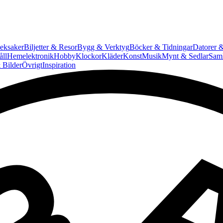
eksaker
Biljetter & Resor
Bygg & Verktyg
Böcker & Tidningar
Datorer &
ll
Hemelektronik
Hobby
Klockor
Kläder
Konst
Musik
Mynt & Sedlar
Saml
 Bilder
Övrigt
Inspiration