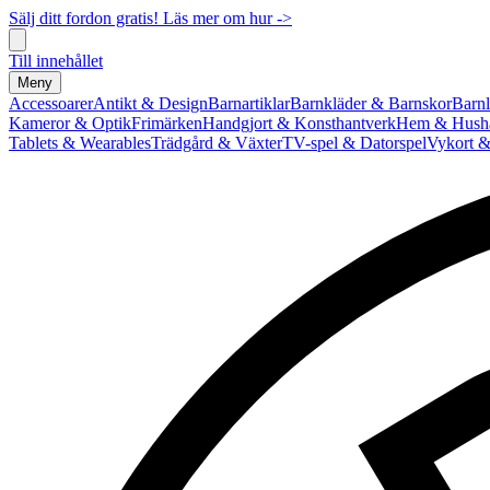
Sälj ditt fordon gratis! Läs mer om hur ->
Till innehållet
Meny
Accessoarer
Antikt & Design
Barnartiklar
Barnkläder & Barnskor
Barnl
Kameror & Optik
Frimärken
Handgjort & Konsthantverk
Hem & Hushå
Tablets & Wearables
Trädgård & Växter
TV-spel & Datorspel
Vykort &