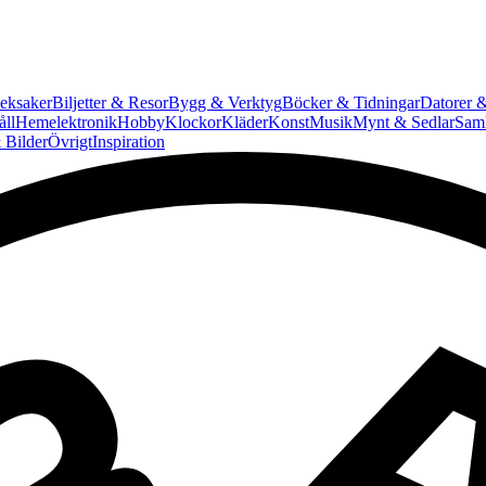
eksaker
Biljetter & Resor
Bygg & Verktyg
Böcker & Tidningar
Datorer &
ll
Hemelektronik
Hobby
Klockor
Kläder
Konst
Musik
Mynt & Sedlar
Saml
 Bilder
Övrigt
Inspiration