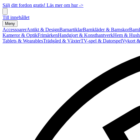
Sälj ditt fordon gratis! Läs mer om hur ->
Till innehållet
Meny
Accessoarer
Antikt & Design
Barnartiklar
Barnkläder & Barnskor
Barnl
Kameror & Optik
Frimärken
Handgjort & Konsthantverk
Hem & Hushå
Tablets & Wearables
Trädgård & Växter
TV-spel & Datorspel
Vykort &