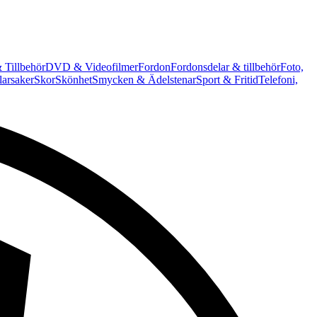
 Tillbehör
DVD & Videofilmer
Fordon
Fordonsdelar & tillbehör
Foto,
arsaker
Skor
Skönhet
Smycken & Ädelstenar
Sport & Fritid
Telefoni,