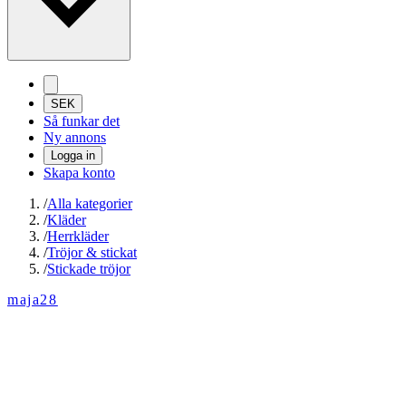
SEK
Så funkar det
Ny annons
Logga in
Skapa konto
/
Alla kategorier
/
Kläder
/
Herrkläder
/
Tröjor & stickat
/
Stickade tröjor
maja28