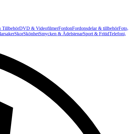
 Tillbehör
DVD & Videofilmer
Fordon
Fordonsdelar & tillbehör
Foto,
arsaker
Skor
Skönhet
Smycken & Ädelstenar
Sport & Fritid
Telefoni,