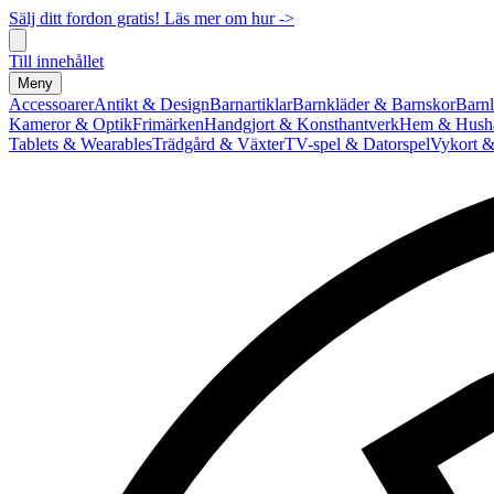
Sälj ditt fordon gratis! Läs mer om hur ->
Till innehållet
Meny
Accessoarer
Antikt & Design
Barnartiklar
Barnkläder & Barnskor
Barnl
Kameror & Optik
Frimärken
Handgjort & Konsthantverk
Hem & Hushå
Tablets & Wearables
Trädgård & Växter
TV-spel & Datorspel
Vykort &