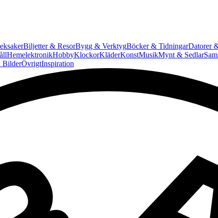
eksaker
Biljetter & Resor
Bygg & Verktyg
Böcker & Tidningar
Datorer &
ll
Hemelektronik
Hobby
Klockor
Kläder
Konst
Musik
Mynt & Sedlar
Saml
 Bilder
Övrigt
Inspiration