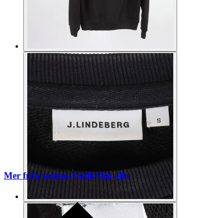
Mer från samma butik
Visa alla