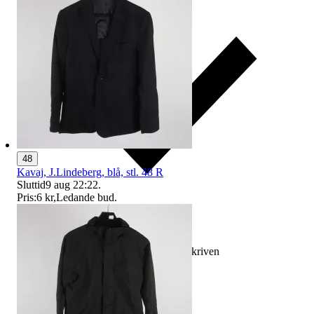
48
Kavaj, J.Lindeberg, blå, stl. 48 R
Sluttid
9 aug 22:22
.
Pris:
6 kr
,
Ledande bud
.
Ersättning om varan inte är som beskriven