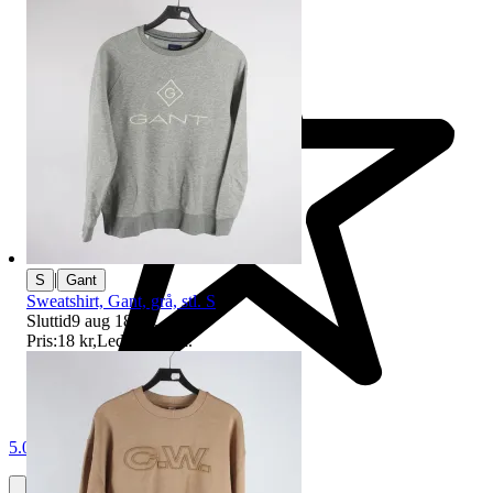
|
S
Gant
Sweatshirt, Gant, grå, stl. S
Sluttid
9 aug 18:40
.
Pris:
18 kr
,
Ledande bud
.
5.0