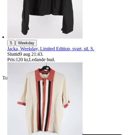
|
S
Weekday
Jacka, Weekday, Limited Edition, svart, stl. S.
Sluttid
9 aug 21:43
.
Pris:
120 kr
,
Ledande bud
.
Toppsäljare