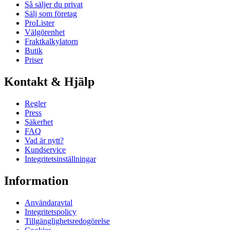
Så säljer du privat
Sälj som företag
ProLister
Välgörenhet
Fraktkalkylatorn
Butik
Priser
Kontakt & Hjälp
Regler
Press
Säkerhet
FAQ
Vad är nytt?
Kundservice
Integritetsinställningar
Information
Användaravtal
Integritetspolicy
Tillgänglighetsredogörelse