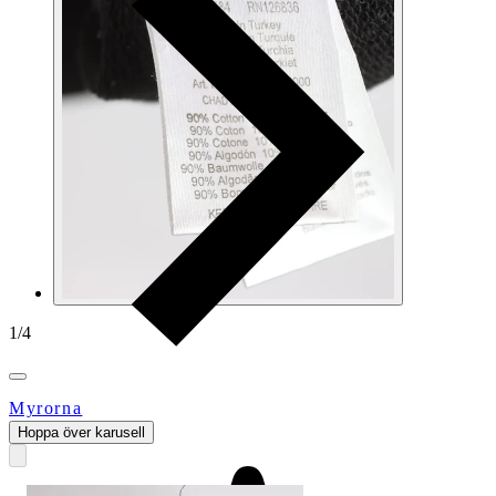
1
/
4
Myrorna
Hoppa över karusell