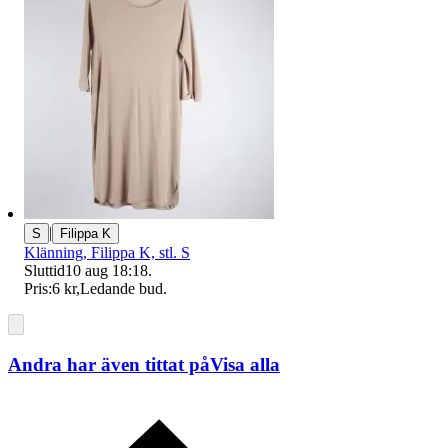
|
S
Filippa K
Klänning, Filippa K, stl. S
Sluttid
10 aug 18:18
.
Pris:
6 kr
,
Ledande bud
.
Andra har även tittat på
Visa alla