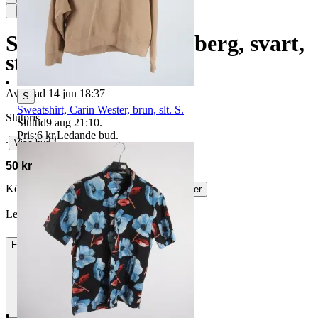
Sweatshirt, J.Lindeberg, svart,
stl. S
Avslutad
14 jun 18:37
S
Sweatshirt, Carin Wester, brun, slt. S.
Slutpris
Sluttid
9 aug 21:10
.
Pris:
6 kr
,
Ledande bud
.
∙
Visa bud
50 kr
Köparskydd är valfritt hos företag.
Läs mer
LeineLeine vann auktionen
Frakt
84 kr DSV