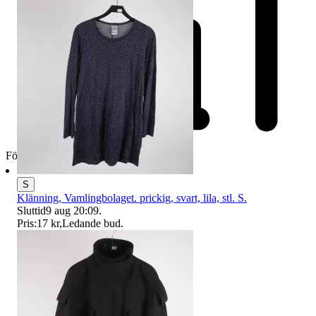
Företag
S
Klänning, Vamlingbolaget. prickig, svart, lila, stl. S.
Sluttid
9 aug 20:09
.
Pris:
17 kr
,
Ledande bud
.