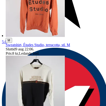
M
5.0
Sweatshirt, Études Studio, terracotta, stl. M
Sluttid
9 aug 22:06
.
Pris:
8 kr
,
Ledande bud
.