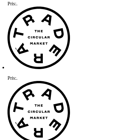
Pris:
.
Pris:
.