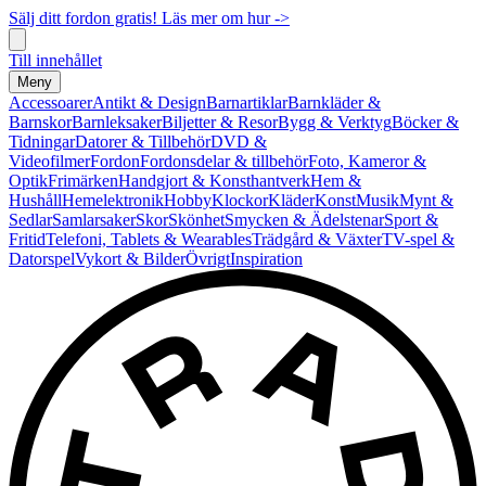
Sälj ditt fordon gratis! Läs mer om hur ->
Till innehållet
Meny
Accessoarer
Antikt & Design
Barnartiklar
Barnkläder &
Barnskor
Barnleksaker
Biljetter & Resor
Bygg & Verktyg
Böcker &
Tidningar
Datorer & Tillbehör
DVD &
Videofilmer
Fordon
Fordonsdelar & tillbehör
Foto, Kameror &
Optik
Frimärken
Handgjort & Konsthantverk
Hem &
Hushåll
Hemelektronik
Hobby
Klockor
Kläder
Konst
Musik
Mynt &
Sedlar
Samlarsaker
Skor
Skönhet
Smycken & Ädelstenar
Sport &
Fritid
Telefoni, Tablets & Wearables
Trädgård & Växter
TV-spel &
Datorspel
Vykort & Bilder
Övrigt
Inspiration