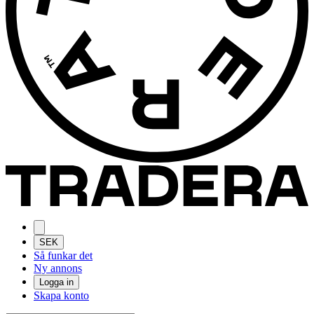
SEK
Så funkar det
Ny annons
Logga in
Skapa konto