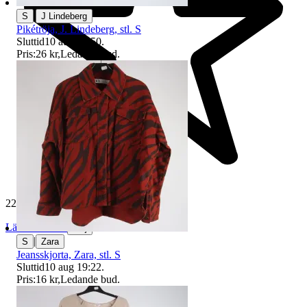
|
S
J Lindeberg
Pikétröja, J. Lindeberg, stl. S
Sluttid
10 aug 19:50
.
Pris:
26 kr
,
Ledande bud
.
229 448 omdömen
Läs omdömen
Följ
|
S
Zara
Jeansskjorta, Zara, stl. S
Sluttid
10 aug 19:22
.
Pris:
16 kr
,
Ledande bud
.