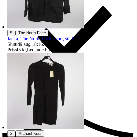
|
S
The North Face
Jacka, The North Face, svart, stl. S
Sluttid
9 aug 18:16
.
Pris:
45 kr
,
Ledande bud
.
Ersättning om du inte får din vara
|
S
Michael Kors