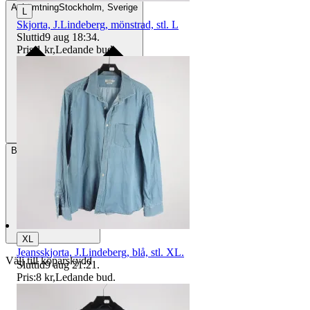
Avhämtning
Stockholm, Sverige
L
Skjorta, J.Lindeberg, mönstrad, stl. L
Sluttid
9 aug 18:34
.
Pris:
1 kr
,
Ledande bud
.
Betalning
Via Tradera
XL
Jeansskjorta, J.Lindeberg, blå, stl. XL.
Välj till köparskydd
Sluttid
9 aug 21:21
.
Pris:
8 kr
,
Ledande bud
.