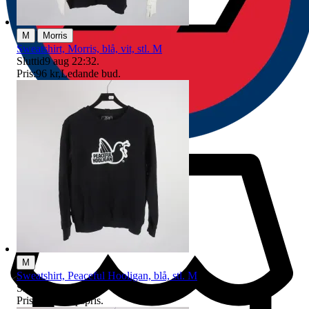
|
M
Morris
Sweatshirt, Morris, blå, vit, stl. M
Sluttid
9 aug 22:32
.
Pris:
96 kr
,
Ledande bud
.
M
Sweatshirt, Peaceful Hooligan, blå, stl. M
Sluttid
9 aug 18:33
.
Pris:
1 kr
,
Utropspris
.