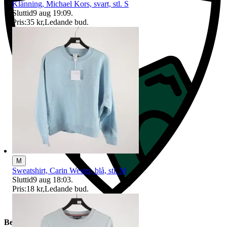
Klänning, Michael Kors, svart, stl. S
Sluttid
9 aug 19:09
.
Pris:
35 kr
,
Ledande bud
.
M
Sweatshirt, Carin Wester, blå, stl. M
Sluttid
9 aug 18:03
.
Pris:
18 kr
,
Ledande bud
.
Beskrivning