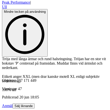
Peak Performance
|
Ull
Mindre tecken på användning
Tröja med långa ärmar och rund halsringning. Tröjan har en stor vit
bokstav 'P' centrerad på framsidan. Muddar finns vid ärmslut och
nederkant.
Etikett anger XXL (men drar kanske motell XL enligt subjektiv
Objektnr
737 171 449
bedömning)
Visningar
47
100% ull
Publicerad
20 jun 18:05
Anmäl
Sälj liknande