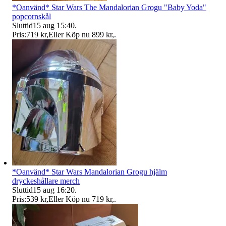
*Oanvänd* Star Wars The Mandalorian Grogu "Baby Yoda"
popcornskål
Sluttid
15 aug 15:40
.
Pris:
719 kr
,
Eller Köp nu
899 kr
,
.
*Oanvänd* Star Wars Mandalorian Grogu hjälm
dryckeshållare merch
Sluttid
15 aug 16:20
.
Pris:
539 kr
,
Eller Köp nu
719 kr
,
.