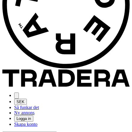
SEK
Så funkar det
Ny annons
Logga in
Skapa konto