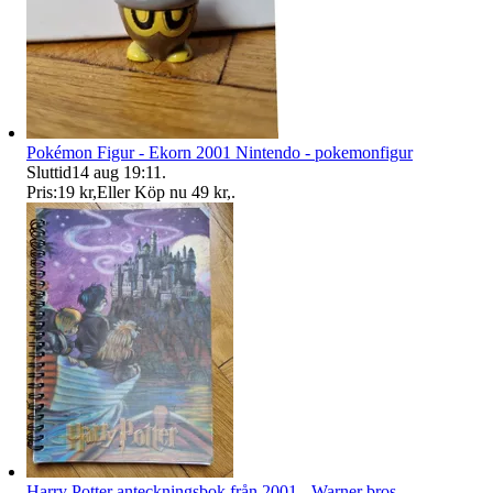
Pokémon Figur - Ekorn 2001 Nintendo - pokemonfigur
Sluttid
14 aug 19:11
.
Pris:
19 kr
,
Eller Köp nu
49 kr
,
.
Harry Potter anteckningsbok från 2001 - Warner bros -