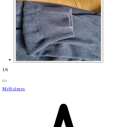
1
/
6
MrHolmes