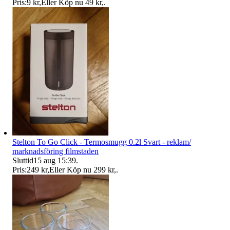
Pris:
9 kr
,
Eller Köp nu
49 kr
,
.
Stelton To Go Click - Termosmugg 0.2l Svart - reklam/
marknadsföring filmstaden
Sluttid
15 aug 15:39
.
Pris:
249 kr
,
Eller Köp nu
299 kr
,
.