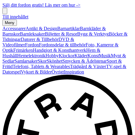
Sälj ditt fordon gratis! Läs mer om hur ->
Till innehållet
Meny
Accessoarer
Antikt & Design
Barnartiklar
Barnkläder &
Barnskor
Barnleksaker
Biljetter & Resor
Bygg & Verktyg
Böcker &
Tidningar
Datorer & Tillbehör
DVD &
Videofilmer
Fordon
Fordonsdelar & tillbehör
Foto, Kameror &
Optik
Frimärken
Handgjort & Konsthantverk
Hem &
Hushåll
Hemelektronik
Hobby
Klockor
Kläder
Konst
Musik
Mynt &
Sedlar
Samlarsaker
Skor
Skönhet
Smycken & Ädelstenar
Sport &
Fritid
Telefoni, Tablets & Wearables
Trädgård & Växter
TV-spel &
Datorspel
Vykort & Bilder
Övrigt
Inspiration