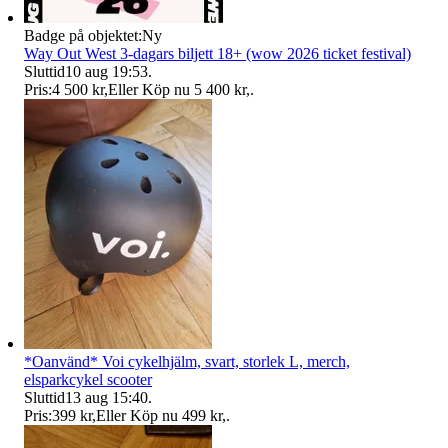
Badge på objektet:
Ny
Way Out West 3-dagars biljett 18+ (wow 2026 ticket festival)
Sluttid
10 aug 19:53
.
Pris:
4 500 kr
,
Eller Köp nu
5 400 kr
,
.
*Oanvänd* Voi cykelhjälm, svart, storlek L, merch,
elsparkcykel scooter
Sluttid
13 aug 15:40
.
Pris:
399 kr
,
Eller Köp nu
499 kr
,
.