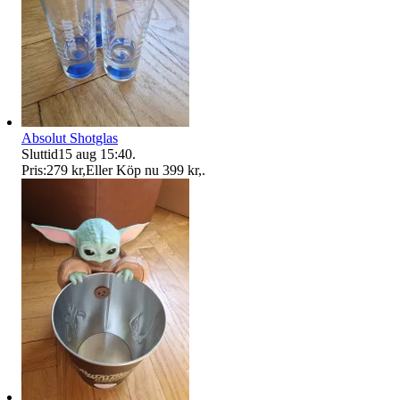
Absolut Shotglas
Sluttid
15 aug 15:40
.
Pris:
279 kr
,
Eller Köp nu
399 kr
,
.