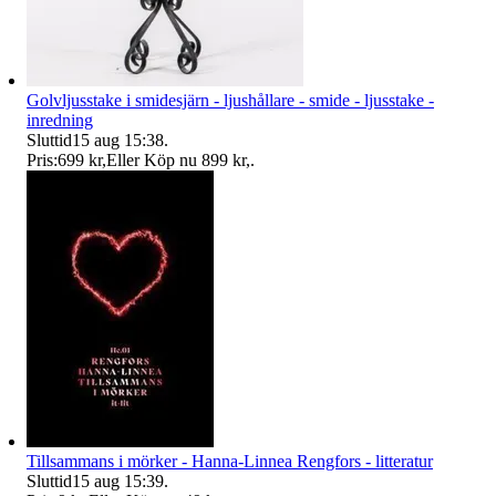
Golvljusstake i smidesjärn - ljushållare - smide - ljusstake -
inredning
Sluttid
15 aug 15:38
.
Pris:
699 kr
,
Eller Köp nu
899 kr
,
.
Tillsammans i mörker - Hanna-Linnea Rengfors - litteratur
Sluttid
15 aug 15:39
.