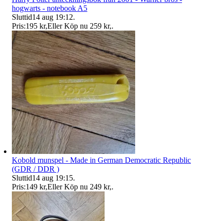
hogwarts - notebook A5
Sluttid
14 aug 19:12
.
Pris:
195 kr
,
Eller Köp nu
259 kr
,
.
Kobold munspel - Made in German Democratic Republic
(GDR / DDR )
Sluttid
14 aug 19:15
.
Pris:
149 kr
,
Eller Köp nu
249 kr
,
.