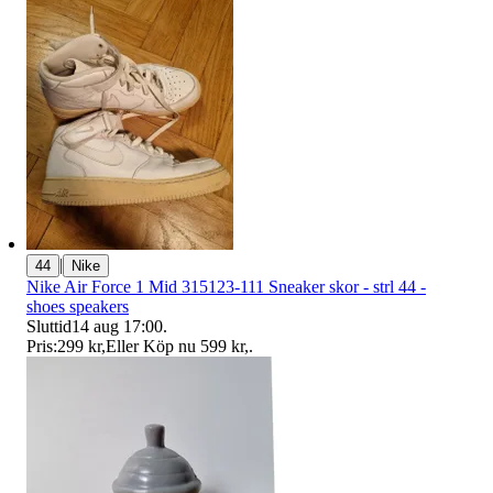
|
44
Nike
Nike Air Force 1 Mid 315123-111 Sneaker skor - strl 44 -
shoes speakers
Sluttid
14 aug 17:00
.
Pris:
299 kr
,
Eller Köp nu
599 kr
,
.