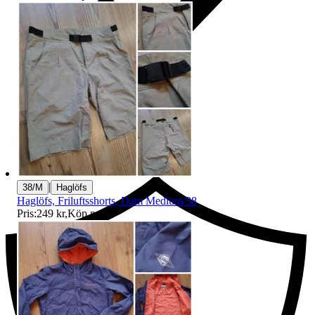
Ersättning om du inte får din vara
|
38/M
Haglöfs
Haglöfs, Friluftsshorts, Dam Medium/38
Pris:
249 kr
,
Köp nu
.