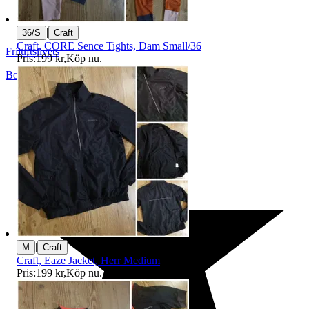
|
36/S
Craft
Craft, CORE Sence Tights, Dam Small/36
Friluftslivets
Pris:
199 kr
,
Köp nu
.
Bollnäs
,
Sverige
|
M
Craft
Craft, Eaze Jacket, Herr Medium
Pris:
199 kr
,
Köp nu
.