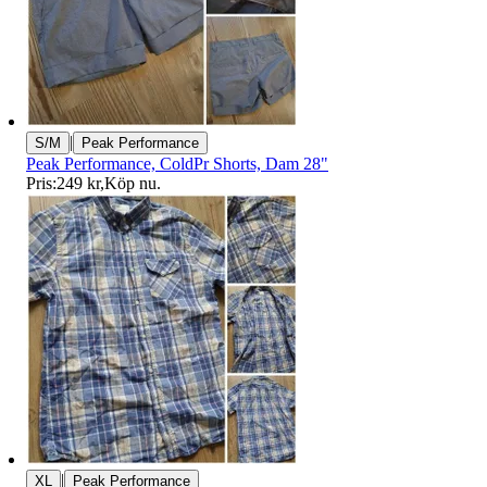
|
S/M
Peak Performance
Peak Performance, ColdPr Shorts, Dam 28"
Pris:
249 kr
,
Köp nu
.
|
XL
Peak Performance