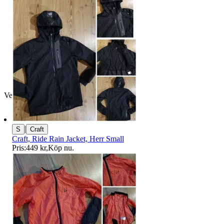
Verifierad
|
S
Craft
Craft, Ride Rain Jacket, Herr Small
Pris:
449 kr
,
Köp nu
.