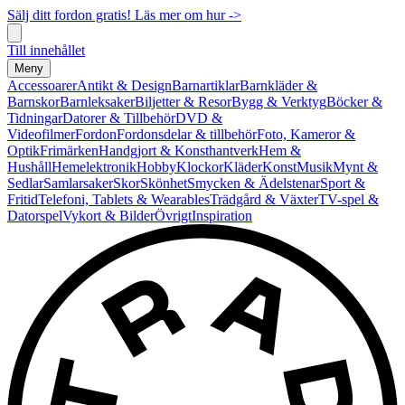
Sälj ditt fordon gratis! Läs mer om hur ->
Till innehållet
Meny
Accessoarer
Antikt & Design
Barnartiklar
Barnkläder &
Barnskor
Barnleksaker
Biljetter & Resor
Bygg & Verktyg
Böcker &
Tidningar
Datorer & Tillbehör
DVD &
Videofilmer
Fordon
Fordonsdelar & tillbehör
Foto, Kameror &
Optik
Frimärken
Handgjort & Konsthantverk
Hem &
Hushåll
Hemelektronik
Hobby
Klockor
Kläder
Konst
Musik
Mynt &
Sedlar
Samlarsaker
Skor
Skönhet
Smycken & Ädelstenar
Sport &
Fritid
Telefoni, Tablets & Wearables
Trädgård & Växter
TV-spel &
Datorspel
Vykort & Bilder
Övrigt
Inspiration