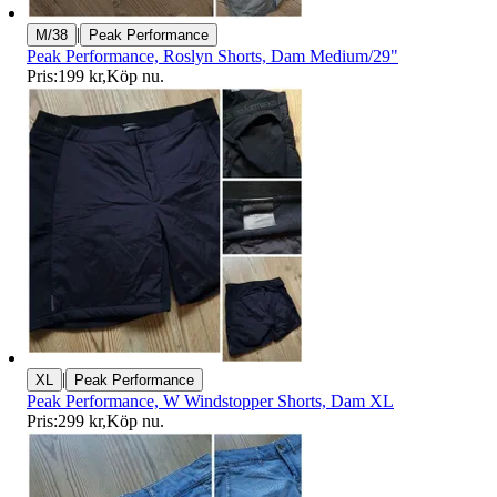
|
M/38
Peak Performance
Peak Performance, Roslyn Shorts, Dam Medium/29"
Pris:
199 kr
,
Köp nu
.
|
XL
Peak Performance
Peak Performance, W Windstopper Shorts, Dam XL
Pris:
299 kr
,
Köp nu
.