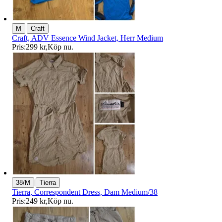
|
M
Craft
Craft, ADV Essence Wind Jacket, Herr Medium
Pris:
299 kr
,
Köp nu
.
|
38/M
Tierra
Tierra, Correspondent Dress, Dam Medium/38
Pris:
249 kr
,
Köp nu
.