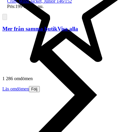
Craft, Wind Jacket, Junior 146/152
Pris:
199 kr
,
Köp nu
.
Mer från samma butik
Visa alla
1 286 omdömen
Läs omdömen
Följ