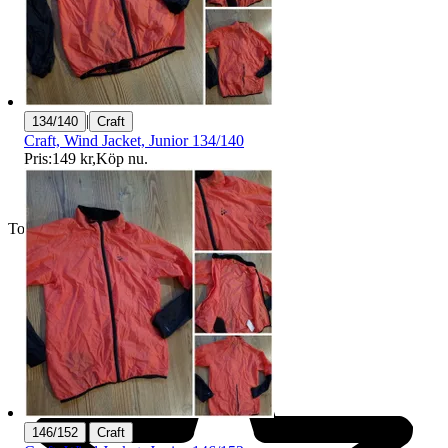
|
134/140
Craft
Craft, Wind Jacket, Junior 134/140
Pris:
149 kr
,
Köp nu
.
Toppsäljare
|
146/152
Craft