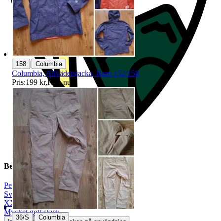
|
158
Columbia
Columbia, Allvädersjacka, Barn 152/158
Pris:
199 kr
,
Köp nu
.
Beskrivning
Peak Performance
|
Svart
|
XXL
|
Mycket gott skick
|
36/S
Columbia