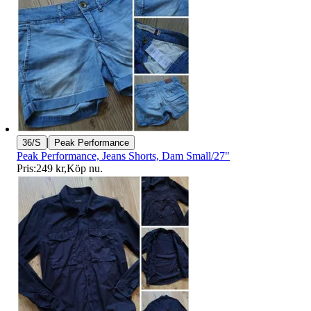
|
36/S
Peak Performance
Peak Performance, Jeans Shorts, Dam Small/27"
Pris:
249 kr
,
Köp nu
.