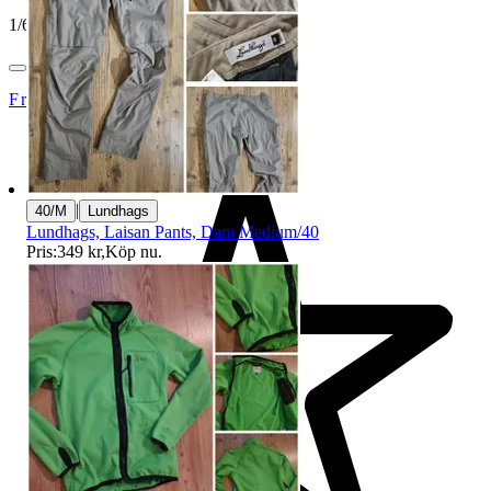
1
/
6
Friluftslivets
|
40/M
Lundhags
Lundhags, Laisan Pants, Dam Medium/40
Pris:
349 kr
,
Köp nu
.