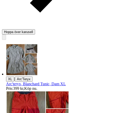
Hoppa över karusell
|
XL
Arc'Teryx
Arc'teryx, Blanchard Tunic, Dam XL
Pris:
399 kr
,
Köp nu
.