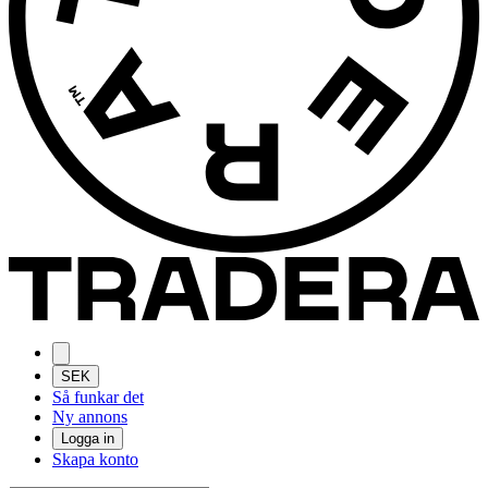
SEK
Så funkar det
Ny annons
Logga in
Skapa konto