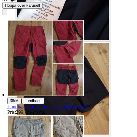
Hoppa över karusell
|
38/M
Lundhags
Lundhags, Field Pants, Dam Medium/38
Pris:
299 kr
,
Köp nu
.