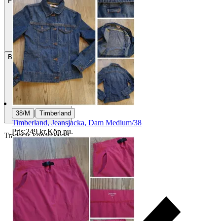
Frakt
57 kr DSV
Betalning
Via Tradera
|
38/M
Timberland
Timberland, Jeansjacka, Dam Medium/38
Pris:
249 kr
,
Köp nu
.
Traderas köparskydd