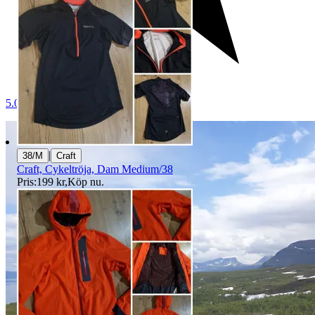
5.0
|
38/M
Craft
Craft, Cykeltröja, Dam Medium/38
Pris:
199 kr
,
Köp nu
.