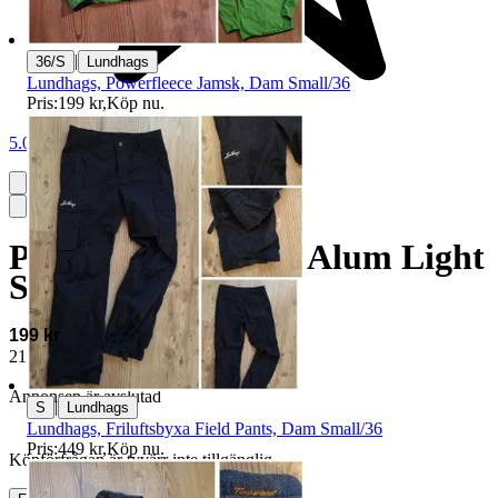
|
36/S
Lundhags
Lundhags, Powerfleece Jamsk, Dam Small/36
Pris:
199 kr
,
Köp nu
.
5.0
Peak Performance, Alum Light
Shorts, Herr XXL
199 kr
211 kr med köparskydd.
Läs mer
Annonsen är avslutad
|
S
Lundhags
Lundhags, Friluftsbyxa Field Pants, Dam Small/36
Pris:
449 kr
,
Köp nu
.
Köpförfrågan är tyvärr inte tillgänglig.