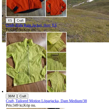
|
XS
Craft
Craft, Ride Rain Jacket, Herr XS
Pris:
449 kr
,
Köp nu
.
|
38/M
Craft
Craft, Tailored Motion Löparjacka, Dam Medium/38
Pris:
349 kr
,
Köp nu
.