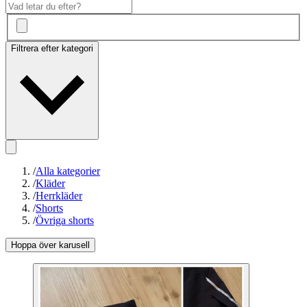
Filtrera efter kategori
/
Alla kategorier
/
Kläder
/
Herrkläder
/
Shorts
/
Övriga shorts
Hoppa över karusell