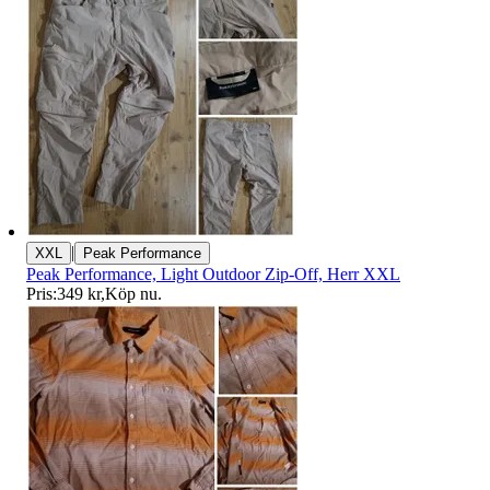
|
XXL
Peak Performance
Peak Performance, Light Outdoor Zip-Off, Herr XXL
Pris:
349 kr
,
Köp nu
.