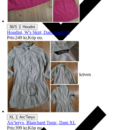
|
36/S
Houdini
Houdini, W's Skirt, Dam Small/36
Pris:
249 kr
,
Köp nu
.
Ersättning om varan inte är som beskriven
|
XL
Arc'Teryx
Arc'teryx, Blanchard Tunic, Dam XL
Pris:
399 kr
,
Köp nu
.