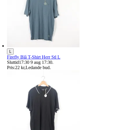
L
Firefly Blå T-Shirt Herr Stl L
Sluttid
17:30
9 aug 17:30
.
Pris:
22 kr
,
Ledande bud
.