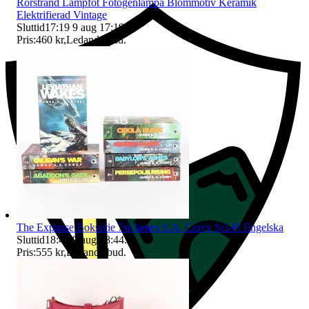
Rörstrand Lampfot Fotogenlampa Blommotiv Keramik
Elektrifierad Vintage
Sluttid
17:19
9 aug 17:19
.
Pris:
460 kr
,
Ledande bud
.
The Expanse Bokserie 7st James S.A. Corey Sci-Fi Engelska
Sluttid
18:44
9 aug 18:44
.
Pris:
555 kr
,
Ledande bud
.