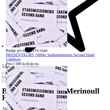
Badge på objektet:
Fri frakt
PRESENTKORT 1000kr Stadsmissionens Second Hand
Göteborg
Pris:
1 000 kr
,
Köp nu
.
5.0
Briglia Slacks Grå Merinoull
Herr Stl. 56
Avslutad
7 jun 20:05