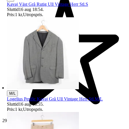
Kavaj Väst Grå Rutig Ull Vintage Herr Stl.S
Sluttid
16 aug 18:54
.
Pris:
1 kr
,
Utropspris
.
M/L
Logelius Perific Kavaj Grå Ull Vintage Herr Stl.M/L
Sluttid
16 aug 18:55
.
Pris:
1 kr
,
Utropspris
.
29 188 omdömen