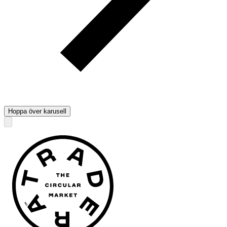
Hoppa över karusell