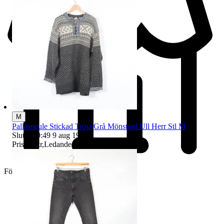
M
Pallasneule Stickad Tröja Grå Mönstrad Ull Herr Stl M
Sluttid
19:49
9 aug 19:49
.
Pris:
25 kr
,
Ledande bud
.
Företag