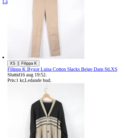
Läs omdömen
Följ
|
XS
Filippa K
Filippa K Byxor Luisa Cotton Slacks Beige Dam Stl.XS
Sluttid
16 aug 19:52
.
Pris:
1 kr
,
Ledande bud
.