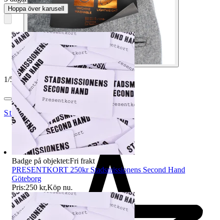
Hoppa över karusell
1
/
5
StadsmissionensSecondhandGbg
Badge på objektet:
Fri frakt
PRESENTKORT 250kr Stadsmissionens Second Hand
Göteborg
Pris:
250 kr
,
Köp nu
.