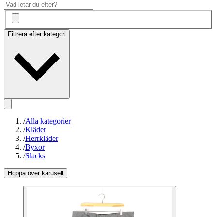
Filtrera efter kategori
/
Alla kategorier
/
Kläder
/
Herrkläder
/
Byxor
/
Slacks
Hoppa över karusell