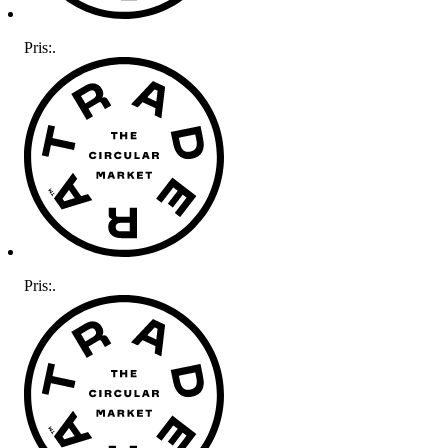
Pris:
.
Pris:
.