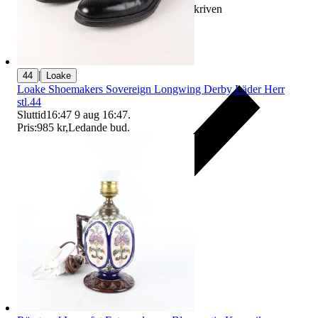
Ersättning om varan inte är som beskriven
|
44
Loake
Loake Shoemakers Sovereign Longwing Derby Läder Herr
stl.44
Sluttid
16:47
9 aug 16:47
.
Pris:
985 kr
,
Ledande bud
.
Ersättning om du inte får din vara