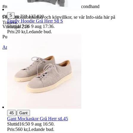
#retro #vintage #samlarobjekt #design #secondhand
S
Objektnr
733 137 829
För butiksinformation och köpvillkor, se vår Info-sida här på
Firefly Hoodie Grå Herr Stl S
Tradera.
Sluttid
17:36
9 aug 17:36
.
Visningar
218
Pris:
20 kr
,
Ledande bud
.
Publicerad
24 maj 20:05
Anmäl
Sälj liknande
|
45
Gant
Gant Mockaskor Grå Herr stl.45
Sluttid
16:50
9 aug 16:50
.
Pris:
560 kr
,
Ledande bud
.