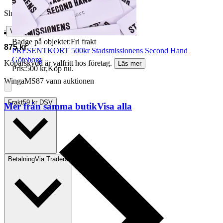
Slutpris
∙
Visa bud
Badge på objektet:
Fri frakt
875 kr
PRESENTKORT 500kr Stadsmissionens Second Hand
Göteborg
Köparskydd är valfritt hos företag.
Läs mer
Pris:
500 kr
,
Köp nu
.
WingaMS87 vann auktionen
Frakt
59 kr DSV
Mer från samma butik
Visa alla
Betalning
Via Tradera