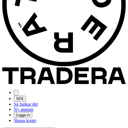
SEK
Så funkar det
Ny annons
Logga in
Skapa konto