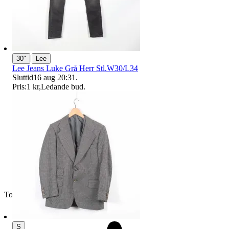
|
30"
Lee
Lee Jeans Luke Grå Herr Stl.W30/L34
Sluttid
16 aug 20:31
.
Pris:
1 kr
,
Ledande bud
.
Toppsäljare
S