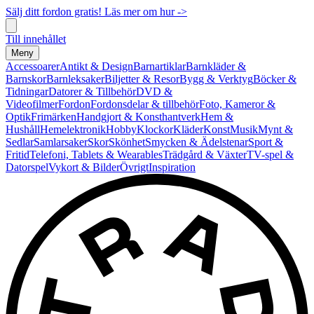
Sälj ditt fordon gratis! Läs mer om hur ->
Till innehållet
Meny
Accessoarer
Antikt & Design
Barnartiklar
Barnkläder &
Barnskor
Barnleksaker
Biljetter & Resor
Bygg & Verktyg
Böcker &
Tidningar
Datorer & Tillbehör
DVD &
Videofilmer
Fordon
Fordonsdelar & tillbehör
Foto, Kameror &
Optik
Frimärken
Handgjort & Konsthantverk
Hem &
Hushåll
Hemelektronik
Hobby
Klockor
Kläder
Konst
Musik
Mynt &
Sedlar
Samlarsaker
Skor
Skönhet
Smycken & Ädelstenar
Sport &
Fritid
Telefoni, Tablets & Wearables
Trädgård & Växter
TV-spel &
Datorspel
Vykort & Bilder
Övrigt
Inspiration