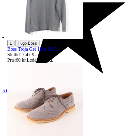
|
L
Hugo Boss
Boss Tröja Grå Herr Stl L
Sluttid
17:47
9 aug 17:47
.
Pris:
60 kr
,
Ledande bud
.
5.0