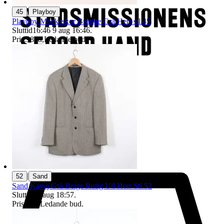
|
45
Playboy
Playboy Mockaskor Brogue Grå Herr stl.45
Sluttid
16:46
9 aug 16:46
.
Pris:
98 kr
,
Ledande bud
.
|
52
Sand
Sand Kavaj Grå Beige Rutig Ull Herr Stl.52
Sluttid
16 aug 18:57
.
Pris:
1 kr
,
Ledande bud
.