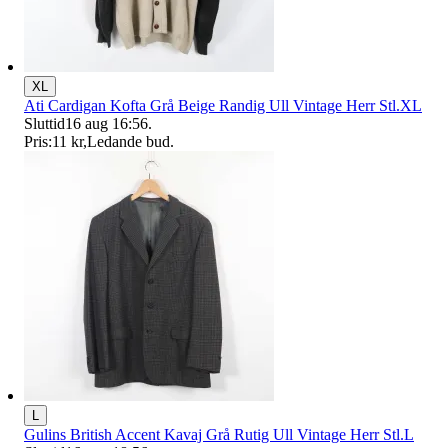
XL
Ati Cardigan Kofta Grå Beige Randig Ull Vintage Herr Stl.XL
Sluttid
16 aug 16:56
.
Pris:
11 kr
,
Ledande bud
.
L
Gulins British Accent Kavaj Grå Rutig Ull Vintage Herr Stl.L