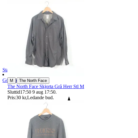
StadsmissionensSecondhandGbg
Göteborg
,
Sverige
|
M
The North Face
The North Face Skjorta Grå Herr Stl M
Sluttid
17:50
9 aug 17:50
.
Pris:
30 kr
,
Ledande bud
.