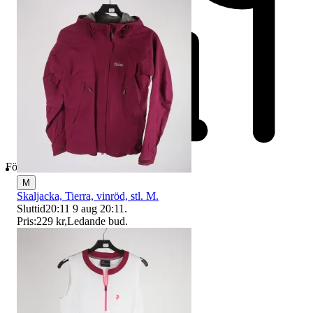
Företag
M
Skaljacka, Tierra, vinröd, stl. M.
Sluttid
20:11
9 aug 20:11
.
Pris:
229 kr
,
Ledande bud
.