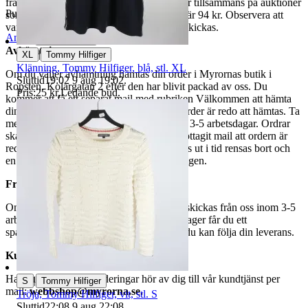
fraktpriset. Vi samfraktar upp till fyra varor tillsammans på auktioner
Publicerad
12 jun 21:35
som avslutas samma dag. Samfraktspriset är 94 kr. Observera att
varor märkta endast avhämtning inte kan skickas.
Anmäl
Sälj liknande
Avhämtning
|
XL
Tommy Hilfiger
Klänning, Tommy Hilfiger, blå, stl. XL
Om du väljer avhämtning hämtas din order i Myrornas butik i
Sluttid
19:02
9 aug 19:02
.
Ropsten, Kolargatan 2 efter den har blivit packad av oss. Du
Pris:
25 kr
,
Ledande bud
.
kommer att få ett separat mail med rubriken Välkommen att hämta
din order på Myrorna i Ropsten! när din order är redo att hämtas. Ta
med legitimation. Hanteringstiden är cirka 3-5 arbetsdagar. Ordrar
ska hämtas senast 7 dagar efter att man mottagit mail att ordern är
redo för avhämtning. Ordrar som ej hämtas ut i tid rensas bort och
en avgift på 84 kr dras av från återbetalningen.
Frakt
Om du har valt frakt kommer din vara att skickas från oss inom 3-5
arbetsdagar. När din vara har lämnat vårt lager får du ett
spårningsnummer av DSV inom kort där du kan följa din leverans.
Kundservice
Har du frågor eller funderingar hör av dig till vår kundtjänst per
|
S
Tommy Hilfiger
mail:
webbshop@myrorna.se
.
Tröja, Tommy Hilfiger, vit, stl. S
Sluttid
22:08
9 aug 22:08
.