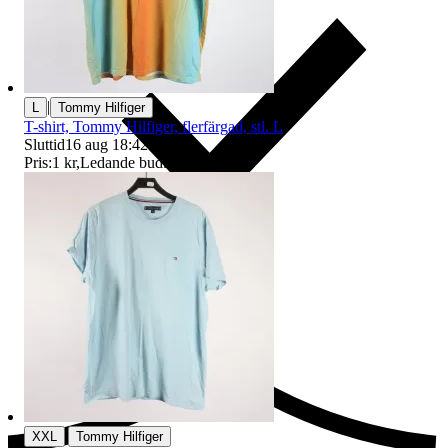
|
L
Tommy Hilfiger
T-shirt, Tommy Hilfiger, flerfärgad, stl. L
Sluttid
16 aug 18:42
.
Pris:
1 kr
,
Ledande bud
.
Ersättning om du inte får din vara
|
XXL
Tommy Hilfiger