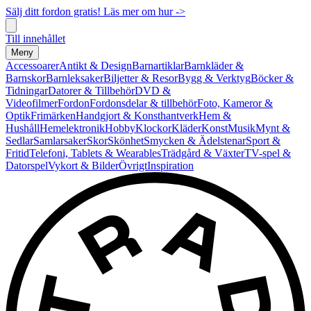
Sälj ditt fordon gratis! Läs mer om hur ->
Till innehållet
Meny
Accessoarer
Antikt & Design
Barnartiklar
Barnkläder &
Barnskor
Barnleksaker
Biljetter & Resor
Bygg & Verktyg
Böcker &
Tidningar
Datorer & Tillbehör
DVD &
Videofilmer
Fordon
Fordonsdelar & tillbehör
Foto, Kameror &
Optik
Frimärken
Handgjort & Konsthantverk
Hem &
Hushåll
Hemelektronik
Hobby
Klockor
Kläder
Konst
Musik
Mynt &
Sedlar
Samlarsaker
Skor
Skönhet
Smycken & Ädelstenar
Sport &
Fritid
Telefoni, Tablets & Wearables
Trädgård & Växter
TV-spel &
Datorspel
Vykort & Bilder
Övrigt
Inspiration