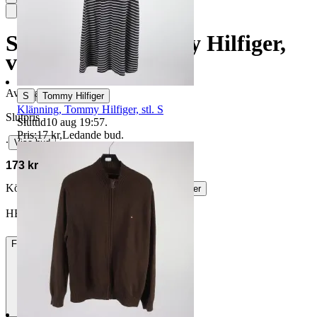
Sweatpants. Tommy Hilfiger,
vinröd, stl. M
Avslutad
21 jun 21:35
|
S
Tommy Hilfiger
Klänning, Tommy Hilfiger, stl. S
Slutpris
Sluttid
10 aug 19:57
.
Pris:
17 kr
,
Ledande bud
.
∙
Visa bud
173 kr
Köparskydd är valfritt hos företag.
Läs mer
HBSDAPP vann auktionen
Frakt
84 kr DSV