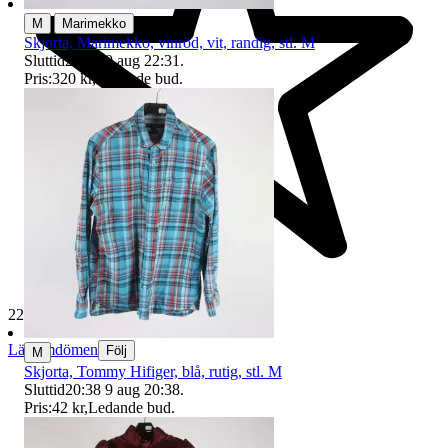
|
M
Marimekko
Skjorta, Marimekko, vinröd, vit, randig, stl. M
Sluttid
22:31
9 aug 22:31
.
Pris:
320 kr
,
Ledande bud
.
229 611 omdömen
Läs omdömen
Följ
M
Skjorta, Tommy Hifiger, blå, rutig, stl. M
Sluttid
20:38
9 aug 20:38
.
Pris:
42 kr
,
Ledande bud
.