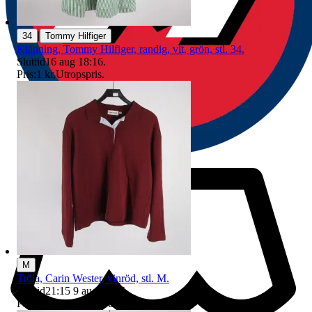
|
34
Tommy Hilfiger
Klänning, Tommy Hilfiger, randig, vit, grön, stl. 34.
Sluttid
16 aug 18:16
.
Pris:
1 kr
,
Utropspris
.
M
Tröja, Carin Wester, vinröd, stl. M.
Sluttid
21:15
9 aug 21:15
.
Pris:
18 kr
,
Ledande bud
.