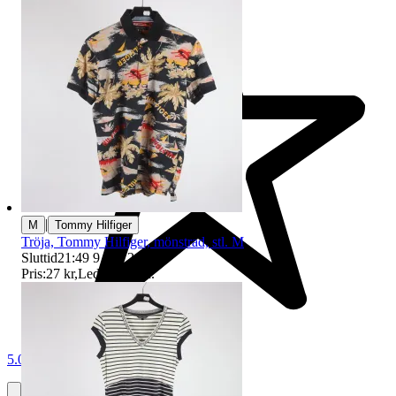
|
M
Tommy Hilfiger
Tröja, Tommy Hilfiger, mönstrad, stl. M
Sluttid
21:49
9 aug 21:49
.
Pris:
27 kr
,
Ledande bud
.
5.0