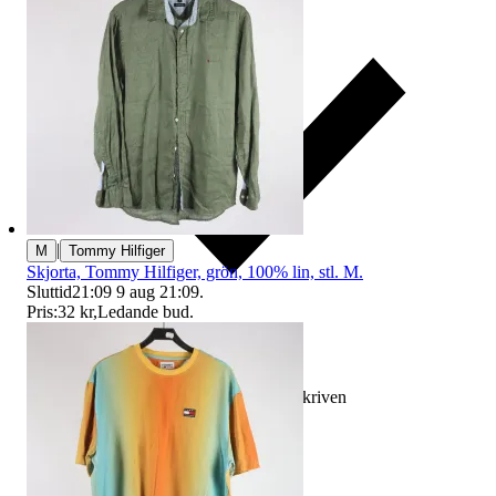
|
M
Tommy Hilfiger
Skjorta, Tommy Hilfiger, grön, 100% lin, stl. M.
Sluttid
21:09
9 aug 21:09
.
Pris:
32 kr
,
Ledande bud
.
Ersättning om varan inte är som beskriven