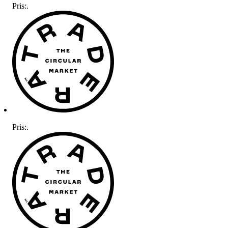
Pris:
.
Pris:
.