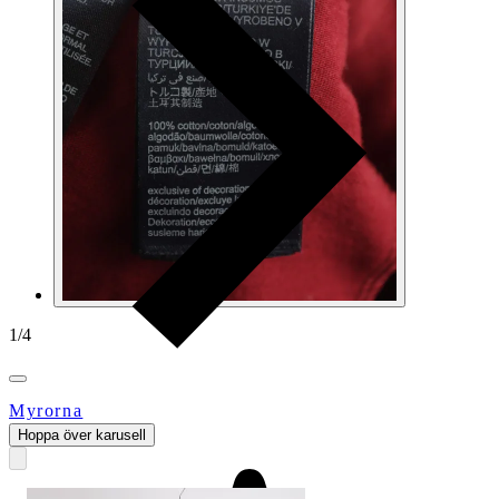
1
/
4
Myrorna
Hoppa över karusell