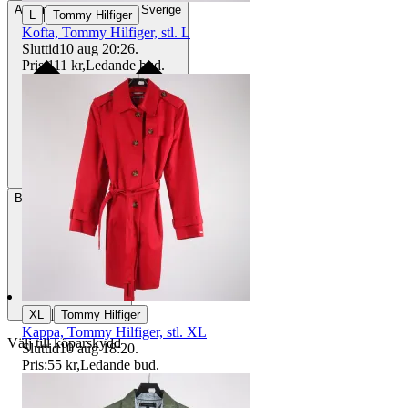
Avhämtning
Stockholm, Sverige
|
L
Tommy Hilfiger
Kofta, Tommy Hilfiger, stl. L
Sluttid
10 aug 20:26
.
Pris:
111 kr
,
Ledande bud
.
Betalning
Via Tradera
|
XL
Tommy Hilfiger
Kappa, Tommy Hilfiger, stl. XL
Välj till köparskydd
Sluttid
10 aug 18:20
.
Pris:
55 kr
,
Ledande bud
.