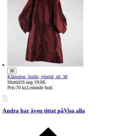
38
Klänning, Joelle, vinröd, stl. 38
Sluttid
16 aug 19:08
.
Pris:
70 kr
,
Ledande bud
.
Andra har även tittat på
Visa alla