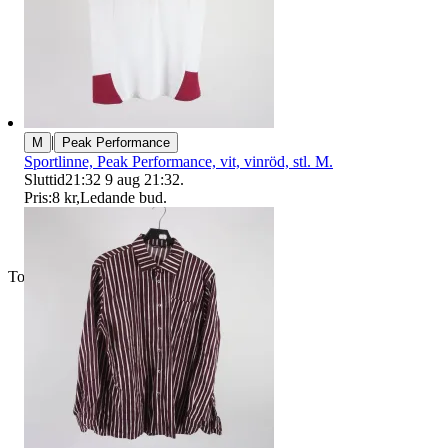
|
M
Peak Performance
Sportlinne, Peak Performance, vit, vinröd, stl. M.
Sluttid
21:32
9 aug 21:32
.
Pris:
8 kr
,
Ledande bud
.
Toppsäljare