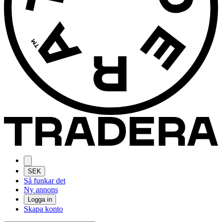
SEK
Så funkar det
Ny annons
Logga in
Skapa konto