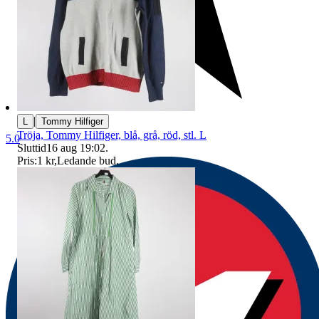
|
L
Tommy Hilfiger
Tröja, Tommy Hilfiger, blå, grå, röd, stl. L
5.0
Sluttid
16 aug 19:02
.
Pris:
1 kr
,
Ledande bud
.