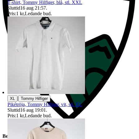
T-shirt, Tommy Hilfiger, blå, stl. XXL
Sluttid
16 aug 21:57
.
Pris:
1 kr
,
Ledande bud
.
|
XL
Tommy Hilfiger
Pikétröja, Tommy Hilfiger, vit, stl. XL
Sluttid
16 aug 19:01
.
Pris:
1 kr
,
Ledande bud
.
Beskrivning