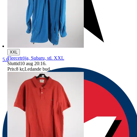
XXL
Fleecetröja, Subaru, stl. XXL
5.0
Sluttid
10 aug 20:16
.
Pris:
8 kr
,
Ledande bud
.