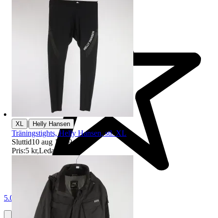
|
XL
Helly Hansen
Träningstights, Helly Hansen, stl. XL
Sluttid
10 aug 18:59
.
Pris:
5 kr
,
Ledande bud
.
5.0