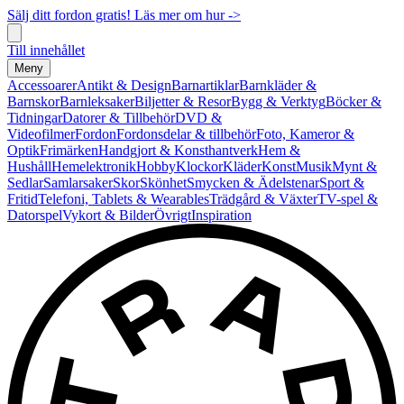
Sälj ditt fordon gratis! Läs mer om hur ->
Till innehållet
Meny
Accessoarer
Antikt & Design
Barnartiklar
Barnkläder &
Barnskor
Barnleksaker
Biljetter & Resor
Bygg & Verktyg
Böcker &
Tidningar
Datorer & Tillbehör
DVD &
Videofilmer
Fordon
Fordonsdelar & tillbehör
Foto, Kameror &
Optik
Frimärken
Handgjort & Konsthantverk
Hem &
Hushåll
Hemelektronik
Hobby
Klockor
Kläder
Konst
Musik
Mynt &
Sedlar
Samlarsaker
Skor
Skönhet
Smycken & Ädelstenar
Sport &
Fritid
Telefoni, Tablets & Wearables
Trädgård & Växter
TV-spel &
Datorspel
Vykort & Bilder
Övrigt
Inspiration