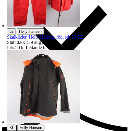
|
52
Helly Hansen
Skalkläder, Helly Hansen, röd, stl. 50-52.
Sluttid
20:15
9 aug 20:15
.
Pris:
50 kr
,
Ledande bud
.
Ersättning om du inte får din vara
|
XL
Helly Hansen