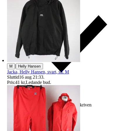
|
M
Helly Hansen
Jacka, Helly Hansen, svart, stl. M
Sluttid
16 aug 21:33
.
Pris:
41 kr
,
Ledande bud
.
Ersättning om varan inte är som beskriven