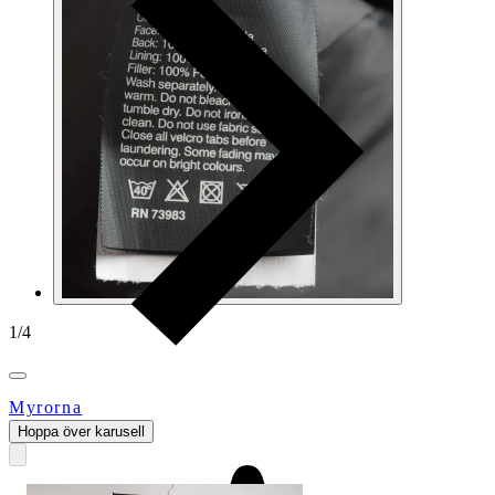
1
/
4
Myrorna
Hoppa över karusell