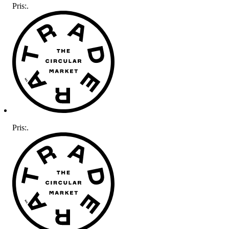
Pris:
.
Pris:
.