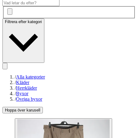
Filtrera efter kategori
/
Alla kategorier
/
Kläder
/
Herrkläder
/
Byxor
/
Övriga byxor
Hoppa över karusell