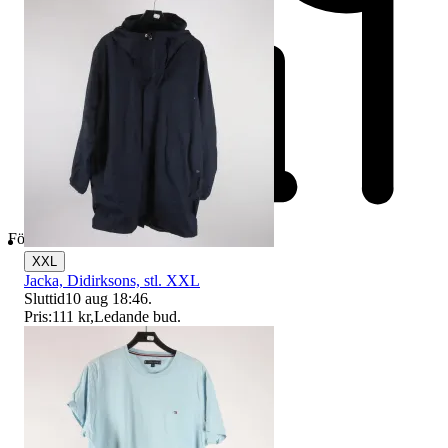
Företag
XXL
Jacka, Didirksons, stl. XXL
Sluttid
10 aug 18:46
.
Pris:
111 kr
,
Ledande bud
.