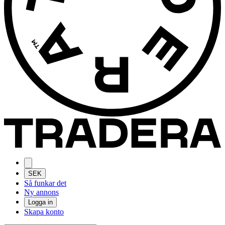
SEK
Så funkar det
Ny annons
Logga in
Skapa konto