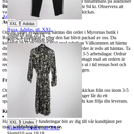
fraktpriset. Vi samfraktar upp till fyra varor tillsammans på auktioner
Publicerad
5 jun 21:08
som avslutas samma dag. Samfraktspriset är 94 kr. Observera att
varor märkta endast avhämtning inte kan skickas.
Anmäl
Sälj liknande
Avhämtning
|
XXL
Adidas
Byxa, Adidas, stl. XXL
Om du väljer avhämtning hämtas din order i Myrornas butik i
Sluttid
10 aug 20:19
.
Ropsten, Kolargatan 2 efter den har blivit packad av oss. Du
Pris:
255 kr
,
Ledande bud
.
kommer att få ett separat mail med rubriken Välkommen att hämta
din order på Myrorna i Ropsten! när din order är redo att hämtas. Ta
med legitimation. Hanteringstiden är cirka 3-5 arbetsdagar. Ordrar
ska hämtas senast 7 dagar efter att man mottagit mail att ordern är
redo för avhämtning. Ordrar som ej hämtas ut i tid rensas bort och
en avgift på 84 kr dras av från återbetalningen.
Frakt
Om du har valt frakt kommer din vara att skickas från oss inom 3-5
arbetsdagar. När din vara har lämnat vårt lager får du ett
spårningsnummer av DSV inom kort där du kan följa din leverans.
Kundservice
Har du frågor eller funderingar hör av dig till vår kundtjänst per
|
XXL
Lindex
mail:
webbshop@myrorna.se
.
Klänning, Lindex, stl. XXL
Sluttid
10 aug 19:18
.