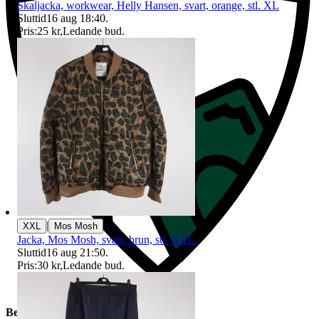
Skaljacka, workwear, Helly Hansen, svart, orange, stl. XL
Sluttid
16 aug 18:40
.
Pris:
25 kr
,
Ledande bud
.
|
XXL
Mos Mosh
Jacka, Mos Mosh, svart, brun, stl. XXL.
Sluttid
16 aug 21:50
.
Pris:
30 kr
,
Ledande bud
.
Beskrivning