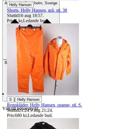
Avhämtning
Stockholm, Sverige
Helly Hansen
Shorts, Helly Hansen, grå, stl. 38
Sluttid
16 aug 18:57
.
Pris:
1 kr
,
Ledande bud
.
Betalning
Via Tradera
|
S
Helly Hansen
Regnkläder, Helly Hansen, orange, stl. S.
Välj till köparskydd
Sluttid
21:24
9 aug 21:24
.
Pris:
680 kr
,
Ledande bud
.