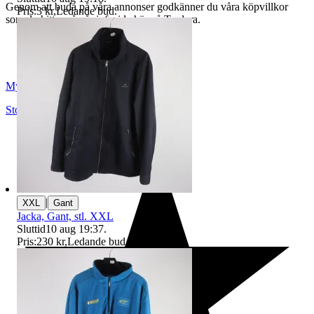
Genom att buda på våra annonser godkänner du våra köpvillkor
Pris:
3 kr
,
Ledande bud
.
som du hittar på vår infosida här på Tradera.
Myrorna
Stockholm
,
Sverige
|
XXL
Gant
Jacka, Gant, stl. XXL
Sluttid
10 aug 19:37
.
Pris:
230 kr
,
Ledande bud
.