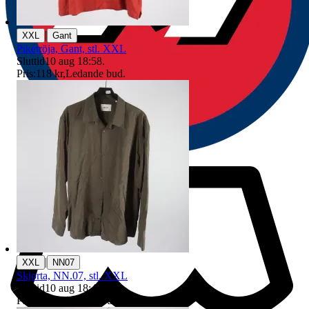
|
XXL
Gant
Pikétröja, Gant, stl. XXL
Sluttid
10 aug 18:58
.
Pris:
118 kr
,
Ledande bud
.
|
XXL
NN07
Skjorta, NN.07, stl. XXL
Sluttid
10 aug 18:49
.
Pris:
18 kr
,
Ledande bud
.