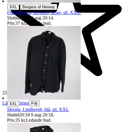
|
XXL
Bergans of Norway
Friluftsbyxor, Bergans, beige, stl. XXL.
Sluttid
20:14
9 aug 20:14
.
Pris:
37 kr
,
Ledande bud
.
229 627 omdömen
Läs omdömen
Följ
XXL
Skjorta, Lindbergh, blå, stl. XXL
Sluttid
20:18
9 aug 20:18
.
Pris:
35 kr
,
Ledande bud
.