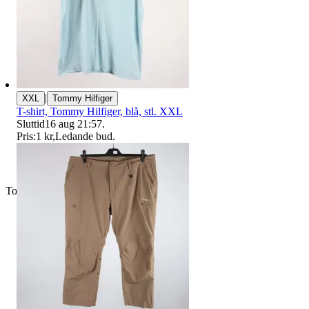
|
XXL
Tommy Hilfiger
T-shirt, Tommy Hilfiger, blå, stl. XXL
Sluttid
16 aug 21:57
.
Pris:
1 kr
,
Ledande bud
.
Toppsäljare