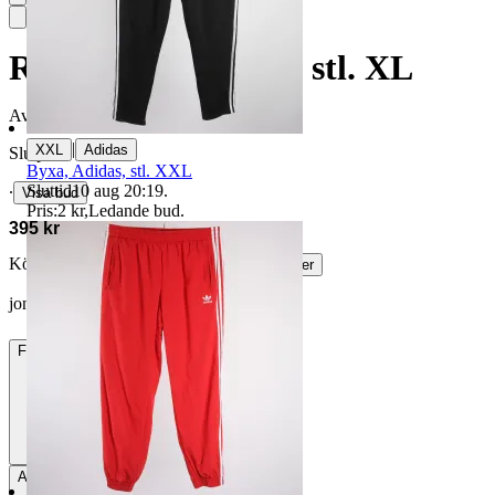
Regnbyxor, Adidas, stl. XL
Avslutad
21 jun 21:21
|
XXL
Adidas
Slutpris
Byxa, Adidas, stl. XXL
Sluttid
10 aug 20:19
.
∙
Visa bud
Pris:
2 kr
,
Ledande bud
.
395 kr
Köparskydd är valfritt hos företag.
Läs mer
jonsson_77 vann auktionen
Frakt
84 kr DSV
Avhämtning
Stockholm, Sverige