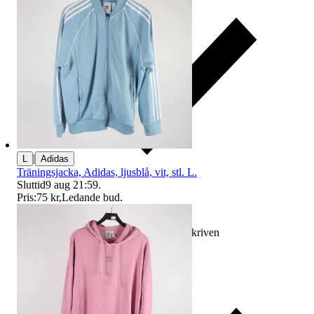
|
L
Adidas
Träningsjacka, Adidas, ljusblå, vit, stl. L.
Sluttid
9 aug 21:59
.
Pris:
75 kr
,
Ledande bud
.
Ersättning om varan inte är som beskriven