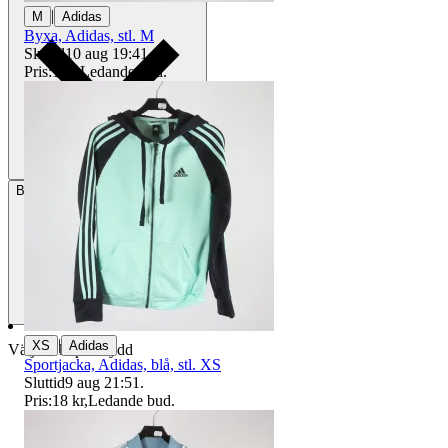
|
M
Adidas
Byxa, Adidas, stl. M
Sluttid
10 aug 19:41
.
Pris:
1 kr
,
Ledande bud
.
Betalning
Via Tradera
|
XS
Adidas
Välj till köparskydd
Sportjacka, Adidas, blå, stl. XS
Sluttid
9 aug 21:51
.
Pris:
18 kr
,
Ledande bud
.