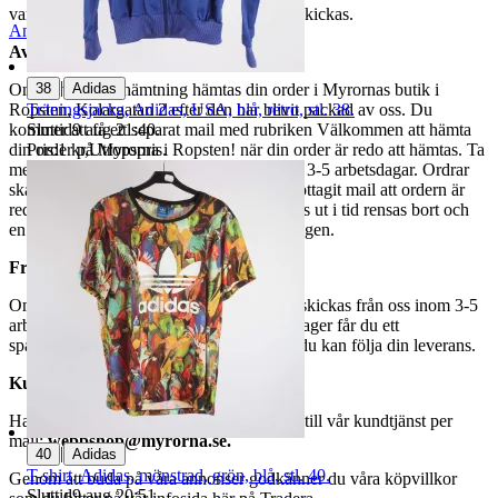
varor märkta endast avhämtning inte kan skickas.
Anmäl
Sälj liknande
Avhämtning
|
38
Adidas
Om du väljer avhämtning hämtas din order i Myrornas butik i
Träningsjacka, Adidas, USA, blå, retro, stl. 38.
Ropsten, Kolargatan 2 efter den har blivit packad av oss. Du
Sluttid
9 aug 21:40
.
kommer att få ett separat mail med rubriken Välkommen att hämta
Pris:
1 kr
,
Utropspris
.
din order på Myrorna i Ropsten! när din order är redo att hämtas. Ta
med legitimation. Hanteringstiden är cirka 3-5 arbetsdagar. Ordrar
ska hämtas senast 7 dagar efter att man mottagit mail att ordern är
redo för avhämtning. Ordrar som ej hämtas ut i tid rensas bort och
en avgift på 84 kr dras av från återbetalningen.
Frakt
Om du har valt frakt kommer din vara att skickas från oss inom 3-5
arbetsdagar. När din vara har lämnat vårt lager får du ett
spårningsnummer av DSV inom kort där du kan följa din leverans.
Kundservice
Har du frågor eller funderingar hör av dig till vår kundtjänst per
mail:
webbshop@myrorna.se
.
|
40
Adidas
T-shirt, Adidas, mönstrad, grön, blå, stl. 40.
Genom att buda på våra annonser godkänner du våra köpvillkor
Sluttid
9 aug 20:51
.