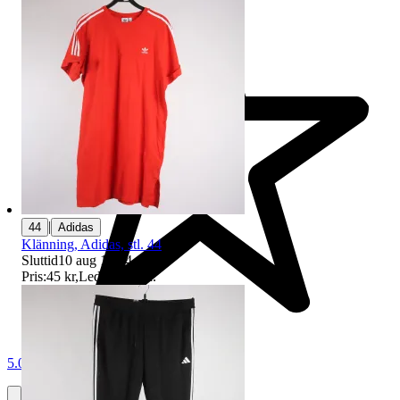
|
44
Adidas
Klänning, Adidas, stl. 44
Sluttid
10 aug 18:24
.
Pris:
45 kr
,
Ledande bud
.
5.0