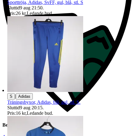
Sporttröja, Adidas, SvFF, gul, blå, stl. S
Sluttid
9 aug 21:50
.
Pris:
26 kr
,
Ledande bud
.
|
S
Adidas
Träningsbyxor, Adidas, blå, gul, stl. S.
Sluttid
9 aug 20:15
.
Pris:
16 kr
,
Ledande bud
.
Beskrivning