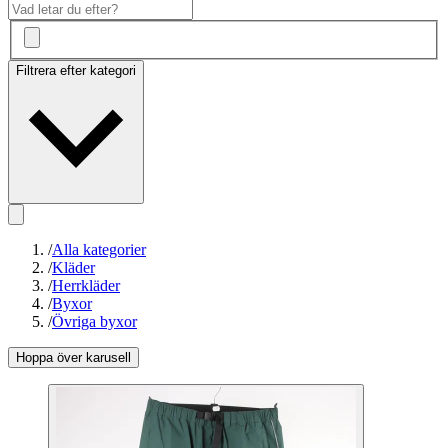
Filtrera efter kategori
/
Alla kategorier
/
Kläder
/
Herrkläder
/
Byxor
/
Övriga byxor
Hoppa över karusell