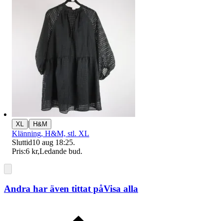
|
XL
H&M
Klänning, H&M, stl. XL
Sluttid
10 aug 18:25
.
Pris:
6 kr
,
Ledande bud
.
Andra har även tittat på
Visa alla