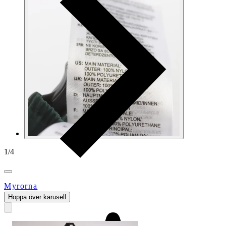
1
/
4
Myrorna
Hoppa över karusell