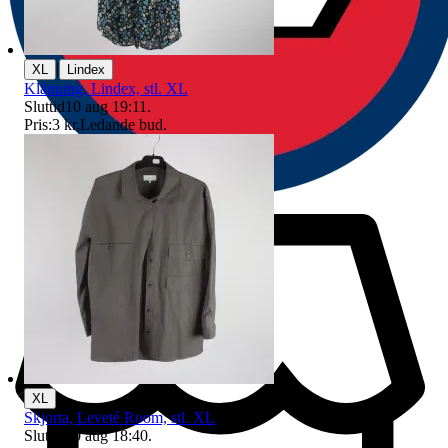
|
XL
Lindex
Klänning, Lindex, stl. XL
Sluttid
10 aug 19:11
.
Pris:
3 kr
,
Ledande bud
.
XL
Skjorta, Leveté Room, stl. XL
Sluttid
10 aug 18:40
.