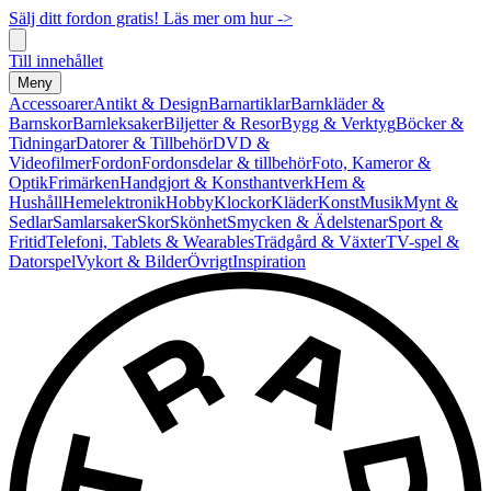
Sälj ditt fordon gratis! Läs mer om hur ->
Till innehållet
Meny
Accessoarer
Antikt & Design
Barnartiklar
Barnkläder &
Barnskor
Barnleksaker
Biljetter & Resor
Bygg & Verktyg
Böcker &
Tidningar
Datorer & Tillbehör
DVD &
Videofilmer
Fordon
Fordonsdelar & tillbehör
Foto, Kameror &
Optik
Frimärken
Handgjort & Konsthantverk
Hem &
Hushåll
Hemelektronik
Hobby
Klockor
Kläder
Konst
Musik
Mynt &
Sedlar
Samlarsaker
Skor
Skönhet
Smycken & Ädelstenar
Sport &
Fritid
Telefoni, Tablets & Wearables
Trädgård & Växter
TV-spel &
Datorspel
Vykort & Bilder
Övrigt
Inspiration