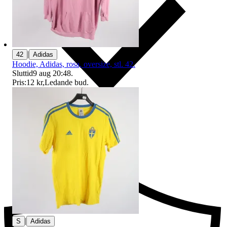
|
42
Adidas
Hoodie, Adidas, rosa, oversize, stl. 42.
Sluttid
9 aug 20:48
.
Pris:
12 kr
,
Ledande bud
.
Ersättning om du inte får din vara
|
S
Adidas