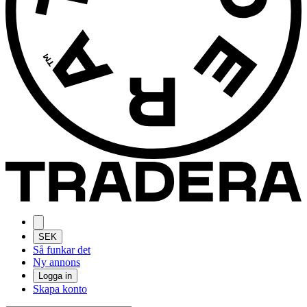
SEK
Så funkar det
Ny annons
Logga in
Skapa konto