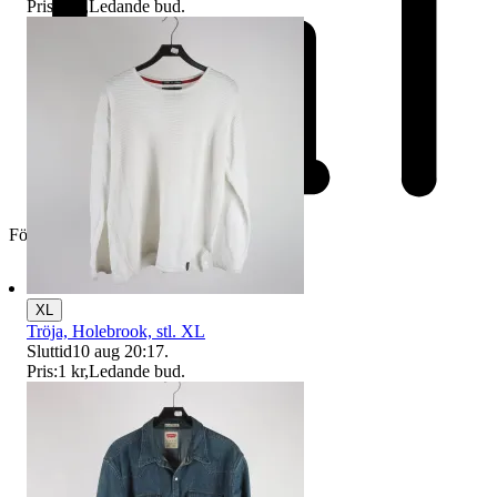
Pris:
1 kr
,
Ledande bud
.
Företag
XL
Tröja, Holebrook, stl. XL
Sluttid
10 aug 20:17
.
Pris:
1 kr
,
Ledande bud
.