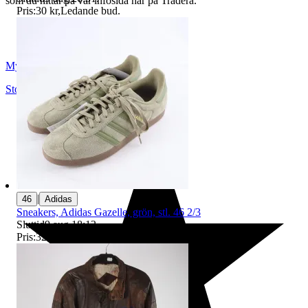
som du hittar på vår infosida här på Tradera.
Pris:
30 kr
,
Ledande bud
.
Myrorna
Stockholm
,
Sverige
|
46
Adidas
Sneakers, Adidas Gazelle, grön, stl. 46 2/3
Sluttid
9 aug 18:12
.
Pris:
320 kr
,
Ledande bud
.