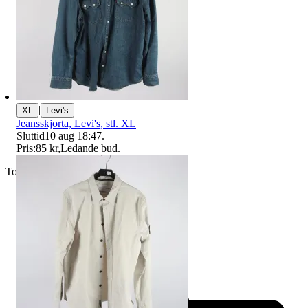
|
XL
Levi's
Jeansskjorta, Levi's, stl. XL
Sluttid
10 aug 18:47
.
Pris:
85 kr
,
Ledande bud
.
Toppsäljare