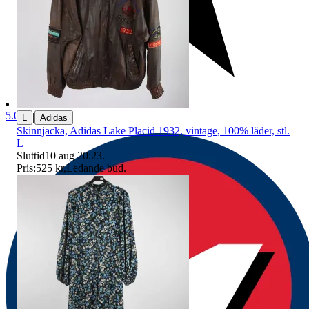
5.0
|
L
Adidas
Skinnjacka, Adidas Lake Placid 1932, vintage, 100% läder, stl.
L
Sluttid
10 aug 20:23
.
Pris:
525 kr
,
Ledande bud
.