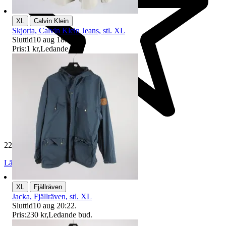
|
XL
Calvin Klein
Skjorta, Calvin Klein Jeans, stl. XL
Sluttid
10 aug 18:46
.
Pris:
1 kr
,
Ledande bud
.
229 448 omdömen
Läs omdömen
Följ
|
XL
Fjällräven
Jacka, Fjällräven, stl. XL
Sluttid
10 aug 20:22
.
Pris:
230 kr
,
Ledande bud
.