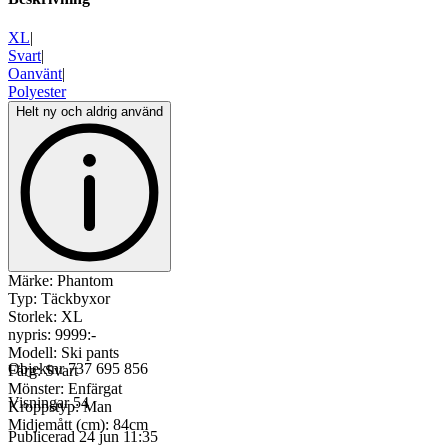
XL
|
Svart
|
Oanvänt
|
Polyester
Helt ny och aldrig använd
Märke: Phantom
Typ: Täckbyxor
Storlek: XL
nypris: 9999:-
Modell: Ski pants
Objektnr
737 695 856
Färg: Svart
Mönster: Enfärgat
Visningar
54
Kroppstyp: Man
Midjemått (cm): 84cm
Publicerad
24 jun 11:35