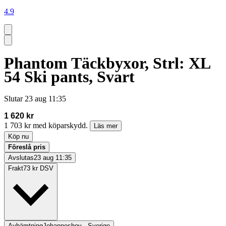
4.9
Phantom Täckbyxor, Strl: XL
54 Ski pants, Svart
Slutar
23 aug 11:35
1 620 kr
1 703 kr med köparskydd.
Läs mer
Köp nu
Föreslå pris
Avslutas
23 aug 11:35
Frakt
73 kr DSV
Avhämtning
Johanneshov , Sverige