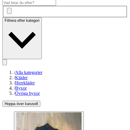
Filtrera efter kategori
/
Alla kategorier
/
Kläder
/
Herrkläder
/
Byxor
/
Övriga byxor
Hoppa över karusell