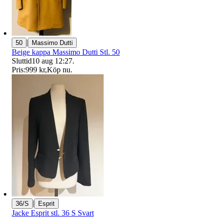
|
50
Massimo Dutti
Beige kappa Massimo Dutti Stl. 50
Sluttid
10 aug 12:27
.
Pris:
999 kr
,
Köp nu
.
|
36/S
Esprit
Jacke Esprit stl. 36 S Svart