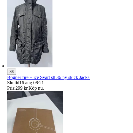
36
Bogner fire + ice Svart stl 36 ny skick Jacka
Sluttid
16 aug 08:21
.
Pris:
299 kr
,
Köp nu
.