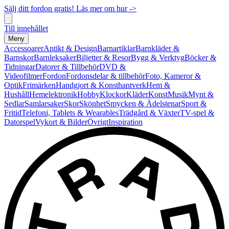
Sälj ditt fordon gratis! Läs mer om hur ->
Till innehållet
Meny
Accessoarer
Antikt & Design
Barnartiklar
Barnkläder &
Barnskor
Barnleksaker
Biljetter & Resor
Bygg & Verktyg
Böcker &
Tidningar
Datorer & Tillbehör
DVD &
Videofilmer
Fordon
Fordonsdelar & tillbehör
Foto, Kameror &
Optik
Frimärken
Handgjort & Konsthantverk
Hem &
Hushåll
Hemelektronik
Hobby
Klockor
Kläder
Konst
Musik
Mynt &
Sedlar
Samlarsaker
Skor
Skönhet
Smycken & Ädelstenar
Sport &
Fritid
Telefoni, Tablets & Wearables
Trädgård & Växter
TV-spel &
Datorspel
Vykort & Bilder
Övrigt
Inspiration