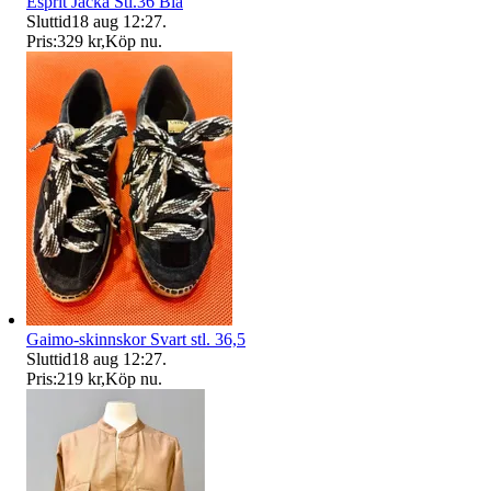
Esprit Jacka Stl.36 Blå
Sluttid
18 aug 12:27
.
Pris:
329 kr
,
Köp nu
.
Gaimo-skinnskor Svart stl. 36,5
Sluttid
18 aug 12:27
.
Pris:
219 kr
,
Köp nu
.