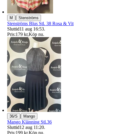
|
M
Stenströms
Stenströms Blus Stl. 38 Rosa & Vit
Sluttid
11 aug 16:53
.
Pris:
179 kr
,
Köp nu
.
|
36/S
Mango
Mango Klänning Stl.36
Sluttid
12 aug 11:20
.
Pris:
199 kr
,
Köp nu
.