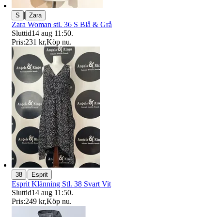
|
S
Zara
Zara Woman stl. 36 S Blå & Grå
Sluttid
14 aug 11:50
.
Pris:
231 kr
,
Köp nu
.
|
38
Esprit
Esprit Klänning Stl. 38 Svart Vit
Sluttid
14 aug 11:50
.
Pris:
249 kr
,
Köp nu
.