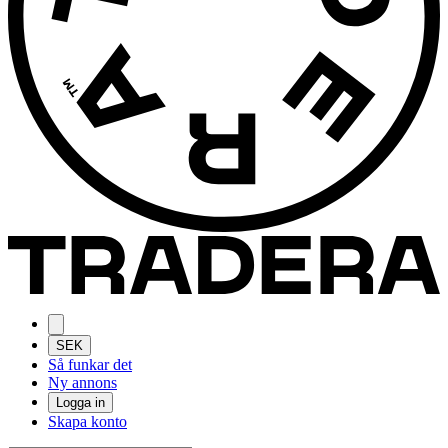
SEK
Så funkar det
Ny annons
Logga in
Skapa konto