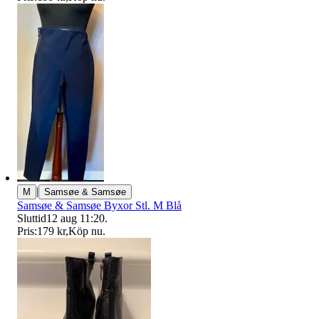
|
M
Samsøe & Samsøe
Samsøe & Samsøe Byxor Stl. M Blå
Sluttid
12 aug 11:20
.
Pris:
179 kr
,
Köp nu
.