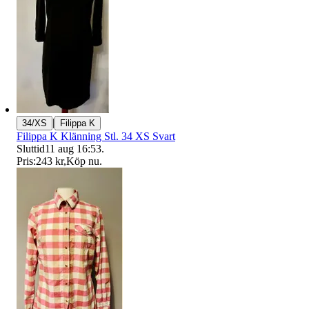
|
34/XS
Filippa K
Filippa K Klänning Stl. 34 XS Svart
Sluttid
11 aug 16:53
.
Pris:
243 kr
,
Köp nu
.