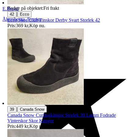
Badge på objektet:
Fri frakt
E.Bragd
|
42
Ecco
Åkersberga
,
Sverige
Ecco Skor Club Finskor Derby Svart Storlek 42
Pris:
369 kr
,
Köp nu
.
|
39
Canada Snow
Canada Snow Curlingkängor Storlek 39 Lamm Fodrade
Vinterskor Skor Kängor
Pris:
449 kr
,
Köp nu
.