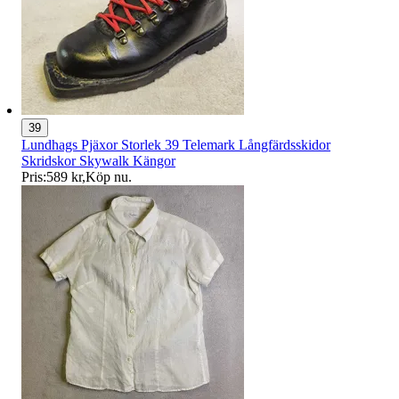
39
Lundhags Pjäxor Storlek 39 Telemark Långfärdsskidor
Skridskor Skywalk Kängor
Pris:
589 kr
,
Köp nu
.