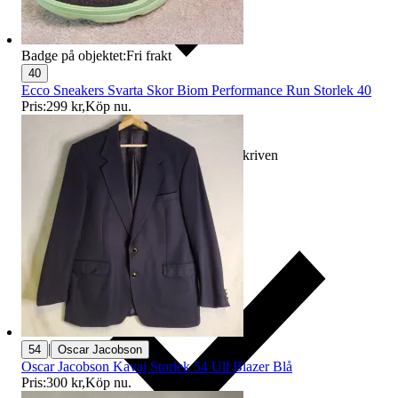
Badge på objektet:
Fri frakt
40
Ecco Sneakers Svarta Skor Biom Performance Run Storlek 40
Pris:
299 kr
,
Köp nu
.
Ersättning om varan inte är som beskriven
|
54
Oscar Jacobson
Oscar Jacobson Kavaj Storlek 54 Ull Blazer Blå
Pris:
300 kr
,
Köp nu
.