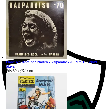
Ersättning om du inte får din vara
Francisco Roca och Narren - Valparaiso -70 1975 LP Vinyl
Skiva
Pris:
69 kr
,
Köp nu
.