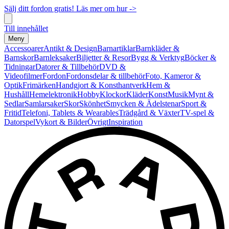
Sälj ditt fordon gratis! Läs mer om hur ->
Till innehållet
Meny
Accessoarer
Antikt & Design
Barnartiklar
Barnkläder &
Barnskor
Barnleksaker
Biljetter & Resor
Bygg & Verktyg
Böcker &
Tidningar
Datorer & Tillbehör
DVD &
Videofilmer
Fordon
Fordonsdelar & tillbehör
Foto, Kameror &
Optik
Frimärken
Handgjort & Konsthantverk
Hem &
Hushåll
Hemelektronik
Hobby
Klockor
Kläder
Konst
Musik
Mynt &
Sedlar
Samlarsaker
Skor
Skönhet
Smycken & Ädelstenar
Sport &
Fritid
Telefoni, Tablets & Wearables
Trädgård & Växter
TV-spel &
Datorspel
Vykort & Bilder
Övrigt
Inspiration