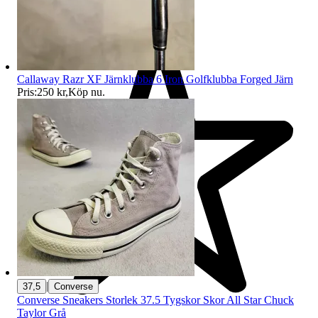
Callaway Razr XF Järnklubba 6 Iron Golfklubba Forged Järn
Pris:
250 kr
,
Köp nu
.
|
37,5
Converse
Converse Sneakers Storlek 37.5 Tygskor Skor All Star Chuck
Taylor Grå