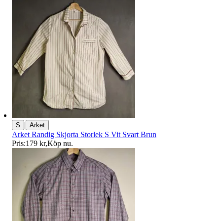
|
S
Arket
Arket Randig Skjorta Storlek S Vit Svart Brun
Pris:
179 kr
,
Köp nu
.