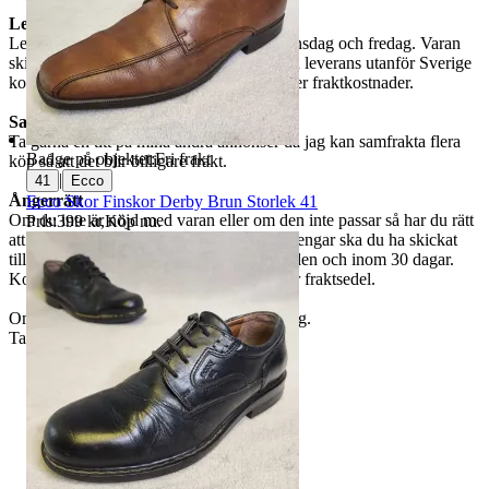
Leverans
Leverans till ombud sker varje måndag, onsdag och fredag. Varan
skickas väl förpackad och emballerad. Vid leverans utanför Sverige
kontakta mig innan köpet då det tillkommer fraktkostnader.
Samfrakt
Ta gärna en titt på mina andra annonser då jag kan samfrakta flera
Badge på objektet:
Fri frakt
köp så att det blir billigare frakt.
|
41
Ecco
Ångerrätt
Ecco Skor Finskor Derby Brun Storlek 41
Om du inte är nöjd med varan eller om den inte passar så har du rätt
Pris:
399 kr
,
Köp nu
.
att ångra ditt köp. För att få tillbaka dina pengar ska du ha skickat
tillbaka varan i samma skick som du fick den och inom 30 dagar.
Kontakta oss här på Tradera för att få retur fraktsedel.
Om du har några frågor meddela gärna mig.
Tack för att du tittade!