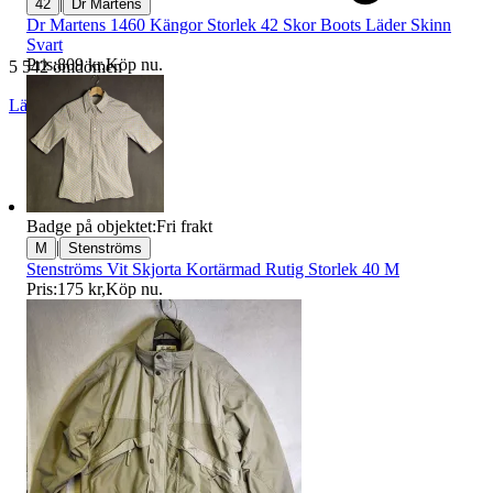
|
42
Dr Martens
Dr Martens 1460 Kängor Storlek 42 Skor Boots Läder Skinn
Svart
Pris:
809 kr
,
Köp nu
.
5 542 omdömen
Läs omdömen
Följ
Badge på objektet:
Fri frakt
|
M
Stenströms
Stenströms Vit Skjorta Kortärmad Rutig Storlek 40 M
Pris:
175 kr
,
Köp nu
.