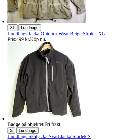
|
XL
Lundhags
Lundhags Jacka Outdoor Wear Beige Strolek XL
Pris:
499 kr
,
Köp nu
.
Badge på objektet:
Fri frakt
|
S
Lundhags
Lundhags Skaljacka Svart Jacka Storlek S