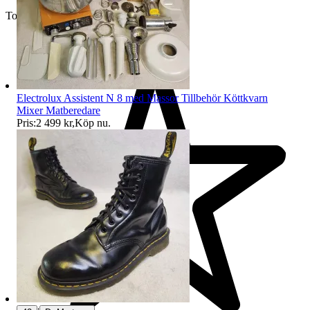
Toppsäljare
Electrolux Assistent N 8 med Massor Tillbehör Köttkvarn
Mixer Matberedare
Pris:
2 499 kr
,
Köp nu
.