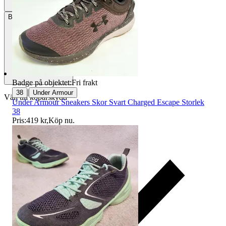
Betalning
Via Tradera
Badge på objektet:
Fri frakt
|
38
Under Armour
Välj till köparskydd
Under Armour Sneakers Skor Svart Charged Escape Storlek
38
Pris:
419 kr
,
Köp nu
.