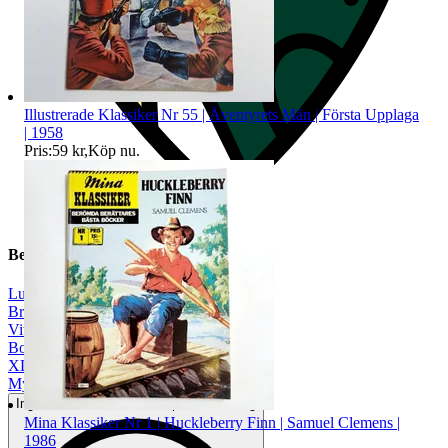
Illustrerade Klassiker Nr 55 | Äventyrets Män | Första Upplaga
| 1958
Pris:
59 kr
,
Köp nu
.
Beskrivning
Lundhags
|
Brun
|
Vit
|
Bomull
|
XL
|
Mycket gott skick
Inga eller minimala tecken på användning
Mina Klassiker Nr 1 | Huckleberry Finn | Samuel Clemens |
1986