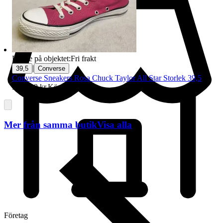
Badge på objektet:
Fri frakt
|
39,5
Converse
Converse Sneakers Rosa Chuck Taylor All Star Storlek 39,5
Pris:
329 kr
,
Köp nu
.
Mer från samma butik
Visa alla
Företag