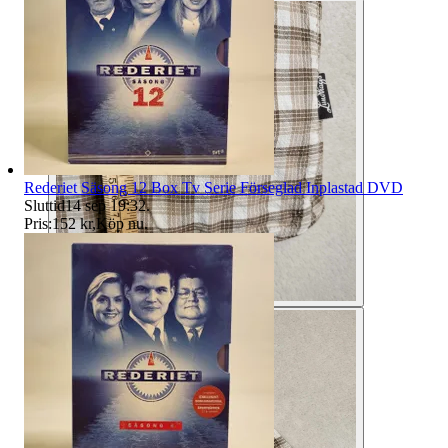
Rederiet Säsong 12 Box Tv Serie Förseglad Inplastad DVD
Sluttid
14 sep 19:32
.
Pris:
152 kr
,
Köp nu
.