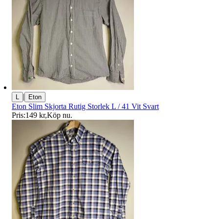
|
L
Eton
Eton Slim Skjorta Rutig Storlek L / 41 Vit Svart
Pris:
149 kr
,
Köp nu
.