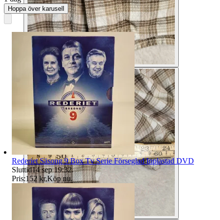
Hoppa över karusell
Rederiet Säsong 9 Box Tv Serie Förseglad Inplastad DVD
Sluttid
14 sep 19:32
.
Pris:
152 kr
,
Köp nu
.