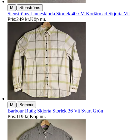
|
M
Stenströms
Stenströms Linneskjorta Storlek 40 / M Kortärmad Skjorta Vit
Pris:
249 kr
,
Köp nu
.
|
M
Barbour
Barbour Rutig Skjorta Storlek 36 Vit Svart Grön
Pris:
119 kr
,
Köp nu
.