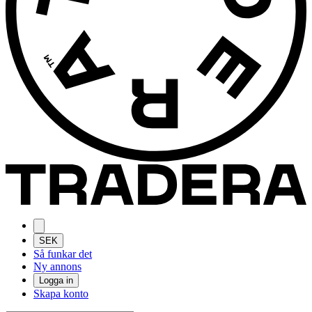
SEK
Så funkar det
Ny annons
Logga in
Skapa konto