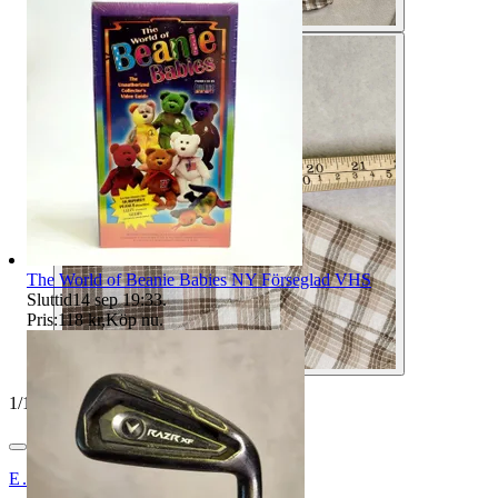
The World of Beanie Babies NY Förseglad VHS
Sluttid
14 sep 19:33
.
Pris:
118 kr
,
Köp nu
.
1
/
10
E.Bragd