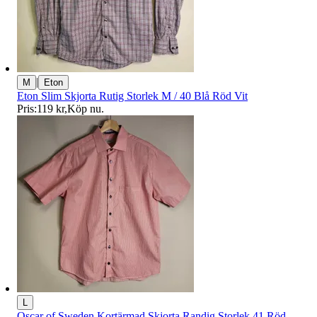
|
M
Eton
Eton Slim Skjorta Rutig Storlek M / 40 Blå Röd Vit
Pris:
119 kr
,
Köp nu
.
L
Oscar of Sweden Kortärmad Skjorta Randig Storlek 41 Röd