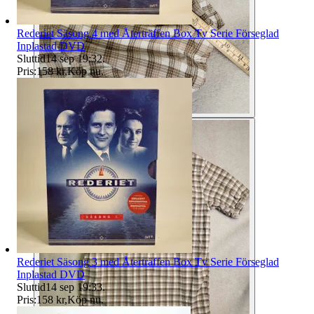
Rederiet Säsong 4 med Återträffen Box Tv Serie Förseglad
Inplastad DVD
Sluttid
14 sep 19:32
.
Pris:
158 kr
,
Köp nu
.
Rederiet Säsong 3 med Återträffen Box Tv Serie Förseglad
Inplastad DVD
Sluttid
14 sep 19:33
.
Pris:
158 kr
,
Köp nu
.