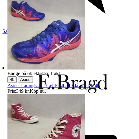
5.0
Badge på objektet:
Fri frakt
|
40
Asics
Asics Träningsskor Gel-Fastball Blå Strolek 40
Pris:
349 kr
,
Köp nu
.