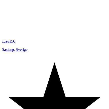
zuzu156
Saxtorp
,
Sverige