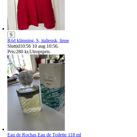
S
Röd klänning, S, italiensk, linne
Sluttid
10:56
10 aug 10:56
.
Pris:
280 kr
,
Utropspris
.
Eau de Rochas Eau de Toilette 118 ml