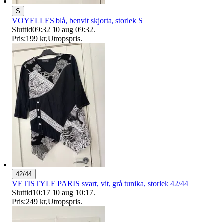
S
VOYELLES blå, benvit skjorta, storlek S
Sluttid
09:32
10 aug 09:32
.
Pris:
199 kr
,
Utropspris
.
42/44
VETISTYLE PARIS svart, vit, grå tunika, storlek 42/44
Sluttid
10:17
10 aug 10:17
.
Pris:
249 kr
,
Utropspris
.