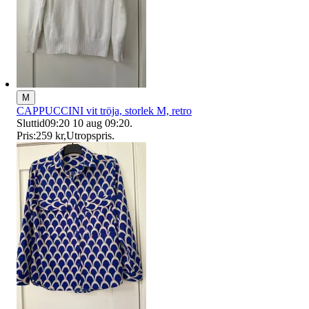
M
CAPPUCCINI vit tröja, storlek M, retro
Sluttid
09:20
10 aug 09:20
.
Pris:
259 kr
,
Utropspris
.