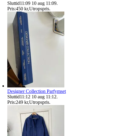
Sluttid
11:09
10 aug 11:09
.
Pris:
450 kr
,
Utropspris
.
Designer Collection Parfymset
Sluttid
11:12
10 aug 11:12
.
Pris:
249 kr
,
Utropspris
.