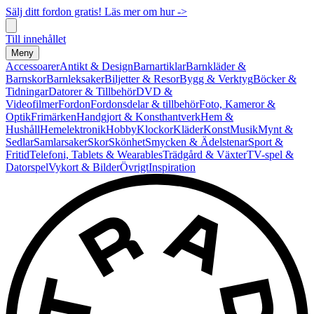
Sälj ditt fordon gratis! Läs mer om hur ->
Till innehållet
Meny
Accessoarer
Antikt & Design
Barnartiklar
Barnkläder &
Barnskor
Barnleksaker
Biljetter & Resor
Bygg & Verktyg
Böcker &
Tidningar
Datorer & Tillbehör
DVD &
Videofilmer
Fordon
Fordonsdelar & tillbehör
Foto, Kameror &
Optik
Frimärken
Handgjort & Konsthantverk
Hem &
Hushåll
Hemelektronik
Hobby
Klockor
Kläder
Konst
Musik
Mynt &
Sedlar
Samlarsaker
Skor
Skönhet
Smycken & Ädelstenar
Sport &
Fritid
Telefoni, Tablets & Wearables
Trädgård & Växter
TV-spel &
Datorspel
Vykort & Bilder
Övrigt
Inspiration