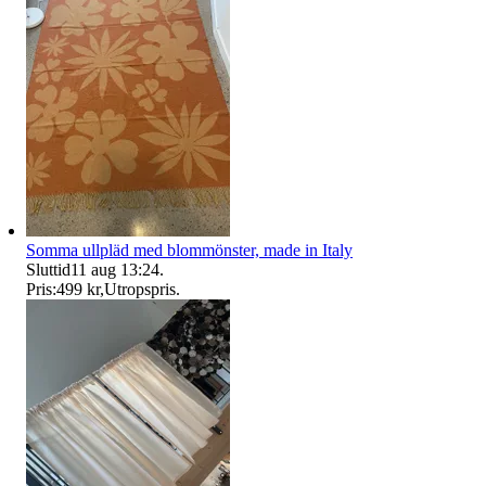
Somma ullpläd med blommönster, made in Italy
Sluttid
11 aug 13:24
.
Pris:
499 kr
,
Utropspris
.