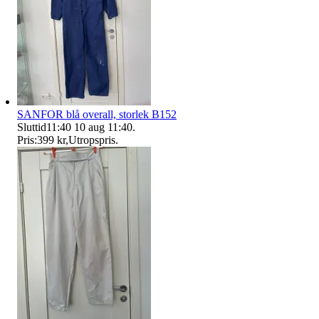
SANFOR blå overall, storlek B152
Sluttid
11:40
10 aug 11:40
.
Pris:
399 kr
,
Utropspris
.