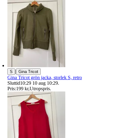
|
S
Gina Tricot
Gina Tricot grön jacka, storlek S, retro
Sluttid
10:29
10 aug 10:29
.
Pris:
199 kr
,
Utropspris
.