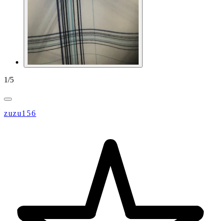
1
/
5
zuzu156