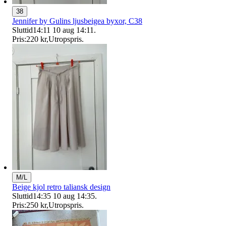
38
Jennifer by Gulins ljusbeigea byxor, C38
Sluttid
14:11
10 aug 14:11
.
Pris:
220 kr
,
Utropspris
.
M/L
Beige kjol retro taliansk design
Sluttid
14:35
10 aug 14:35
.
Pris:
250 kr
,
Utropspris
.