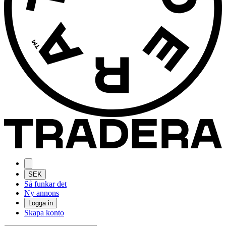
SEK
Så funkar det
Ny annons
Logga in
Skapa konto