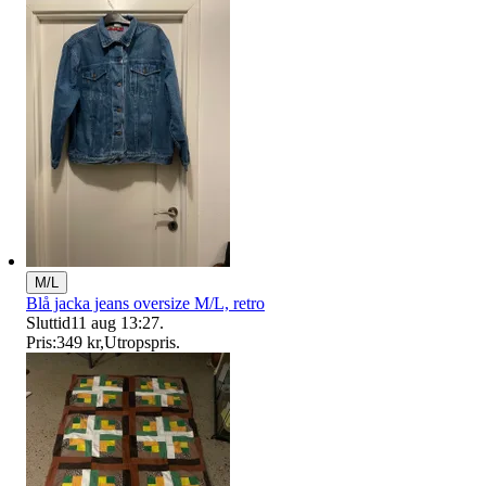
M/L
Blå jacka jeans oversize M/L, retro
Sluttid
11 aug 13:27
.
Pris:
349 kr
,
Utropspris
.