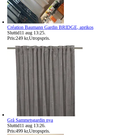
Création Baumann Gardin BRIDGE, aprikos
Sluttid
11 aug 13:25
.
Pris:
249 kr
,
Utropspris
.
Grå Sammetsgardin nya
Sluttid
11 aug 13:26
.
Pris:
499 kr
,
Utropspris
.