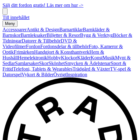
Sälj ditt fordon gratis! Läs mer om hur ->
Till innehållet
Meny
Accessoarer
Antikt & Design
Barnartiklar
Barnkläder &
Barnskor
Barnleksaker
Biljetter & Resor
Bygg & Verktyg
Böcker &
Tidningar
Datorer & Tillbehör
DVD &
Videofilmer
Fordon
Fordonsdelar & tillbehör
Foto, Kameror &
Optik
Frimärken
Handgjort & Konsthantverk
Hem &
Hushåll
Hemelektronik
Hobby
Klockor
Kläder
Konst
Musik
Mynt &
Sedlar
Samlarsaker
Skor
Skönhet
Smycken & Ädelstenar
Sport &
Fritid
Telefoni, Tablets & Wearables
Trädgård & Växter
TV-spel &
Datorspel
Vykort & Bilder
Övrigt
Inspiration