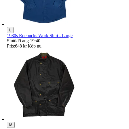
L
1980s Roebucks Work Shirt - Large
Sluttid
9 aug 19:40
.
Pris:
648 kr
,
Köp nu
.
M