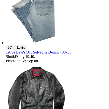
|
30"
Levi's
1970s Levi's 501 Selvedge Denim - 30x33
Sluttid
9 aug 19:40
.
Pris:
4 999 kr
,
Köp nu
.