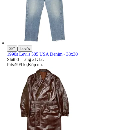
|
38"
Levi's
1990s Levi's 505 USA Denim - 38x30
Sluttid
11 aug 21:12
.
Pris:
599 kr
,
Köp nu
.