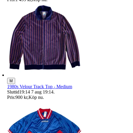
M
1980s Velour Track Top - Medium
Sluttid
19:14
7 aug 19:14
.
Pris:
900 kr
,
Köp nu
.