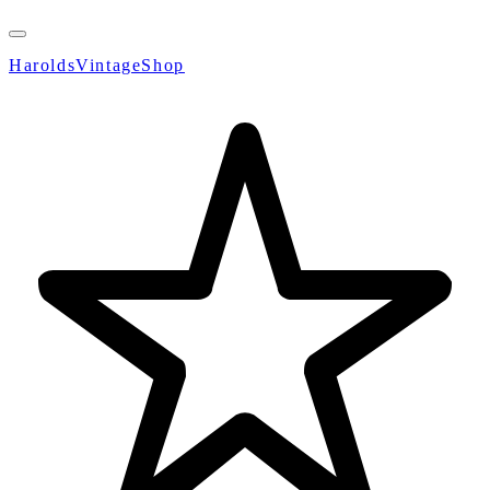
HaroldsVintageShop