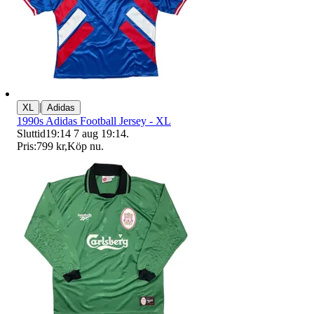
|
XL
Adidas
1990s Adidas Football Jersey - XL
Sluttid
19:14
7 aug 19:14
.
Pris:
799 kr
,
Köp nu
.