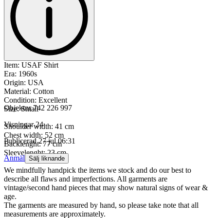
Item: USAF Shirt
Era: 1960s
Origin: USA
Material: Cotton
Condition: Excellent
Objektnr
742 226 997
Size: Small
Visningar
24
Shoulder width: 41 cm
Chest width: 52 cm
Publicerad
27 jul 06:31
Backlenght: 77 cm
Sleevelenght: 23 cm
Anmäl
Sälj liknande
We mindfully handpick the items we stock and do our best to
describe all flaws and imperfections. All garments are
vintage/second hand pieces that may show natural signs of wear &
age.
The garments are measured by hand, so please take note that all
measurements are approximately.