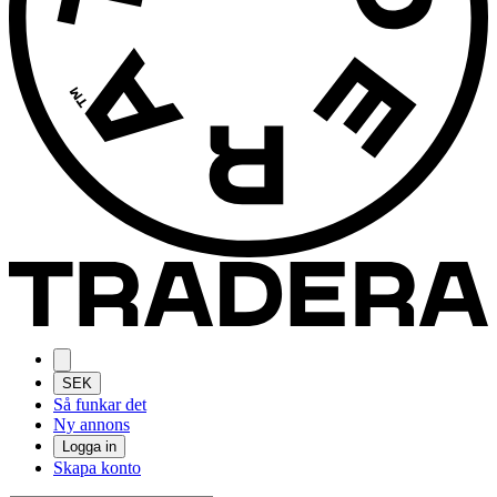
SEK
Så funkar det
Ny annons
Logga in
Skapa konto