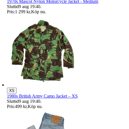
1970s Mascot Nylon Motorcycle Jacket - Medium
Sluttid
9 aug 19:40
.
Pris:
1 299 kr
,
Köp nu
.
XS
1980s British Army Camo Jacket – XS
Sluttid
9 aug 19:40
.
Pris:
499 kr
,
Köp nu
.