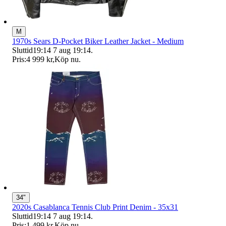
M
1970s Sears D-Pocket Biker Leather Jacket - Medium
Sluttid
19:14
7 aug 19:14
.
Pris:
4 999 kr
,
Köp nu
.
34"
2020s Casablanca Tennis Club Print Denim - 35x31
Sluttid
19:14
7 aug 19:14
.
Pris:
1 499 kr
,
Köp nu
.