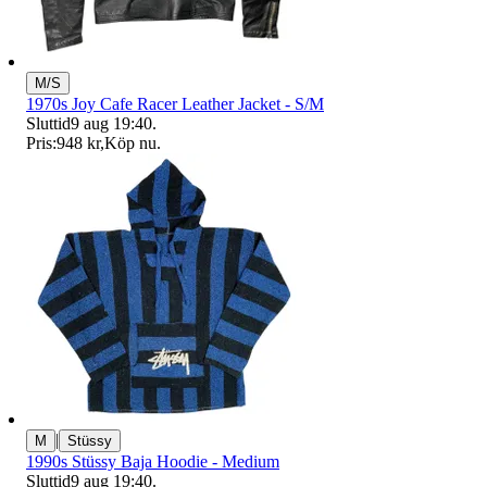
M/S
1970s Joy Cafe Racer Leather Jacket - S/M
Sluttid
9 aug 19:40
.
Pris:
948 kr
,
Köp nu
.
|
M
Stüssy
1990s Stüssy Baja Hoodie - Medium
Sluttid
9 aug 19:40
.