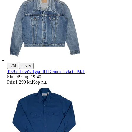
|
L/M
Levi's
1970s Levi's Type III Denim Jacket - M/L
Sluttid
9 aug 19:40
.
Pris:
1 299 kr
,
Köp nu
.