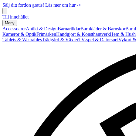
Sälj ditt fordon gratis! Läs mer om hur ->
Till innehållet
Meny
Accessoarer
Antikt & Design
Barnartiklar
Barnkläder & Barnskor
Barnl
Kameror & Optik
Frimärken
Handgjort & Konsthantverk
Hem & Hushå
Tablets & Wearables
Trädgård & Växter
TV-spel & Datorspel
Vykort &