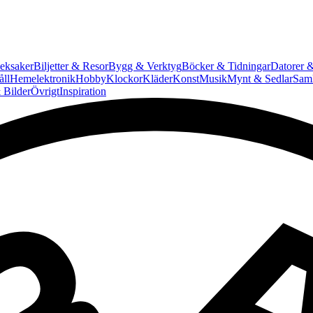
eksaker
Biljetter & Resor
Bygg & Verktyg
Böcker & Tidningar
Datorer &
ll
Hemelektronik
Hobby
Klockor
Kläder
Konst
Musik
Mynt & Sedlar
Saml
 Bilder
Övrigt
Inspiration