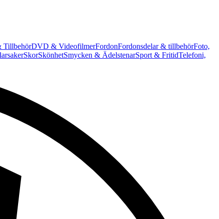
 Tillbehör
DVD & Videofilmer
Fordon
Fordonsdelar & tillbehör
Foto,
arsaker
Skor
Skönhet
Smycken & Ädelstenar
Sport & Fritid
Telefoni,