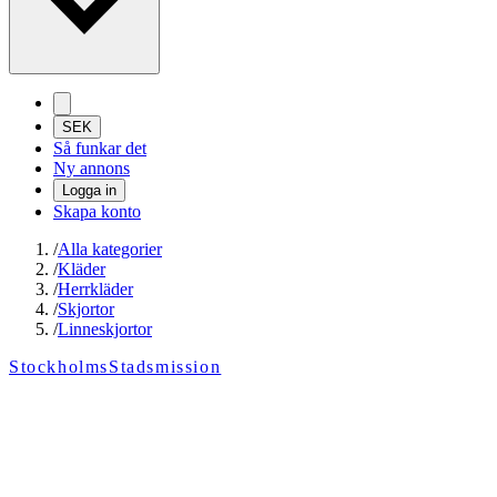
SEK
Så funkar det
Ny annons
Logga in
Skapa konto
/
Alla kategorier
/
Kläder
/
Herrkläder
/
Skjortor
/
Linneskjortor
StockholmsStadsmission