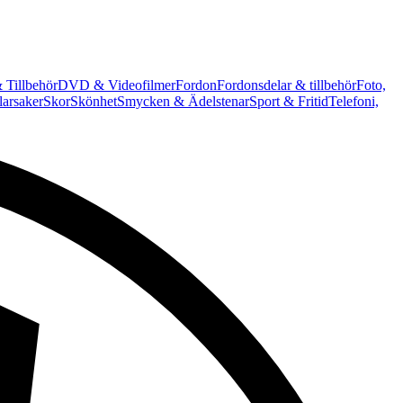
 Tillbehör
DVD & Videofilmer
Fordon
Fordonsdelar & tillbehör
Foto,
arsaker
Skor
Skönhet
Smycken & Ädelstenar
Sport & Fritid
Telefoni,