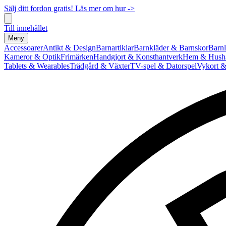
Sälj ditt fordon gratis! Läs mer om hur ->
Till innehållet
Meny
Accessoarer
Antikt & Design
Barnartiklar
Barnkläder & Barnskor
Barnl
Kameror & Optik
Frimärken
Handgjort & Konsthantverk
Hem & Hushå
Tablets & Wearables
Trädgård & Växter
TV-spel & Datorspel
Vykort &