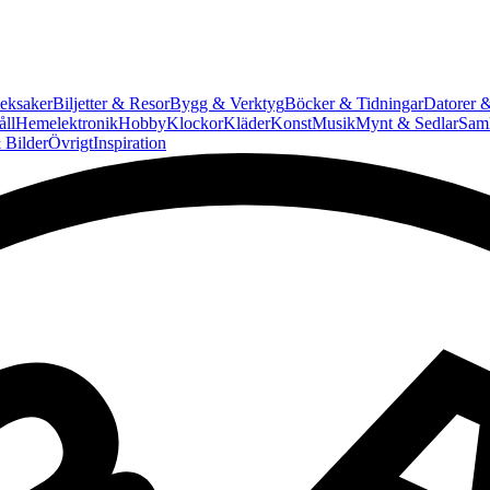
eksaker
Biljetter & Resor
Bygg & Verktyg
Böcker & Tidningar
Datorer &
ll
Hemelektronik
Hobby
Klockor
Kläder
Konst
Musik
Mynt & Sedlar
Saml
 Bilder
Övrigt
Inspiration