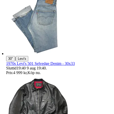
|
30"
Levi's
1970s Levi's 501 Selvedge Denim - 30x33
Sluttid
19:40
9 aug 19:40
.
Pris:
4 999 kr
,
Köp nu
.