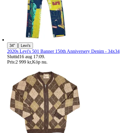
|
34"
Levi's
2020s Levi's 501 Banner 150th Anniversery Denim - 34x34
Sluttid
16 aug 17:09
.
Pris:
2 999 kr
,
Köp nu
.