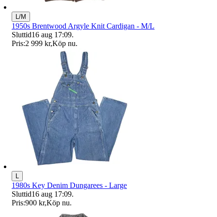
L/M
1950s Brentwood Argyle Knit Cardigan - M/L
Sluttid
16 aug 17:09
.
Pris:
2 999 kr
,
Köp nu
.
L
1980s Key Denim Dungarees - Large
Sluttid
16 aug 17:09
.
Pris:
900 kr
,
Köp nu
.