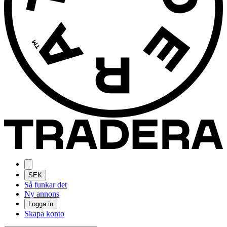
SEK
Så funkar det
Ny annons
Logga in
Skapa konto