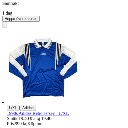
Samfrakt
1 dag
Hoppa över karusell
|
L/XL
Adidas
1990s Adidas Retro Jersey - L/XL
Sluttid
19:40
9 aug 19:40
.
Pris:
999 kr
,
Köp nu
.