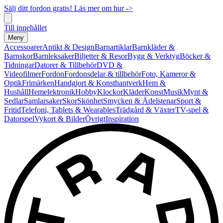
Sälj ditt fordon gratis! Läs mer om hur ->
Till innehållet
Meny
Accessoarer
Antikt & Design
Barnartiklar
Barnkläder &
Barnskor
Barnleksaker
Biljetter & Resor
Bygg & Verktyg
Böcker &
Tidningar
Datorer & Tillbehör
DVD &
Videofilmer
Fordon
Fordonsdelar & tillbehör
Foto, Kameror &
Optik
Frimärken
Handgjort & Konsthantverk
Hem &
Hushåll
Hemelektronik
Hobby
Klockor
Kläder
Konst
Musik
Mynt &
Sedlar
Samlarsaker
Skor
Skönhet
Smycken & Ädelstenar
Sport &
Fritid
Telefoni, Tablets & Wearables
Trädgård & Växter
TV-spel &
Datorspel
Vykort & Bilder
Övrigt
Inspiration