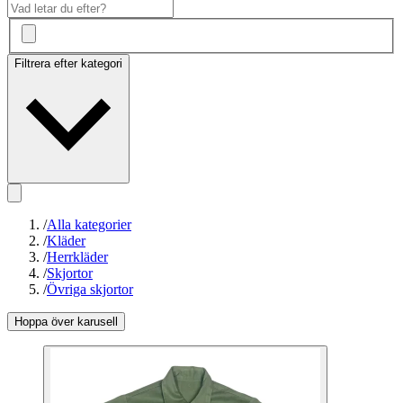
Filtrera efter kategori
/
Alla kategorier
/
Kläder
/
Herrkläder
/
Skjortor
/
Övriga skjortor
Hoppa över karusell