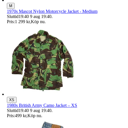
M
1970s Mascot Nylon Motorcycle Jacket - Medium
Sluttid
19:40
9 aug 19:40
.
Pris:
1 299 kr
,
Köp nu
.
XS
1980s British Army Camo Jacket – XS
Sluttid
19:40
9 aug 19:40
.
Pris:
499 kr
,
Köp nu
.