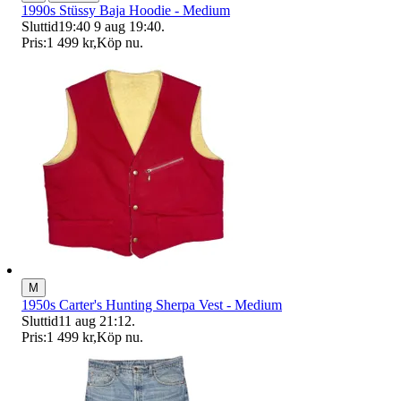
1990s Stüssy Baja Hoodie - Medium
Sluttid
19:40
9 aug 19:40
.
Pris:
1 499 kr
,
Köp nu
.
M
1950s Carter's Hunting Sherpa Vest - Medium
Sluttid
11 aug 21:12
.
Pris:
1 499 kr
,
Köp nu
.