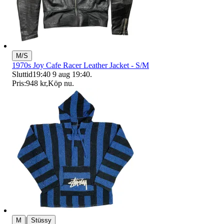
M/S
1970s Joy Cafe Racer Leather Jacket - S/M
Sluttid
19:40
9 aug 19:40
.
Pris:
948 kr
,
Köp nu
.
|
M
Stüssy