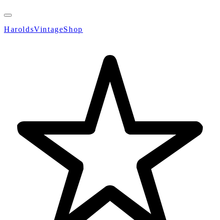
HaroldsVintageShop