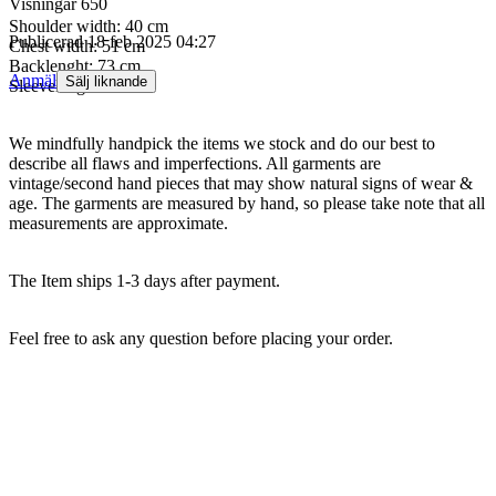
Visningar
650
Shoulder width: 40 cm
Publicerad
18 feb 2025 04:27
Chest width: 51 cm
Backlenght: 73 cm
Anmäl
Sälj liknande
Sleevelenght: 58 cm
We mindfully handpick the items we stock and do our best to
describe all flaws and imperfections. All garments are
vintage/second hand pieces that may show natural signs of wear &
age. The garments are measured by hand, so please take note that all
measurements are approximate.
The Item ships 1-3 days after payment.
Feel free to ask any question before placing your order.