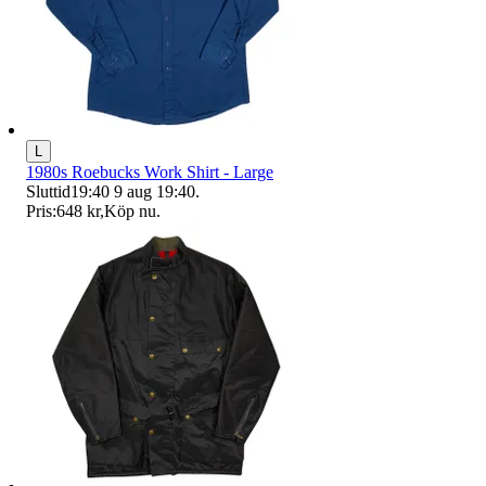
L
1980s Roebucks Work Shirt - Large
Sluttid
19:40
9 aug 19:40
.
Pris:
648 kr
,
Köp nu
.