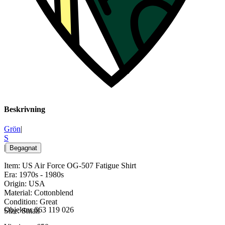
Beskrivning
Grön
|
S
|
Begagnat
Item: US Air Force OG-507 Fatigue Shirt
Era: 1970s - 1980s
Origin: USA
Material: Cottonblend
Condition: Great
Objektnr
663 119 026
Size: Small