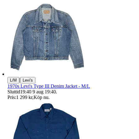
|
L/M
Levi's
1970s Levi's Type III Denim Jacket - M/L
Sluttid
19:40
9 aug 19:40
.
Pris:
1 299 kr
,
Köp nu
.