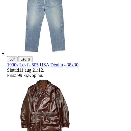
|
38"
Levi's
1990s Levi's 505 USA Denim - 38x30
Sluttid
11 aug 21:12
.
Pris:
599 kr
,
Köp nu
.