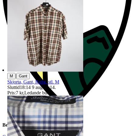
|
M
Gant
Skjorta, Gant, Rutig, stl. M
Sluttid
18:14
9 aug 18:14
.
Pris:
7 kr
,
Ledande bud
.
Beskrivning