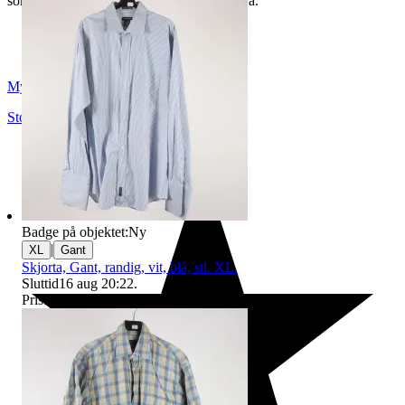
som du hittar på vår infosida här på Tradera.
Myrorna
Stockholm
,
Sverige
Badge på objektet:
Ny
|
XL
Gant
Skjorta, Gant, randig, vit, blå, stl. XL.
Sluttid
16 aug 20:22
.
Pris:
4 kr
,
Ledande bud
.