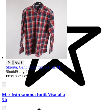
|
M
Gant
Skjorta, Gant, rutig, röd, blå, stl. M.
Sluttid
9 aug 21:23
.
Pris:
18 kr
,
Ledande bud
.
Mer från samma butik
Visa alla
5.0