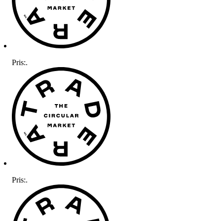
Pris:
.
Pris:
.