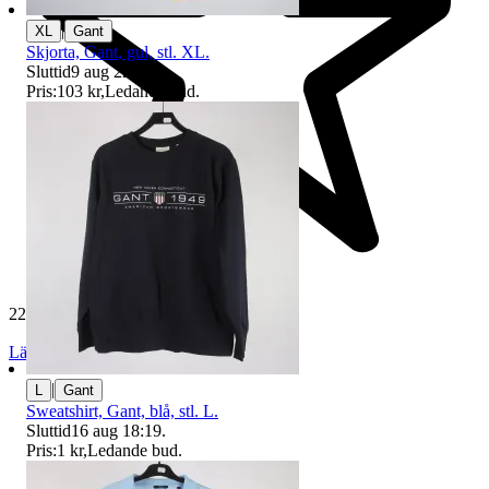
|
XL
Gant
Skjorta, Gant, gul, stl. XL.
Sluttid
9 aug 22:00
.
Pris:
103 kr
,
Ledande bud
.
229 596 omdömen
Läs omdömen
Följ
|
L
Gant
Sweatshirt, Gant, blå, stl. L.
Sluttid
16 aug 18:19
.
Pris:
1 kr
,
Ledande bud
.