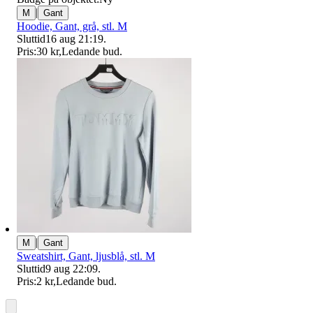
|
M
Gant
Hoodie, Gant, grå, stl. M
Sluttid
16 aug 21:19
.
Pris:
30 kr
,
Ledande bud
.
|
M
Gant
Sweatshirt, Gant, ljusblå, stl. M
Sluttid
9 aug 22:09
.
Pris:
2 kr
,
Ledande bud
.