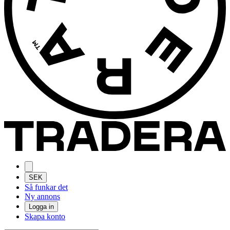
SEK
Så funkar det
Ny annons
Logga in
Skapa konto