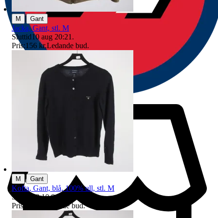
|
M
Gant
Jacka, Gant, stl. M
Sluttid
10 aug 20:21
.
Pris:
156 kr
,
Ledande bud
.
|
M
Gant
Kofta, Gant, blå, 100% ull, stl. M
Sluttid
18:10
9 aug 18:10
.
Pris:
66 kr
,
Ledande bud
.