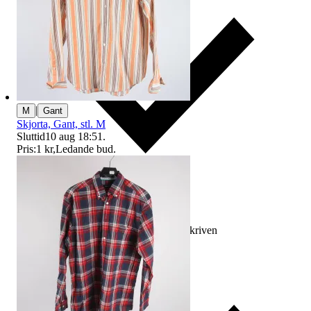
|
M
Gant
Skjorta, Gant, stl. M
Sluttid
10 aug 18:51
.
Pris:
1 kr
,
Ledande bud
.
Ersättning om varan inte är som beskriven