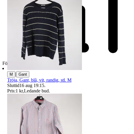
Företag
|
M
Gant
Tröja, Gant, blå, vit, randig, stl. M
Sluttid
16 aug 19:15
.
Pris:
1 kr
,
Ledande bud
.