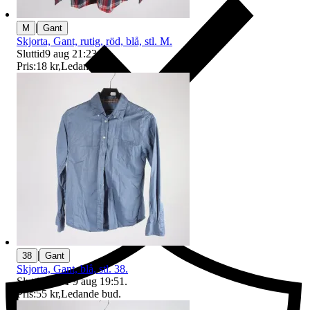
|
M
Gant
Skjorta, Gant, rutig, röd, blå, stl. M.
Sluttid
9 aug 21:23
.
Pris:
18 kr
,
Ledande bud
.
Ersättning om du inte får din vara
|
38
Gant
Skjorta, Gant, blå, stl. 38.
Sluttid
19:51
9 aug 19:51
.
Pris:
55 kr
,
Ledande bud
.