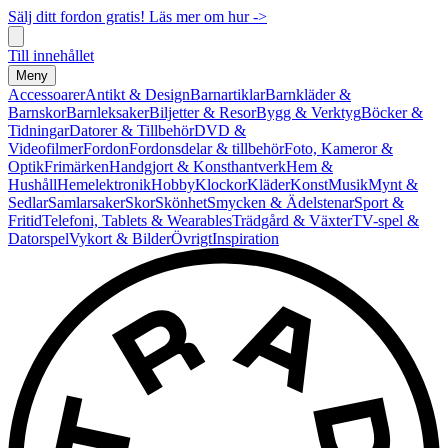
Sälj ditt fordon gratis! Läs mer om hur ->
Till innehållet
Meny
Accessoarer
Antikt & Design
Barnartiklar
Barnkläder &
Barnskor
Barnleksaker
Biljetter & Resor
Bygg & Verktyg
Böcker &
Tidningar
Datorer & Tillbehör
DVD &
Videofilmer
Fordon
Fordonsdelar & tillbehör
Foto, Kameror &
Optik
Frimärken
Handgjort & Konsthantverk
Hem &
Hushåll
Hemelektronik
Hobby
Klockor
Kläder
Konst
Musik
Mynt &
Sedlar
Samlarsaker
Skor
Skönhet
Smycken & Ädelstenar
Sport &
Fritid
Telefoni, Tablets & Wearables
Trädgård & Växter
TV-spel &
Datorspel
Vykort & Bilder
Övrigt
Inspiration