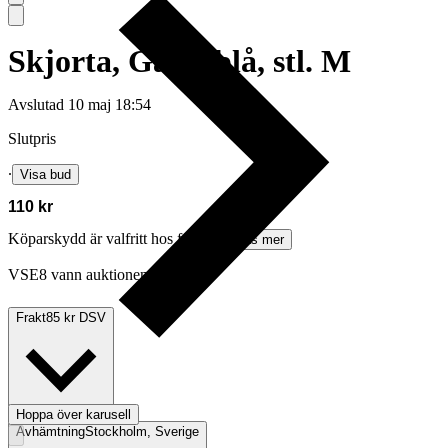
Skjorta, Gant, blå, stl. M
Avslutad
10 maj 18:54
Slutpris
∙
Visa bud
110 kr
Köparskydd är valfritt hos företag.
Läs mer
VSE8 vann auktionen
Frakt
85 kr DSV
Hoppa över karusell
Avhämtning
Stockholm, Sverige