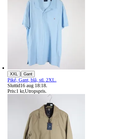
|
XXL
Gant
Piké, Gant, blå, stl. 2XL.
Sluttid
16 aug 18:18
.
Pris:
1 kr
,
Utropspris
.