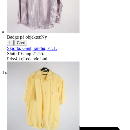
Badge på objektet:
Ny
|
L
Gant
Skjorta, Gant, randig, stl. L
Sluttid
16 aug 21:55
.
Pris:
4 kr
,
Ledande bud
.
Toppsäljare