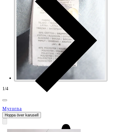
1
/
4
Myrorna
Hoppa över karusell