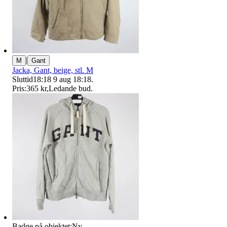
|
M
Gant
Jacka, Gant, beige, stl. M
Sluttid
18:18
9 aug 18:18
.
Pris:
365 kr
,
Ledande bud
.
Badge på objektet:
Ny