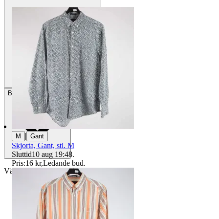
Betalning
Via Tradera
|
M
Gant
Skjorta, Gant, stl. M
Sluttid
10 aug 19:48
.
Pris:
16 kr
,
Ledande bud
.
Välj till köparskydd