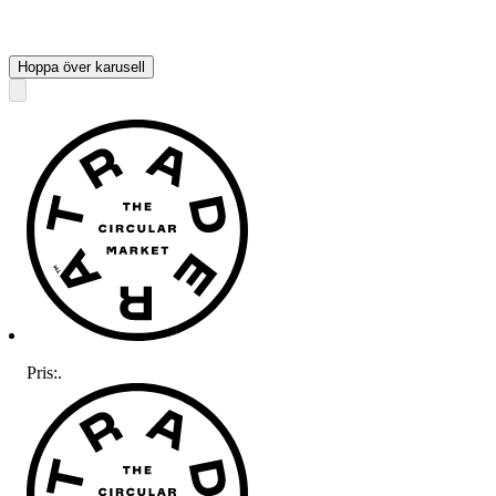
Hoppa över karusell
Pris:
.