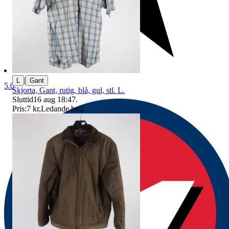
|
L
Gant
5.0
Skjorta, Gant, rutig, blå, gul, stl. L.
Sluttid
16 aug 18:47
.
Pris:
7 kr
,
Ledande bud
.