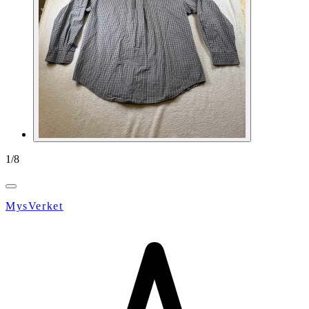
1
/
8
MysVerket