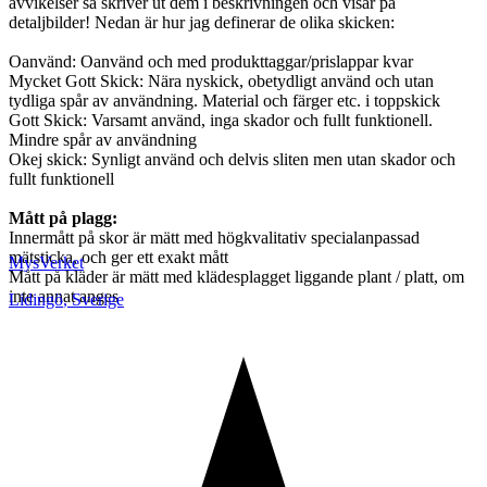
avvikelser så skriver ut dem i beskrivningen och visar på
detaljbilder! Nedan är hur jag definerar de olika skicken:
Oanvänd: Oanvänd och med produkttaggar/prislappar kvar
Mycket Gott Skick: Nära nyskick, obetydligt använd och utan
tydliga spår av användning. Material och färger etc. i toppskick
Gott Skick: Varsamt använd, inga skador och fullt funktionell.
Mindre spår av användning
Okej skick: Synligt använd och delvis sliten men utan skador och
fullt funktionell
Mått på plagg:
Innermått på skor är mätt med högkvalitativ specialanpassad
mätsticka, och ger ett exakt mått
MysVerket
Mått på kläder är mätt med klädesplagget liggande plant / platt, om
inte annat anges
Lidingö
,
Sverige