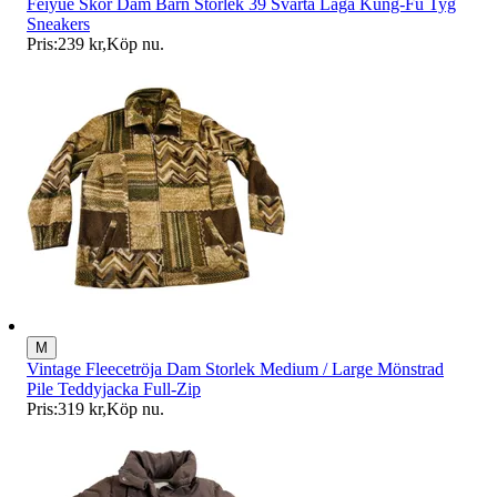
Feiyue Skor Dam Barn Storlek 39 Svarta Låga Kung-Fu Tyg
Sneakers
Pris:
239 kr
,
Köp nu
.
M
Vintage Fleecetröja Dam Storlek Medium / Large Mönstrad
Pile Teddyjacka Full-Zip
Pris:
319 kr
,
Köp nu
.