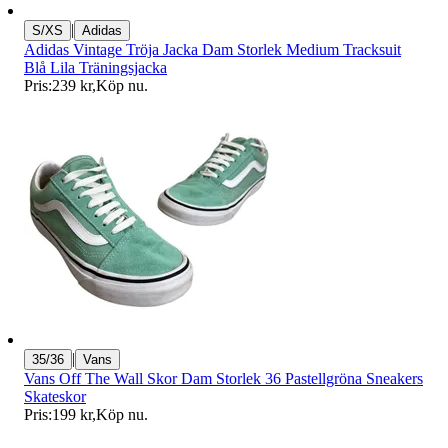
|
S/XS
Adidas
Adidas Vintage Tröja Jacka Dam Storlek Medium Tracksuit
Blå Lila Träningsjacka
Pris:
239 kr
,
Köp nu
.
|
35/36
Vans
Vans Off The Wall Skor Dam Storlek 36 Pastellgröna Sneakers
Skateskor
Pris:
199 kr
,
Köp nu
.