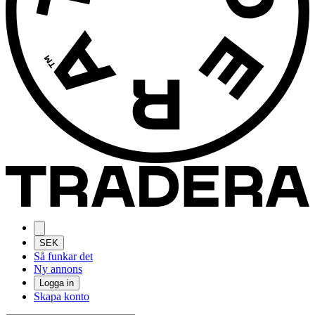
SEK
Så funkar det
Ny annons
Logga in
Skapa konto