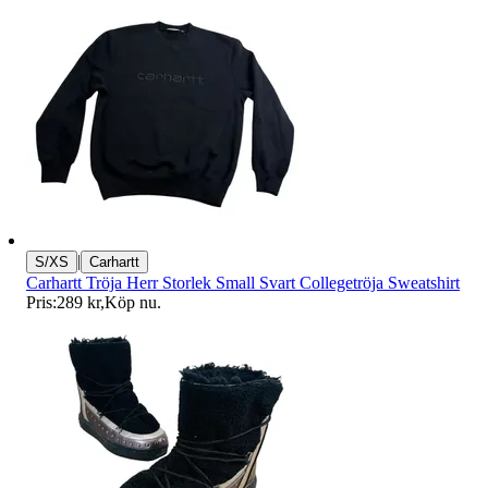
|
S/XS
Carhartt
Carhartt Tröja Herr Storlek Small Svart Collegetröja Sweatshirt
Pris:
289 kr
,
Köp nu
.