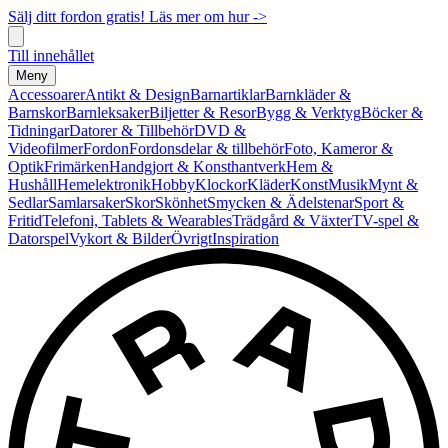
Sälj ditt fordon gratis! Läs mer om hur ->
Till innehållet
Meny
Accessoarer
Antikt & Design
Barnartiklar
Barnkläder &
Barnskor
Barnleksaker
Biljetter & Resor
Bygg & Verktyg
Böcker &
Tidningar
Datorer & Tillbehör
DVD &
Videofilmer
Fordon
Fordonsdelar & tillbehör
Foto, Kameror &
Optik
Frimärken
Handgjort & Konsthantverk
Hem &
Hushåll
Hemelektronik
Hobby
Klockor
Kläder
Konst
Musik
Mynt &
Sedlar
Samlarsaker
Skor
Skönhet
Smycken & Ädelstenar
Sport &
Fritid
Telefoni, Tablets & Wearables
Trädgård & Växter
TV-spel &
Datorspel
Vykort & Bilder
Övrigt
Inspiration