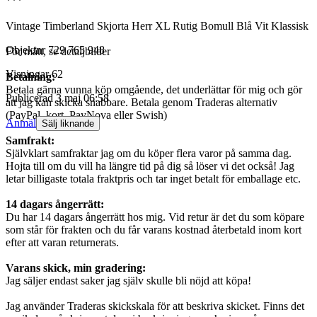
***
Vintage Timberland Skjorta Herr XL Rutig Bomull Blå Vit Klassisk
Objektnr
729 765 948
För mått, se detaljbilder
Visningar
62
Betalning:
Betala gärna vunna köp omgående, det underlättar för mig och gör
Publicerad
3 maj 06:58
att jag kan skicka snabbare. Betala genom Traderas alternativ
(PayPal, kort, PayNova eller Swish)
Anmäl
Sälj liknande
Samfrakt:
Självklart samfraktar jag om du köper flera varor på samma dag.
Hojta till om du vill ha längre tid på dig så löser vi det också! Jag
letar billigaste totala fraktpris och tar inget betalt för emballage etc.
14 dagars ångerrätt:
Du har 14 dagars ångerrätt hos mig. Vid retur är det du som köpare
som står för frakten och du får varans kostnad återbetald inom kort
efter att varan returnerats.
Varans skick, min gradering:
Jag säljer endast saker jag själv skulle bli nöjd att köpa!
Jag använder Traderas skickskala för att beskriva skicket. Finns det