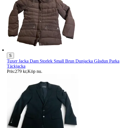
S
Tuxer Jacka Dam Storlek Small Brun Dunjacka Gåsdun Parka
Täckjacka
Pris:
279 kr
,
Köp nu
.