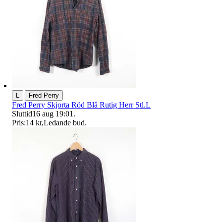
|
L
Fred Perry
Fred Perry Skjorta Röd Blå Rutig Herr Stl.L
Sluttid
16 aug 19:01
.
Pris:
14 kr
,
Ledande bud
.