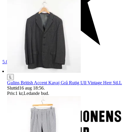
5.0
L
Gulins British Accent Kavaj Grå Rutig Ull Vintage Herr Stl.L
Sluttid
16 aug 18:56
.
Pris:
1 kr
,
Ledande bud
.