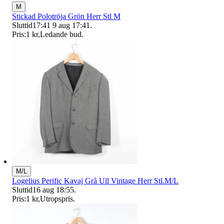
M
Stickad Polotröja Grön Herr Stl M
Sluttid
17:41
9 aug 17:41
.
Pris:
1 kr
,
Ledande bud
.
M/L
Logelius Perific Kavaj Grå Ull Vintage Herr Stl.M/L
Sluttid
16 aug 18:55
.
Pris:
1 kr
,
Utropspris
.