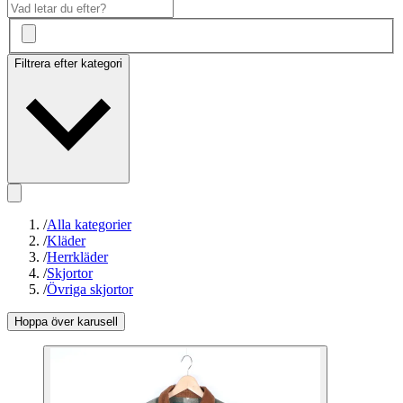
Filtrera efter kategori
/
Alla kategorier
/
Kläder
/
Herrkläder
/
Skjortor
/
Övriga skjortor
Hoppa över karusell