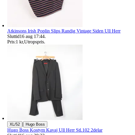
Atkinsons Irish Poplin Slips Randig Vintage Siden Ull Herr
Sluttid
16 aug 17:44
.
Pris:
1 kr
,
Utropspris
.
|
XL/52
Hugo Boss
Hugo Boss Kostym Kavaj Ull Herr Stl.102 2delar