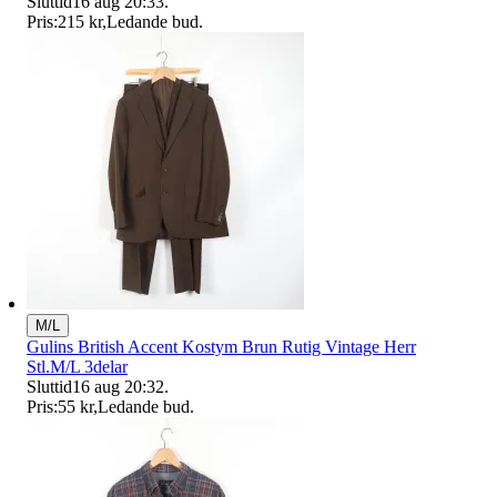
Sluttid
16 aug 20:33
.
Pris:
215 kr
,
Ledande bud
.
M/L
Gulins British Accent Kostym Brun Rutig Vintage Herr
Stl.M/L 3delar
Sluttid
16 aug 20:32
.
Pris:
55 kr
,
Ledande bud
.