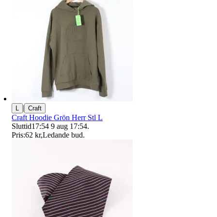
|
L
Craft
Craft Hoodie Grön Herr Stl L
Sluttid
17:54
9 aug 17:54
.
Pris:
62 kr
,
Ledande bud
.