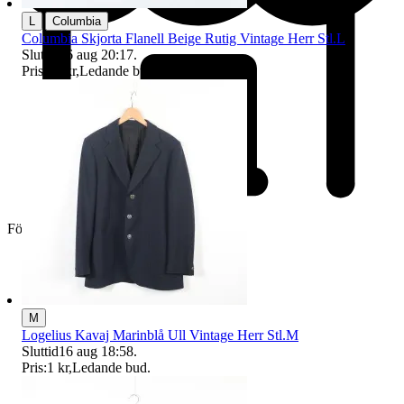
|
L
Columbia
Columbia Skjorta Flanell Beige Rutig Vintage Herr Stl.L
Sluttid
16 aug 20:17
.
Pris:
72 kr
,
Ledande bud
.
Företag
M
Logelius Kavaj Marinblå Ull Vintage Herr Stl.M
Sluttid
16 aug 18:58
.
Pris:
1 kr
,
Ledande bud
.