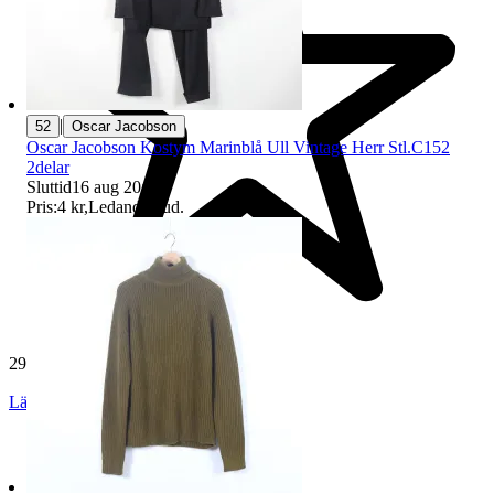
|
52
Oscar Jacobson
Oscar Jacobson Kostym Marinblå Ull Vintage Herr Stl.C152
2delar
Sluttid
16 aug 20:34
.
Pris:
4 kr
,
Ledande bud
.
29 188 omdömen
Läs omdömen
Följ