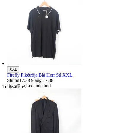
XXL
Firefly Pikétröja Blå Herr Stl XXL
Sluttid
17:38
9 aug 17:38
.
Pris:
20 kr
,
Ledande bud
.
Toppsäljare