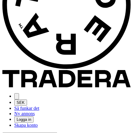
SEK
Så funkar det
Ny annons
Logga in
Skapa konto