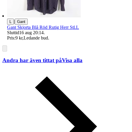
|
L
Gant
Gant Skjorta Blå Röd Rutig Herr Stl.L
Sluttid
16 aug 20:14
.
Pris:
9 kr
,
Ledande bud
.
Andra har även tittat på
Visa alla