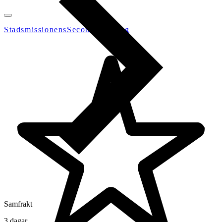
StadsmissionensSecondhandGbg
Samfrakt
3 dagar