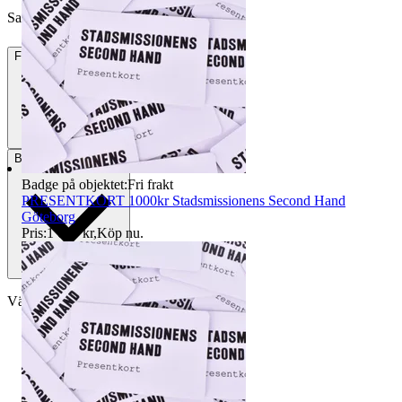
SatinDolly vann auktionen
Frakt
59 kr DSV
Betalning
Via Tradera
Badge på objektet:
Fri frakt
PRESENTKORT 1000kr Stadsmissionens Second Hand
Göteborg
Pris:
1 000 kr
,
Köp nu
.
Välj till köparskydd