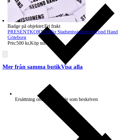
Badge på objektet:
Fri frakt
PRESENTKORT 500kr Stadsmissionens Second Hand
Göteborg
Pris:
500 kr
,
Köp nu
.
Mer från samma butik
Visa alla
Ersättning om varan inte är som beskriven