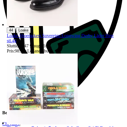
|
44
Loake
Loake Shoemakers Sovereign Longwing Derby Läder Herr
stl.44
Sluttid
16:47
9 aug 16:47
.
Pris:
985 kr
,
Ledande bud
.
Beskrivning
Chevalier
|