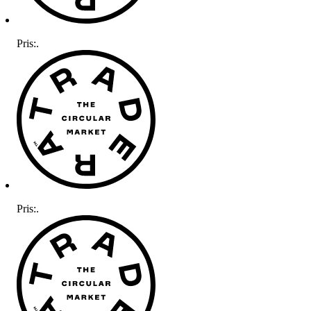
Pris:
.
Pris:
.