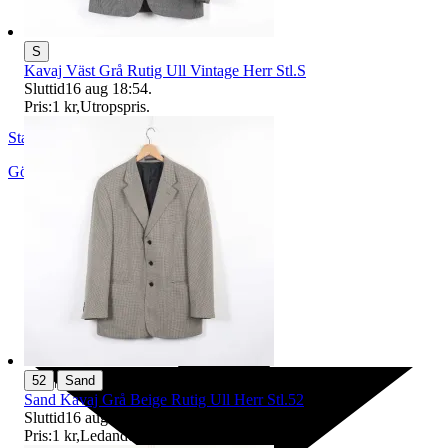
S
Kavaj Väst Grå Rutig Ull Vintage Herr Stl.S
Sluttid
16 aug 18:54
.
Pris:
1 kr
,
Utropspris
.
StadsmissionensSecondhandGbg
Göteborg
,
Sverige
|
52
Sand
Sand Kavaj Grå Beige Rutig Ull Herr Stl.52
Sluttid
16 aug 18:57
.
Pris:
1 kr
,
Ledande bud
.