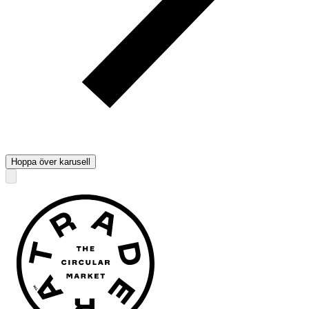
Hoppa över karusell