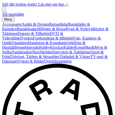
Sälj ditt fordon gratis! Läs mer om hur ->
Till innehållet
Meny
Accessoarer
Antikt & Design
Barnartiklar
Barnkläder &
Barnskor
Barnleksaker
Biljetter & Resor
Bygg & Verktyg
Böcker &
Tidningar
Datorer & Tillbehör
DVD &
Videofilmer
Fordon
Fordonsdelar & tillbehör
Foto, Kameror &
Optik
Frimärken
Handgjort & Konsthantverk
Hem &
Hushåll
Hemelektronik
Hobby
Klockor
Kläder
Konst
Musik
Mynt &
Sedlar
Samlarsaker
Skor
Skönhet
Smycken & Ädelstenar
Sport &
Fritid
Telefoni, Tablets & Wearables
Trädgård & Växter
TV-spel &
Datorspel
Vykort & Bilder
Övrigt
Inspiration