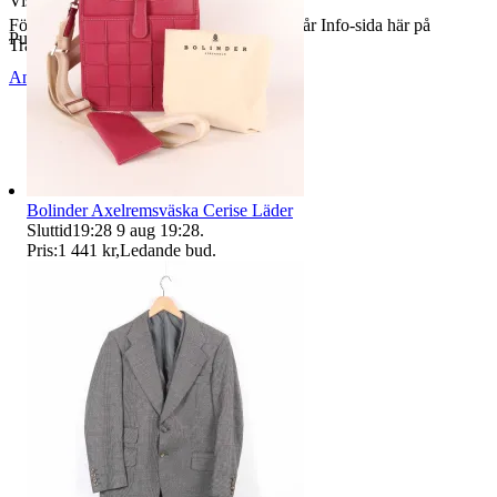
Visningar
464
För butiksinformation och köpvillkor, se vår Info-sida här på
Publicerad
3 maj 20:48
Tradera.
Anmäl
Sälj liknande
Bolinder Axelremsväska Cerise Läder
Sluttid
19:28
9 aug 19:28
.
Pris:
1 441 kr
,
Ledande bud
.