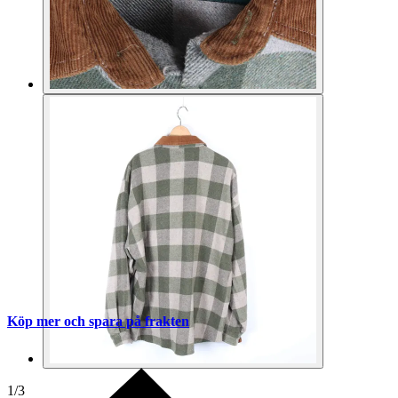
Köp mer och spara på frakten
1
/
3