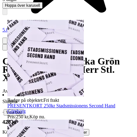
Hoppa över karusell
5.0
Chevalier Skjortjacka Grön
Rutig Vintage Ull Herr Stl.
XXL
Avslutad
17 maj 20:48
Badge på objektet:
Fri frakt
Slutpris
PRESENTKORT 250kr Stadsmissionens Second Hand
Göteborg
∙
Visa bud
Pris:
250 kr
,
Köp nu
.
420 kr
Köparskydd är valfritt hos företag.
Läs mer