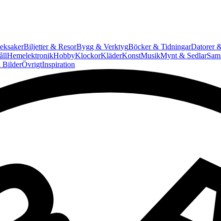
eksaker
Biljetter & Resor
Bygg & Verktyg
Böcker & Tidningar
Datorer &
ll
Hemelektronik
Hobby
Klockor
Kläder
Konst
Musik
Mynt & Sedlar
Saml
 Bilder
Övrigt
Inspiration