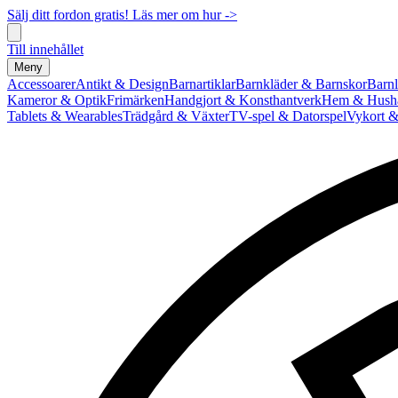
Sälj ditt fordon gratis! Läs mer om hur ->
Till innehållet
Meny
Accessoarer
Antikt & Design
Barnartiklar
Barnkläder & Barnskor
Barnl
Kameror & Optik
Frimärken
Handgjort & Konsthantverk
Hem & Hushå
Tablets & Wearables
Trädgård & Växter
TV-spel & Datorspel
Vykort &