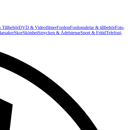
 Tillbehör
DVD & Videofilmer
Fordon
Fordonsdelar & tillbehör
Foto,
arsaker
Skor
Skönhet
Smycken & Ädelstenar
Sport & Fritid
Telefoni,