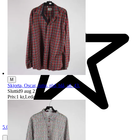
M
Skjorta, Oscar, rutig, röd, blå, stl. 43.
Sluttid
9 aug 21:58
.
Pris:
1 kr
,
Ledande bud
.
5.0