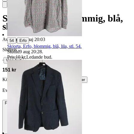
Skjorta, Oscar, blommig, blå,
slim, stl. 43.
Avslutad
17 maj 20:03
|
54
Erfo
Skjorta, Erfo, blommig, blå, lila, stl. 54.
Slutpris
Sluttid
9 aug 20:28
.
Pris:
10 kr
,
Ledande bud
.
∙
Visa bud
151 kr
Köparskydd är valfritt hos företag.
Läs mer
Evjol vann auktionen
Frakt
85 kr DSV