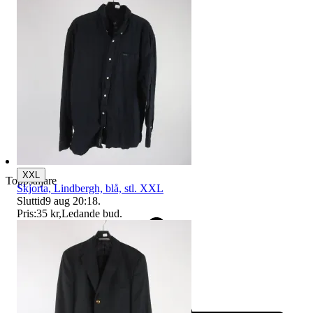
XXL
Toppsäljare
Skjorta, Lindbergh, blå, stl. XXL
Sluttid
9 aug 20:18
.
Pris:
35 kr
,
Ledande bud
.