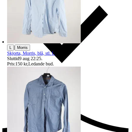
|
L
Morris
Skjorta, Morris, blå, stl. L
Sluttid
9 aug 22:25
.
Pris:
150 kr
,
Ledande bud
.
Ersättning om du inte får din vara