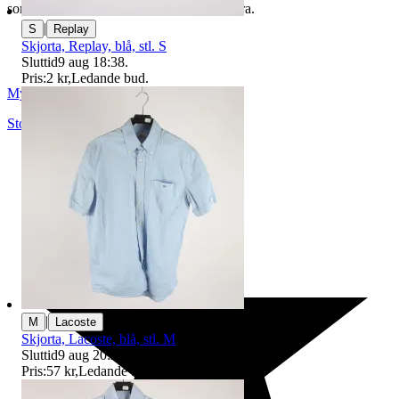
som du hittar på vår infosida här på Tradera.
|
S
Replay
Skjorta, Replay, blå, stl. S
Sluttid
9 aug 18:38
.
Pris:
2 kr
,
Ledande bud
.
Myrorna
Stockholm
,
Sverige
|
M
Lacoste
Skjorta, Lacoste, blå, stl. M
Sluttid
9 aug 20:25
.
Pris:
57 kr
,
Ledande bud
.