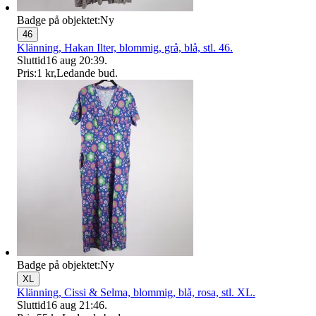
Badge på objektet:
Ny
46
Klänning, Hakan Ilter, blommig, grå, blå, stl. 46.
Sluttid
16 aug 20:39
.
Pris:
1 kr
,
Ledande bud
.
Badge på objektet:
Ny
XL
Klänning, Cissi & Selma, blommig, blå, rosa, stl. XL.
Sluttid
16 aug 21:46
.