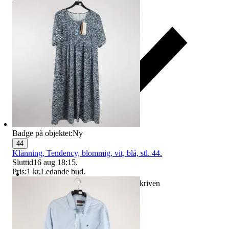
Badge på objektet:
Ny
44
Klänning, Tendency, blommig, vit, blå, stl. 44.
Sluttid
16 aug 18:15
.
Pris:
1 kr
,
Ledande bud
.
Ersättning om varan inte är som beskriven