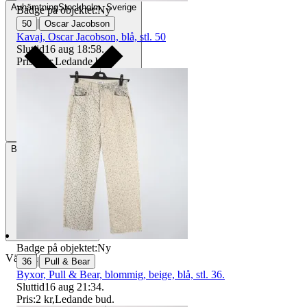
Avhämtning
Stockholm, Sverige
Badge på objektet:
Ny
|
50
Oscar Jacobson
Kavaj, Oscar Jacobson, blå, stl. 50
Sluttid
16 aug 18:58
.
Pris:
1 kr
,
Ledande bud
.
Betalning
Via Tradera
Badge på objektet:
Ny
Välj till köparskydd
|
36
Pull & Bear
Byxor, Pull & Bear, blommig, beige, blå, stl. 36.
Sluttid
16 aug 21:34
.
Pris:
2 kr
,
Ledande bud
.