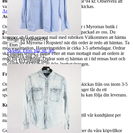
Publicerad
8 maj 20:03
som avslutas samma dag. Samfraktspriset är 94 kr. Observera att
varor märkta endast avhämtning inte kan skickas.
Anmäl
Sälj liknande
Avhämtning
Om du väljer avhämtning hämtas din order i Myrornas butik i
Ropsten, Kolargatan 2 efter den har blivit packad av oss. Du
kommer att få ett separat mail med rubriken Välkommen att hämta
Badge på objektet:
Ny
din order på Myrorna i Ropsten! när din order är redo att hämtas. Ta
Eton
med legitimation. Hanteringstiden är cirka 3-5 arbetsdagar. Ordrar
Skjorta, Eton, blå, stl. 40.
ska hämtas senast 7 dagar efter att man mottagit mail att ordern är
Sluttid
16 aug 20:33
.
redo för avhämtning. Ordrar som ej hämtas ut i tid rensas bort och
Pris:
1 kr
,
Ledande bud
.
en avgift på 84 kr dras av från återbetalningen.
Frakt
Om du har valt frakt kommer din vara att skickas från oss inom 3-5
arbetsdagar. När din vara har lämnat vårt lager får du ett
spårningsnummer av DSV inom kort där du kan följa din leverans.
Kundservice
Har du frågor eller funderingar hör av dig till vår kundtjänst per
mail:
webbshop@myrorna.se
.
Genom att buda på våra annonser godkänner du våra köpvillkor