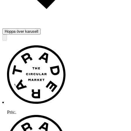
Hoppa över karusell
Pris:
.