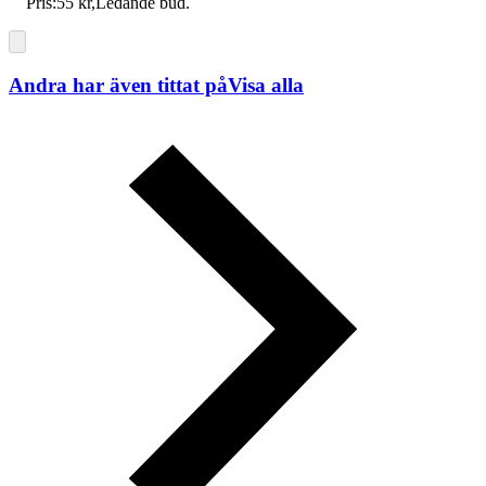
Pris:
55 kr
,
Ledande bud
.
Andra har även tittat på
Visa alla