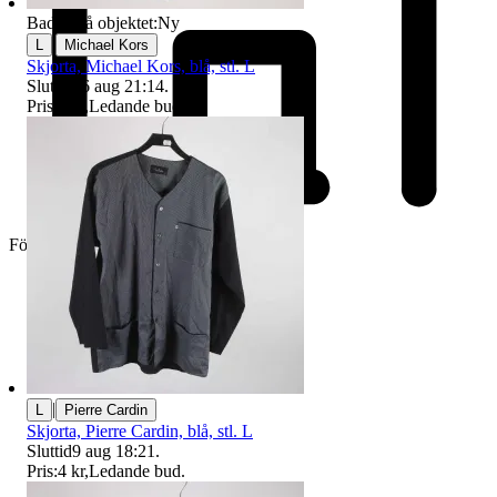
Badge på objektet:
Ny
|
L
Michael Kors
Skjorta, Michael Kors, blå, stl. L
Sluttid
16 aug 21:14
.
Pris:
1 kr
,
Ledande bud
.
Företag
|
L
Pierre Cardin
Skjorta, Pierre Cardin, blå, stl. L
Sluttid
9 aug 18:21
.
Pris:
4 kr
,
Ledande bud
.