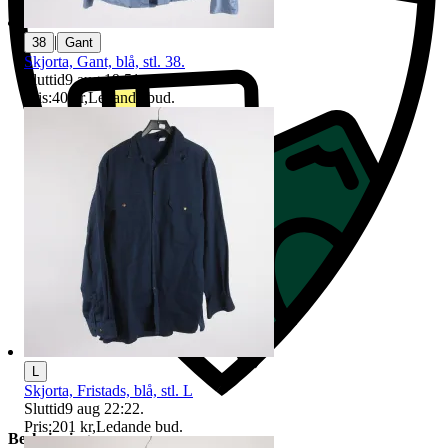
|
38
Gant
Skjorta, Gant, blå, stl. 38.
Sluttid
9 aug 19:51
.
Pris:
40 kr
,
Ledande bud
.
L
Skjorta, Fristads, blå, stl. L
Sluttid
9 aug 22:22
.
Pris:
201 kr
,
Ledande bud
.
Beskrivning