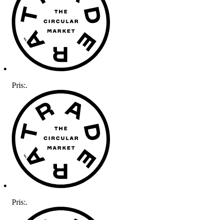
Pris:
.
Pris:
.