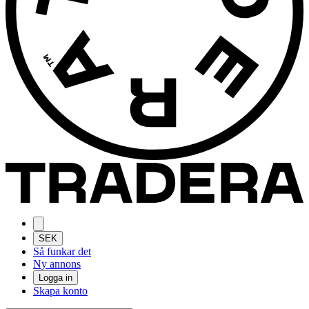
SEK
Så funkar det
Ny annons
Logga in
Skapa konto