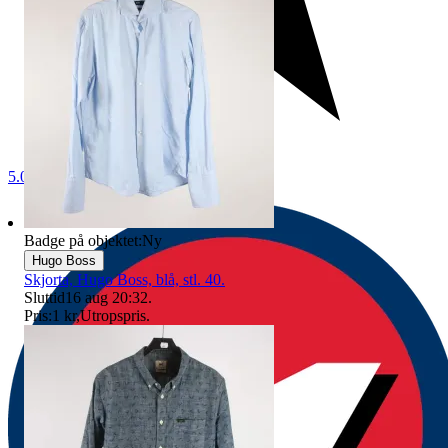
5.0
Badge på objektet:
Ny
Hugo Boss
Skjorta, Hugo Boss, blå, stl. 40.
Sluttid
16 aug 20:32
.
Pris:
1 kr
,
Utropspris
.