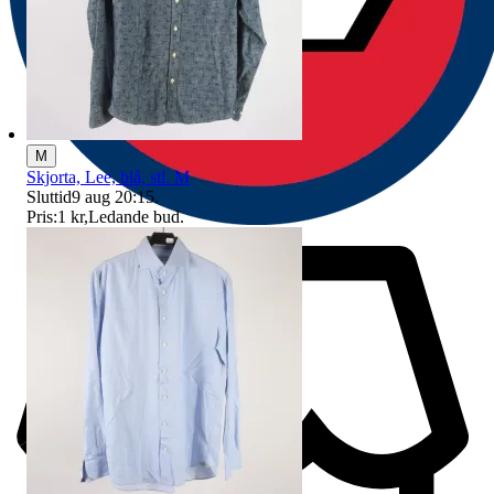
M
Skjorta, Lee, blå, stl. M
Sluttid
9 aug 20:15
.
Pris:
1 kr
,
Ledande bud
.