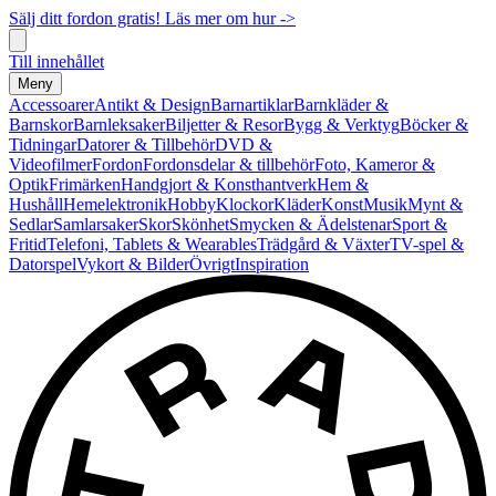
Sälj ditt fordon gratis! Läs mer om hur ->
Till innehållet
Meny
Accessoarer
Antikt & Design
Barnartiklar
Barnkläder &
Barnskor
Barnleksaker
Biljetter & Resor
Bygg & Verktyg
Böcker &
Tidningar
Datorer & Tillbehör
DVD &
Videofilmer
Fordon
Fordonsdelar & tillbehör
Foto, Kameror &
Optik
Frimärken
Handgjort & Konsthantverk
Hem &
Hushåll
Hemelektronik
Hobby
Klockor
Kläder
Konst
Musik
Mynt &
Sedlar
Samlarsaker
Skor
Skönhet
Smycken & Ädelstenar
Sport &
Fritid
Telefoni, Tablets & Wearables
Trädgård & Växter
TV-spel &
Datorspel
Vykort & Bilder
Övrigt
Inspiration