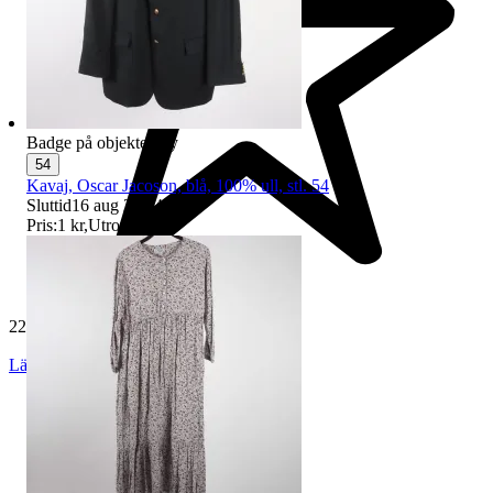
Badge på objektet:
Ny
54
Kavaj, Oscar Jacoson, blå, 100% ull, stl. 54
Sluttid
16 aug 21:54
.
Pris:
1 kr
,
Utropspris
.
229 557 omdömen
Läs omdömen
Följ