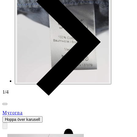
1
/
4
Myrorna
Hoppa över karusell