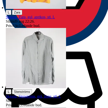
|
L
Zara
Skjorta, Zara, gul, aprikos, stl. L
Sluttid
9 aug 22:26
.
Pris:
6 kr
,
Ledande bud
.
|
L
Stenströms
Skjorta, Stenströms, grå, linne, stl. L
Sluttid
9 aug 20:13
.
Pris:
25 kr
,
Ledande bud
.