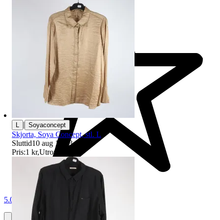
|
L
Soyaconcept
Skjorta, Soya Concept, stl. L
Sluttid
10 aug 18:33
.
Pris:
1 kr
,
Utropspris
.
5.0