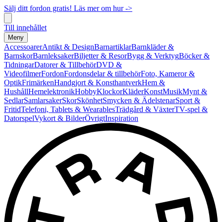
Sälj ditt fordon gratis! Läs mer om hur ->
Till innehållet
Meny
Accessoarer
Antikt & Design
Barnartiklar
Barnkläder &
Barnskor
Barnleksaker
Biljetter & Resor
Bygg & Verktyg
Böcker &
Tidningar
Datorer & Tillbehör
DVD &
Videofilmer
Fordon
Fordonsdelar & tillbehör
Foto, Kameror &
Optik
Frimärken
Handgjort & Konsthantverk
Hem &
Hushåll
Hemelektronik
Hobby
Klockor
Kläder
Konst
Musik
Mynt &
Sedlar
Samlarsaker
Skor
Skönhet
Smycken & Ädelstenar
Sport &
Fritid
Telefoni, Tablets & Wearables
Trädgård & Växter
TV-spel &
Datorspel
Vykort & Bilder
Övrigt
Inspiration