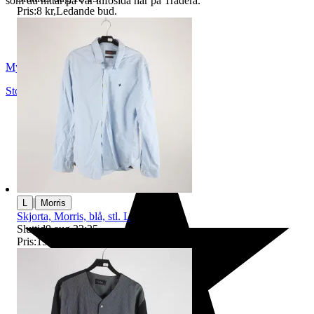
som du hittar på vår infosida här på Tradera.
Pris:
8 kr
,
Ledande bud
.
Myrorna
Stockholm
,
Sverige
|
L
Morris
Skjorta, Morris, blå, stl. L
Sluttid
9 aug 22:25
.
Pris:
150 kr
,
Ledande bud
.