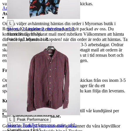
varor märkta endast avhämtning inte kan skickas.
Anmäl
Sälj liknande
Avhämtning
L
Om du väljer avhämtning hämtas din order i Myrornas butik i
Skjorta, J.Lindeberg, mönstrad, stl. L
Ropsten, Kolargatan 2 efter den har blivit packad av oss. Du
Sluttid
9 aug 18:34
.
kommer att få ett separat mail med rubriken Välkommen att hämta
Pris:
1 kr
,
Ledande bud
.
din order på Myrorna i Ropsten! när din order är redo att hämtas. Ta
med legitimation. Hanteringstiden är cirka 3-5 arbetsdagar. Ordrar
ska hämtas senast 7 dagar efter att man mottagit mail att ordern är
redo för avhämtning. Ordrar som ej hämtas ut i tid rensas bort och
en avgift på 84 kr dras av från återbetalningen.
Frakt
Om du har valt frakt kommer din vara att skickas från oss inom 3-5
arbetsdagar. När din vara har lämnat vårt lager får du ett
spårningsnummer av DSV inom kort där du kan följa din leverans.
Kundservice
Har du frågor eller funderingar hör av dig till vår kundtjänst per
mail:
webbshop@myrorna.se
.
|
L
Peak Performance
Skjorta, PeakPerformance, rutig, stl L
Genom att buda på våra annonser godkänner du våra köpvillkor
Sluttid
9 aug 18:15
.