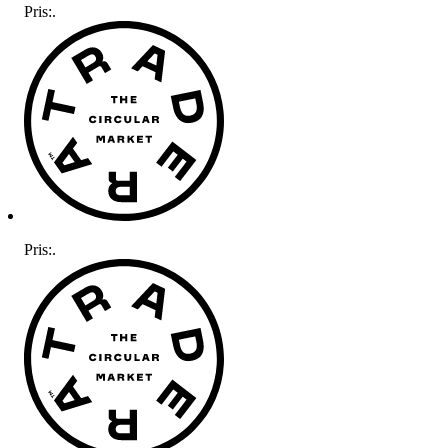
Pris:
.
Pris:
.