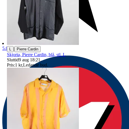
5.0
|
L
Pierre Cardin
Skjorta, Pierre Cardin, blå, stl. L
Sluttid
9 aug 18:21
.
Pris:
1 kr
,
Ledande bud
.