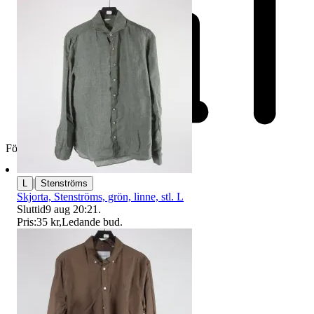
Företag
|
L
Stenströms
Skjorta, Stenströms, grön, linne, stl. L
Sluttid
9 aug 20:21
.
Pris:
35 kr
,
Ledande bud
.