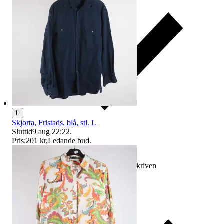
L
Skjorta, Fristads, blå, stl. L
Sluttid
9 aug 22:22
.
Pris:
201 kr
,
Ledande bud
.
Ersättning om varan inte är som beskriven