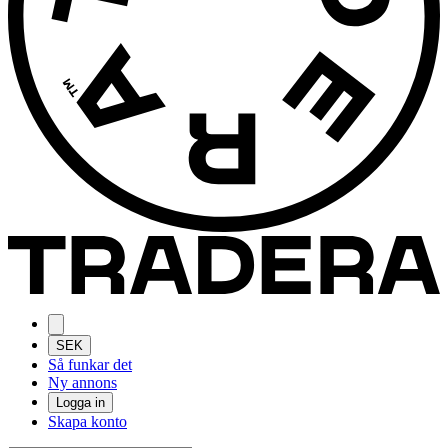
SEK
Så funkar det
Ny annons
Logga in
Skapa konto