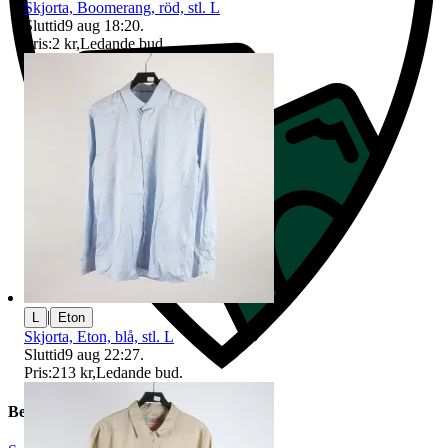
Skjorta, Boomerang, röd, stl. L
Sluttid
9 aug 18:20
.
Pris:
2 kr
,
Ledande bud
.
|
L
Eton
Skjorta, Eton, blå, stl. L
Sluttid
9 aug 22:27
.
Pris:
213 kr
,
Ledande bud
.
Beskrivning