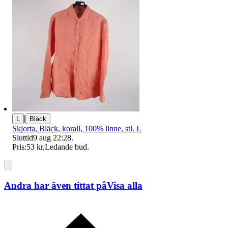
|
L
Bläck
Skjorta, Bläck, korall, 100% linne, stl. L
Sluttid
9 aug 22:28
.
Pris:
53 kr
,
Ledande bud
.
Andra har även tittat på
Visa alla