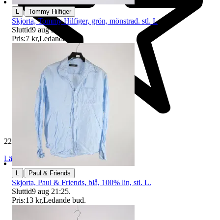
|
L
Tommy Hilfiger
Skjorta, Tommy Hilfiger, grön, mönstrad. stl. L
Sluttid
9 aug 20:33
.
Pris:
7 kr
,
Ledande bud
.
229 431 omdömen
Läs omdömen
Följ
|
L
Paul & Friends
Skjorta, Paul & Friends, blå, 100% lin, stl. L.
Sluttid
9 aug 21:25
.
Pris:
13 kr
,
Ledande bud
.