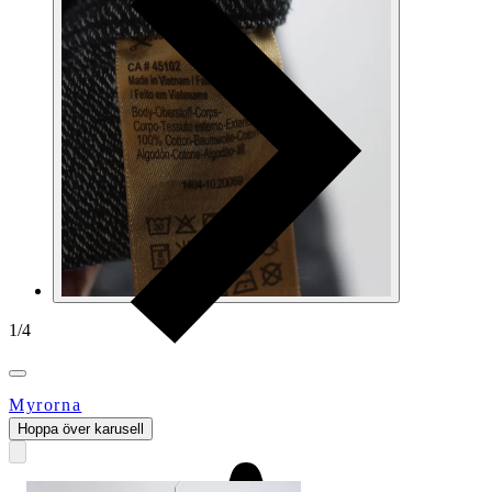
1
/
4
Myrorna
Hoppa över karusell