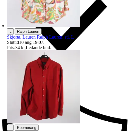
|
L
Ralph Lauren
Skjorta, Lauren Ralph Lauren, stl. L
Sluttid
10 aug 19:07
.
Pris:
34 kr
,
Ledande bud
.
Ersättning om du inte får din vara
|
L
Boomerang