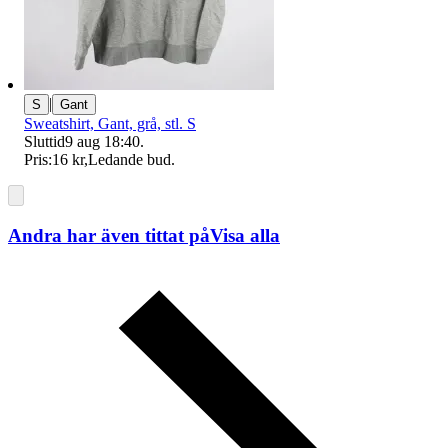
|
S
Gant
Sweatshirt, Gant, grå, stl. S
Sluttid
9 aug 18:40
.
Pris:
16 kr
,
Ledande bud
.
Andra har även tittat på
Visa alla