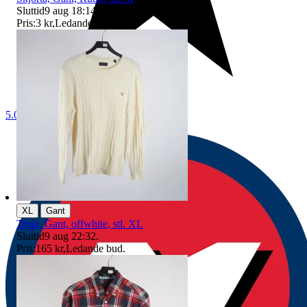
Sluttid
9 aug 18:14
.
Pris:
3 kr
,
Ledande bud
.
5.0
|
XL
Gant
Tröja, Gant, offwhite, stl. XL
Sluttid
9 aug 22:32
.
Pris:
165 kr
,
Ledande bud
.