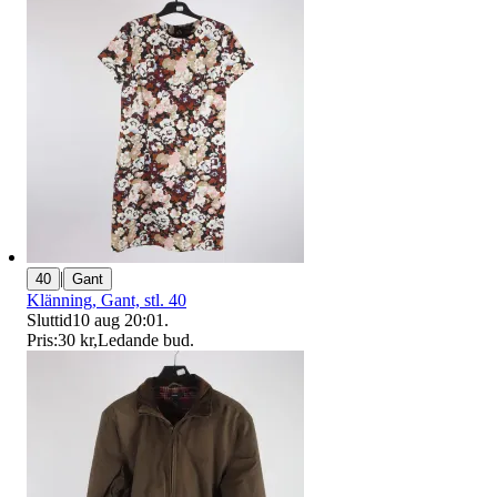
|
40
Gant
Klänning, Gant, stl. 40
Sluttid
10 aug 20:01
.
Pris:
30 kr
,
Ledande bud
.