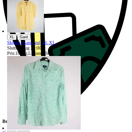
|
XL
Gant
Skjorta, Gant, gul, stl. XL.
Sluttid
9 aug 22:00
.
Pris:
103 kr
,
Ledande bud
.
Beskrivning