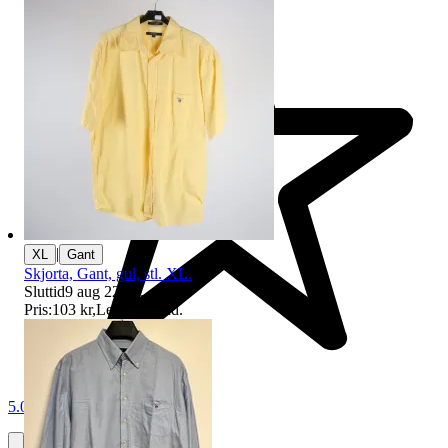
|
XL
Gant
Skjorta, Gant, gul, stl. XL.
Sluttid
9 aug 22:00
.
Pris:
103 kr
,
Ledande bud
.
5.0