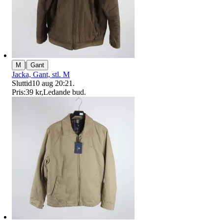
|
M
Gant
Jacka, Gant, stl. M
Sluttid
10 aug 20:21
.
Pris:
39 kr
,
Ledande bud
.