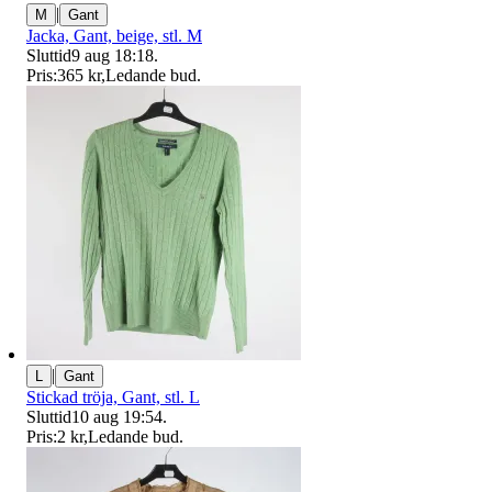
|
M
Gant
Jacka, Gant, beige, stl. M
Sluttid
9 aug 18:18
.
Pris:
365 kr
,
Ledande bud
.
|
L
Gant
Stickad tröja, Gant, stl. L
Sluttid
10 aug 19:54
.
Pris:
2 kr
,
Ledande bud
.