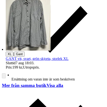
|
XL
Gant
GANT vit, svart, grön skjorta, storlek XL
Sluttid
7 aug 18:03
.
Pris:
199 kr
,
Utropspris
.
Ersättning om varan inte är som beskriven
Mer från samma butik
Visa alla