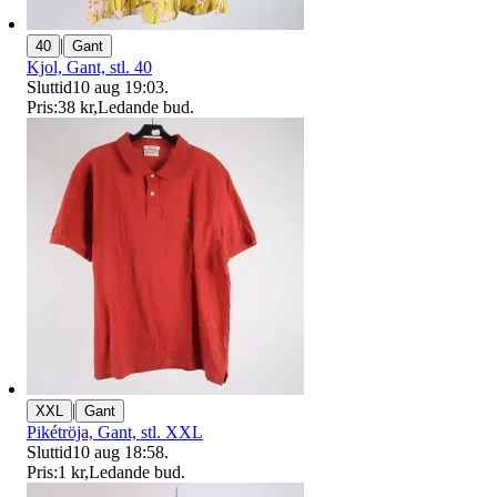
|
40
Gant
Kjol, Gant, stl. 40
Sluttid
10 aug 19:03
.
Pris:
38 kr
,
Ledande bud
.
|
XXL
Gant
Pikétröja, Gant, stl. XXL
Sluttid
10 aug 18:58
.
Pris:
1 kr
,
Ledande bud
.