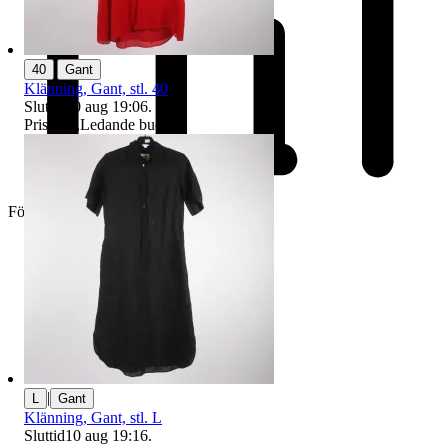
|
40
Gant
Klänning, Gant, stl. 40
Sluttid
10 aug 19:06
.
Pris:
1 kr
,
Ledande bud
.
Företag
|
L
Gant
Klänning, Gant, stl. L
Sluttid
10 aug 19:16
.