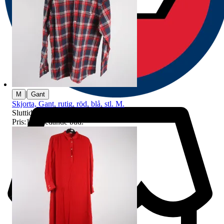
|
M
Gant
Skjorta, Gant, rutig, röd, blå, stl. M.
Sluttid
9 aug 21:23
.
Pris:
1 kr
,
Ledande bud
.