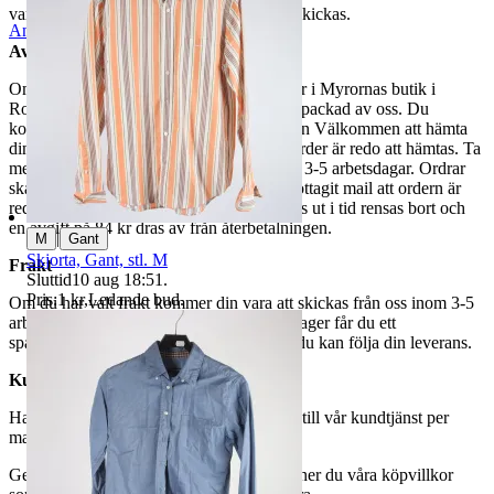
varor märkta endast avhämtning inte kan skickas.
Anmäl
Sälj liknande
Avhämtning
Om du väljer avhämtning hämtas din order i Myrornas butik i
Ropsten, Kolargatan 2 efter den har blivit packad av oss. Du
kommer att få ett separat mail med rubriken Välkommen att hämta
din order på Myrorna i Ropsten! när din order är redo att hämtas. Ta
med legitimation. Hanteringstiden är cirka 3-5 arbetsdagar. Ordrar
ska hämtas senast 7 dagar efter att man mottagit mail att ordern är
redo för avhämtning. Ordrar som ej hämtas ut i tid rensas bort och
en avgift på 84 kr dras av från återbetalningen.
|
M
Gant
Skjorta, Gant, stl. M
Frakt
Sluttid
10 aug 18:51
.
Pris:
1 kr
,
Ledande bud
.
Om du har valt frakt kommer din vara att skickas från oss inom 3-5
arbetsdagar. När din vara har lämnat vårt lager får du ett
spårningsnummer av DSV inom kort där du kan följa din leverans.
Kundservice
Har du frågor eller funderingar hör av dig till vår kundtjänst per
mail:
webbshop@myrorna.se
.
Genom att buda på våra annonser godkänner du våra köpvillkor