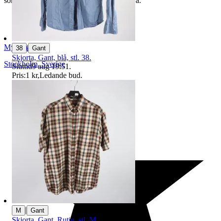
som du hittar på vår infosida här på Tradera.
Myrorna
|
38
Gant
Skjorta, Gant, blå, stl. 38.
Stockholm
,
Sverige
Sluttid
9 aug 19:51
.
Pris:
1 kr
,
Ledande bud
.
|
M
Gant
Skjorta, Gant, Rutig, stl. M