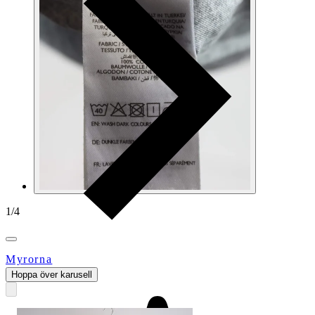
1
/
4
Myrorna
Hoppa över karusell