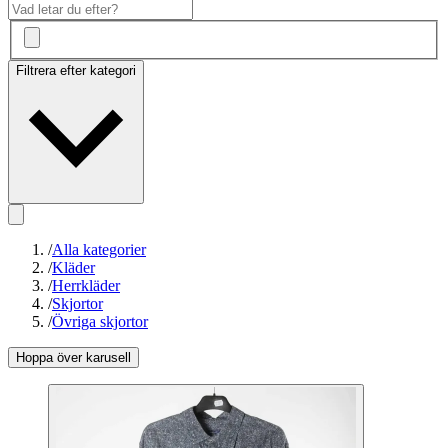
Filtrera efter kategori
/
Alla kategorier
/
Kläder
/
Herrkläder
/
Skjortor
/
Övriga skjortor
Hoppa över karusell