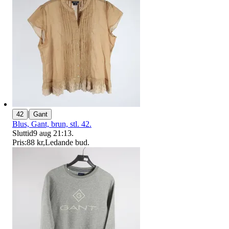
|
42
Gant
Blus, Gant, brun, stl. 42.
Sluttid
9 aug 21:13
.
Pris:
88 kr
,
Ledande bud
.