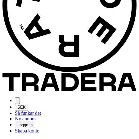
SEK
Så funkar det
Ny annons
Logga in
Skapa konto