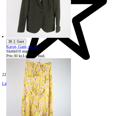
|
38
Gant
Kavaj, Gant, stl. 38
Sluttid
10 aug 18:41
.
Pris:
30 kr
,
Ledande bud
.
229 348 omdömen
Läs omdömen
Följ