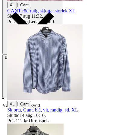
|
XL
Gant
GANT röd rutig skjorta, storlek XL
Sluttid
7 aug 11:32
.
Pris:
160 kr
,
Ledande bud
.
Betalning
Via Tradera
|
XL
Gant
Välj till köparskydd
Skjorta, Gant, blå, vit, randig, stl. XL
Sluttid
14 aug 16:10
.
Pris:
112 kr
,
Utropspris
.