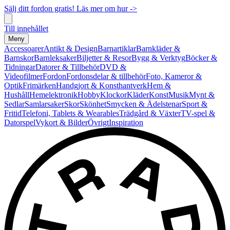
Sälj ditt fordon gratis! Läs mer om hur ->
Till innehållet
Meny
Accessoarer
Antikt & Design
Barnartiklar
Barnkläder &
Barnskor
Barnleksaker
Biljetter & Resor
Bygg & Verktyg
Böcker &
Tidningar
Datorer & Tillbehör
DVD &
Videofilmer
Fordon
Fordonsdelar & tillbehör
Foto, Kameror &
Optik
Frimärken
Handgjort & Konsthantverk
Hem &
Hushåll
Hemelektronik
Hobby
Klockor
Kläder
Konst
Musik
Mynt &
Sedlar
Samlarsaker
Skor
Skönhet
Smycken & Ädelstenar
Sport &
Fritid
Telefoni, Tablets & Wearables
Trädgård & Växter
TV-spel &
Datorspel
Vykort & Bilder
Övrigt
Inspiration