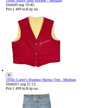
1990s Stüssy Baja Hoodie - Medium
Sluttid
9 aug 19:40
.
Pris:
1 499 kr
,
Köp nu
.
M
1950s Carter's Hunting Sherpa Vest - Medium
Sluttid
11 aug 21:12
.
Pris:
1 499 kr
,
Köp nu
.