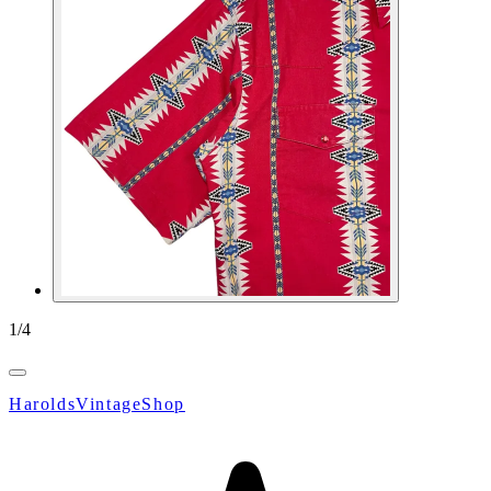
1
/
4
HaroldsVintageShop