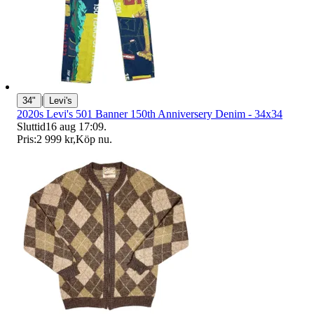
|
34"
Levi's
2020s Levi's 501 Banner 150th Anniversery Denim - 34x34
Sluttid
16 aug 17:09
.
Pris:
2 999 kr
,
Köp nu
.