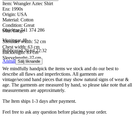
Item: Wrangler Aztec Shirt
Era: 1990s
Origin: USA
Material: Cotton
Condition: Great
Objektnr
741 374 286
Size: Large
Visningar
48
Shoulder width: 52 cm
Chest width: 63 cm
Publicerad
20 jul 22:32
Backlength: 85 cm
Sleevelenght: 27 cm
Anmäl
Sälj liknande
We mindfully handpick the items we stock and do our best to
describe all flaws and imperfections. All garments are
vintage/second hand pieces that may show natural signs of wear &
age. The garments are measured by hand, so please take note that all
measurements are approximately.
The Item ships 1-3 days after payment.
Feel free to ask any question before placing your order.