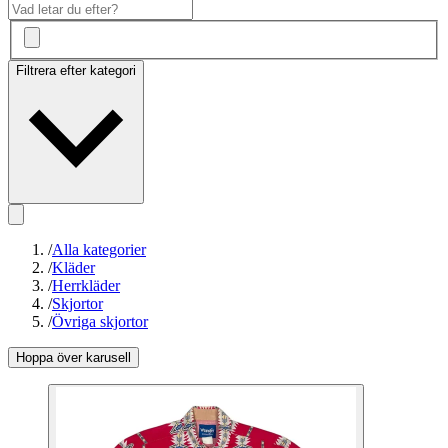
Filtrera efter kategori
/
Alla kategorier
/
Kläder
/
Herrkläder
/
Skjortor
/
Övriga skjortor
Hoppa över karusell