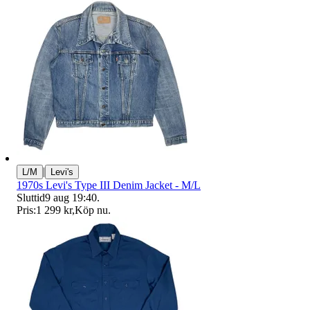
|
L/M
Levi's
1970s Levi's Type III Denim Jacket - M/L
Sluttid
9 aug 19:40
.
Pris:
1 299 kr
,
Köp nu
.