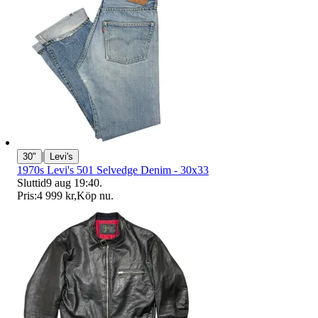
|
30"
Levi's
1970s Levi's 501 Selvedge Denim - 30x33
Sluttid
9 aug 19:40
.
Pris:
4 999 kr
,
Köp nu
.