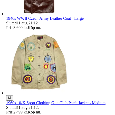
1940s WWII Czech Army Leather Coat - Large
Sluttid
11 aug 21:12
.
Pris:
3 600 kr
,
Köp nu
.
M
1960s 10-X Sport Clothing Gun Club Patch Jacket - Medium
Sluttid
11 aug 21:12
.
Pris:
2 499 kr
,
Köp nu
.