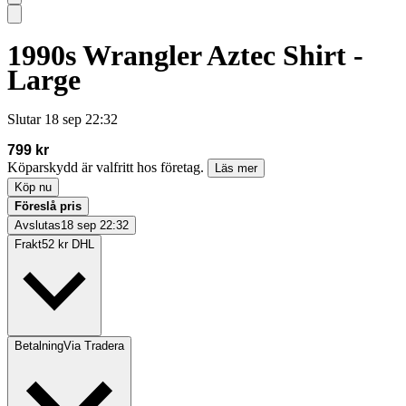
1990s Wrangler Aztec Shirt -
Large
Slutar
18 sep 22:32
799 kr
Köparskydd är valfritt hos företag.
Läs mer
Köp nu
Föreslå pris
Avslutas
18 sep 22:32
Frakt
52 kr DHL
Betalning
Via Tradera