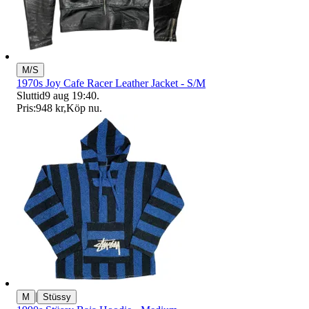
M/S
1970s Joy Cafe Racer Leather Jacket - S/M
Sluttid
9 aug 19:40
.
Pris:
948 kr
,
Köp nu
.
|
M
Stüssy