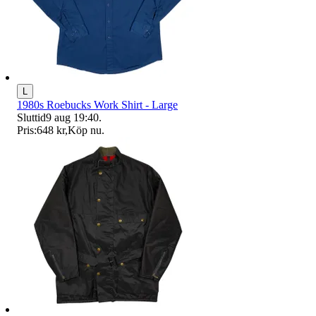
L
1980s Roebucks Work Shirt - Large
Sluttid
9 aug 19:40
.
Pris:
648 kr
,
Köp nu
.