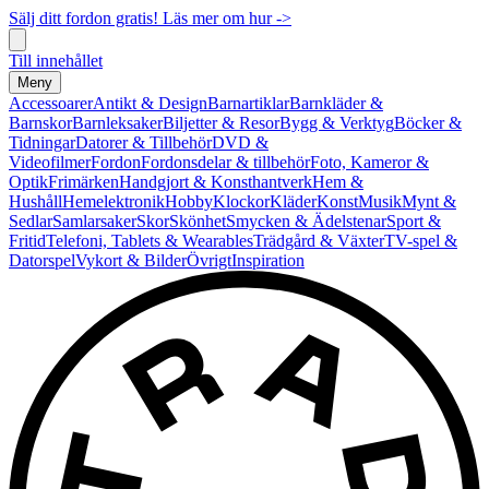
Sälj ditt fordon gratis! Läs mer om hur ->
Till innehållet
Meny
Accessoarer
Antikt & Design
Barnartiklar
Barnkläder &
Barnskor
Barnleksaker
Biljetter & Resor
Bygg & Verktyg
Böcker &
Tidningar
Datorer & Tillbehör
DVD &
Videofilmer
Fordon
Fordonsdelar & tillbehör
Foto, Kameror &
Optik
Frimärken
Handgjort & Konsthantverk
Hem &
Hushåll
Hemelektronik
Hobby
Klockor
Kläder
Konst
Musik
Mynt &
Sedlar
Samlarsaker
Skor
Skönhet
Smycken & Ädelstenar
Sport &
Fritid
Telefoni, Tablets & Wearables
Trädgård & Växter
TV-spel &
Datorspel
Vykort & Bilder
Övrigt
Inspiration