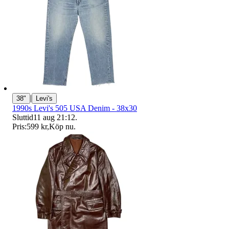
|
38"
Levi's
1990s Levi's 505 USA Denim - 38x30
Sluttid
11 aug 21:12
.
Pris:
599 kr
,
Köp nu
.