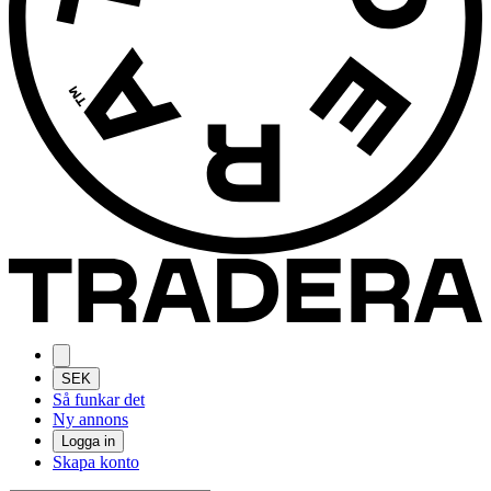
SEK
Så funkar det
Ny annons
Logga in
Skapa konto