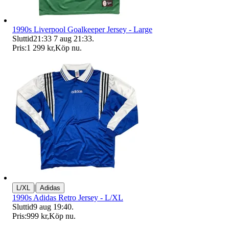
1990s Liverpool Goalkeeper Jersey - Large
Sluttid
21:33
7 aug 21:33
.
Pris:
1 299 kr
,
Köp nu
.
|
L/XL
Adidas
1990s Adidas Retro Jersey - L/XL
Sluttid
9 aug 19:40
.
Pris:
999 kr
,
Köp nu
.