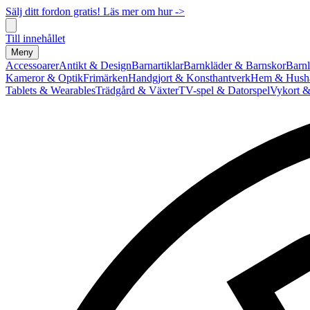
Sälj ditt fordon gratis! Läs mer om hur ->
Till innehållet
Meny
Accessoarer
Antikt & Design
Barnartiklar
Barnkläder & Barnskor
Barnl
Kameror & Optik
Frimärken
Handgjort & Konsthantverk
Hem & Hushå
Tablets & Wearables
Trädgård & Växter
TV-spel & Datorspel
Vykort &