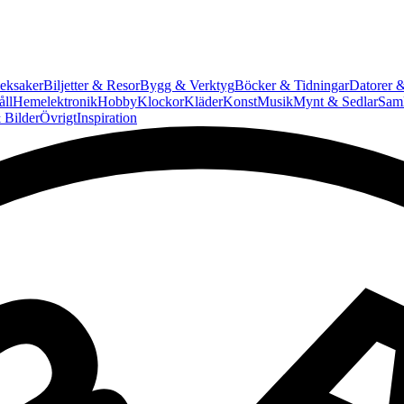
eksaker
Biljetter & Resor
Bygg & Verktyg
Böcker & Tidningar
Datorer &
ll
Hemelektronik
Hobby
Klockor
Kläder
Konst
Musik
Mynt & Sedlar
Saml
 Bilder
Övrigt
Inspiration