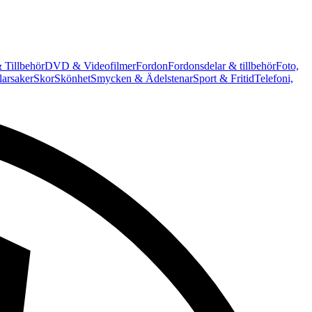
 Tillbehör
DVD & Videofilmer
Fordon
Fordonsdelar & tillbehör
Foto,
arsaker
Skor
Skönhet
Smycken & Ädelstenar
Sport & Fritid
Telefoni,