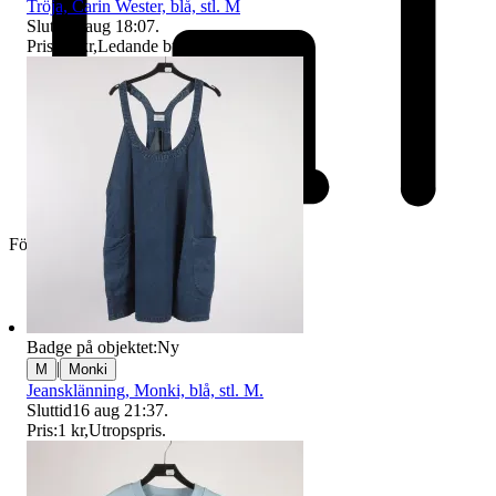
Tröja, Carin Wester, blå, stl. M
Sluttid
9 aug 18:07
.
Pris:
59 kr
,
Ledande bud
.
Företag
Badge på objektet:
Ny
|
M
Monki
Jeansklänning, Monki, blå, stl. M.
Sluttid
16 aug 21:37
.
Pris:
1 kr
,
Utropspris
.