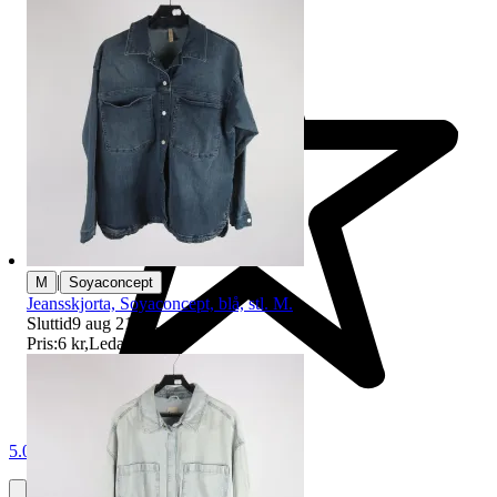
|
M
Soyaconcept
Jeansskjorta, Soyaconcept, blå, stl. M.
Sluttid
9 aug 21:30
.
Pris:
6 kr
,
Ledande bud
.
5.0