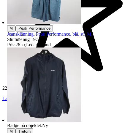
|
M
Peak Performance
Jeansklänning, Peak Performance, blå, stl. M.
Sluttid
9 aug 19:59
.
Pris:
26 kr
,
Ledande bud
.
229 559 omdömen
Läs omdömen
Följ
Badge på objektet:
Ny
|
M
Tretorn