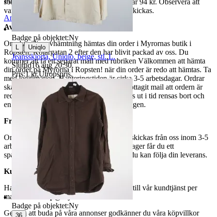
Publicerad
29 maj 21:58
som avslutas samma dag. Samfraktspriset är 94 kr. Observera att
varor märkta endast avhämtning inte kan skickas.
Anmäl
Sälj liknande
Avhämtning
Badge på objektet:
Ny
Om du väljer avhämtning hämtas din order i Myrornas butik i
|
L
Uniqlo
Ropsten, Kolargatan 2 efter den har blivit packad av oss. Du
Jeansskjorta, Uniqlo, beige, stl. L.
kommer att få ett separat mail med rubriken Välkommen att hämta
Sluttid
16 aug 20:30
.
din order på Myrorna i Ropsten! när din order är redo att hämtas. Ta
Pris:
1 kr
,
Utropspris
.
med legitimation. Hanteringstiden är cirka 3-5 arbetsdagar. Ordrar
ska hämtas senast 7 dagar efter att man mottagit mail att ordern är
redo för avhämtning. Ordrar som ej hämtas ut i tid rensas bort och
en avgift på 84 kr dras av från återbetalningen.
Frakt
Om du har valt frakt kommer din vara att skickas från oss inom 3-5
arbetsdagar. När din vara har lämnat vårt lager får du ett
spårningsnummer av DSV inom kort där du kan följa din leverans.
Kundservice
Har du frågor eller funderingar hör av dig till vår kundtjänst per
mail:
webbshop@myrorna.se
.
Badge på objektet:
Ny
Genom att buda på våra annonser godkänner du våra köpvillkor
36