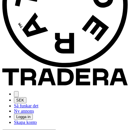
SEK
Så funkar det
Ny annons
Logga in
Skapa konto