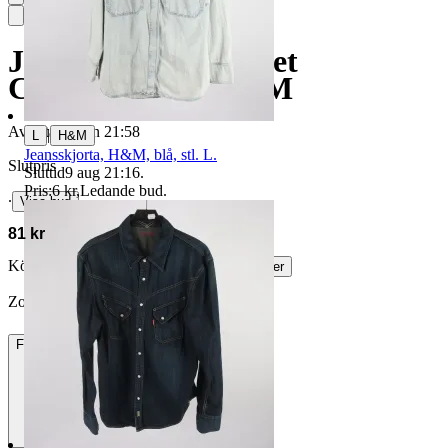
Jeansskjorta, Emmet
Company, blå, stl. M
Avslutad
7 jun 21:58
|
L
H&M
Jeansskjorta, H&M, blå, stl. L.
Slutpris
Sluttid
9 aug 21:16
.
Pris:
6 kr
,
Ledande bud
.
∙
Visa bud
81 kr
Köparskydd är valfritt hos företag.
Läs mer
ZoSolised vann auktionen
Frakt
84 kr DSV