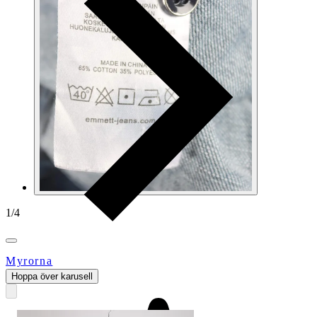
1
/
4
Myrorna
Hoppa över karusell