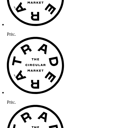
Pris:
.
Pris:
.