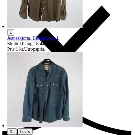
L
Jeansskjorta, Blugiall, stl. L
Sluttid
10 aug 18:44
.
Pris:
1 kr
,
Utropspris
.
Ersättning om du inte får din vara
|
XL
Levi's