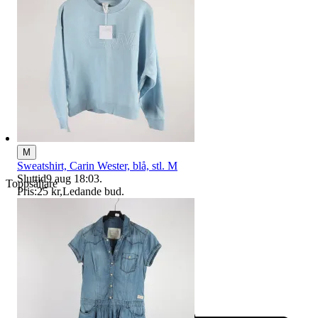
M
Sweatshirt, Carin Wester, blå, stl. M
Sluttid
9 aug 18:03
.
Toppsäljare
Pris:
25 kr
,
Ledande bud
.