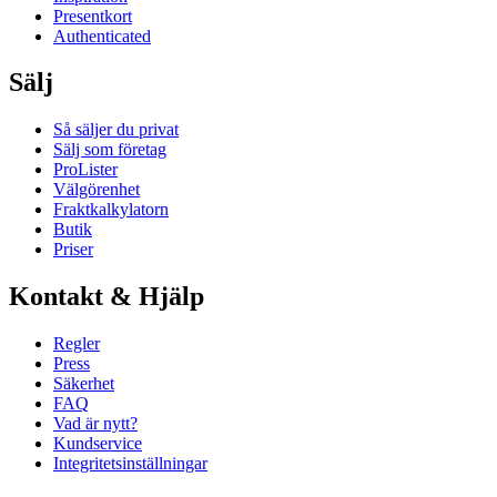
Presentkort
Authenticated
Sälj
Så säljer du privat
Sälj som företag
ProLister
Välgörenhet
Fraktkalkylatorn
Butik
Priser
Kontakt & Hjälp
Regler
Press
Säkerhet
FAQ
Vad är nytt?
Kundservice
Integritetsinställningar