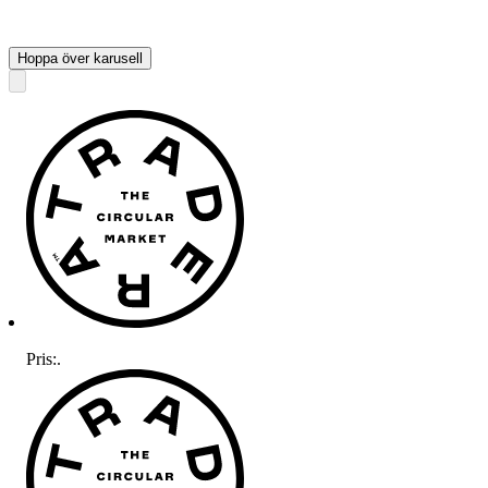
Hoppa över karusell
Pris:
.