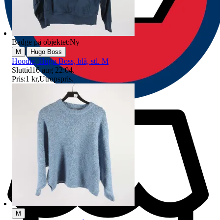
Badge på objektet:
Ny
|
M
Hugo Boss
Hoodie, Hugo Boss, blå, stl. M
Sluttid
16 aug 22:04
.
Pris:
1 kr
,
Utropspris
.
M