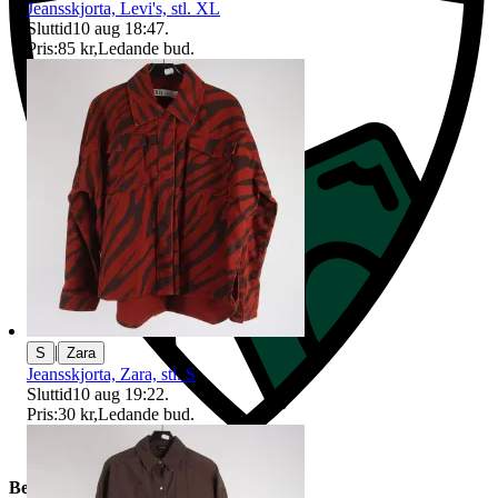
Jeansskjorta, Levi's, stl. XL
Sluttid
10 aug 18:47
.
Pris:
85 kr
,
Ledande bud
.
|
S
Zara
Jeansskjorta, Zara, stl. S
Sluttid
10 aug 19:22
.
Pris:
30 kr
,
Ledande bud
.
Beskrivning