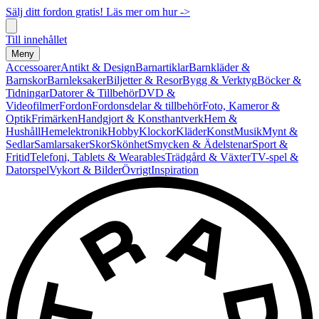
Sälj ditt fordon gratis! Läs mer om hur ->
Till innehållet
Meny
Accessoarer
Antikt & Design
Barnartiklar
Barnkläder &
Barnskor
Barnleksaker
Biljetter & Resor
Bygg & Verktyg
Böcker &
Tidningar
Datorer & Tillbehör
DVD &
Videofilmer
Fordon
Fordonsdelar & tillbehör
Foto, Kameror &
Optik
Frimärken
Handgjort & Konsthantverk
Hem &
Hushåll
Hemelektronik
Hobby
Klockor
Kläder
Konst
Musik
Mynt &
Sedlar
Samlarsaker
Skor
Skönhet
Smycken & Ädelstenar
Sport &
Fritid
Telefoni, Tablets & Wearables
Trädgård & Växter
TV-spel &
Datorspel
Vykort & Bilder
Övrigt
Inspiration