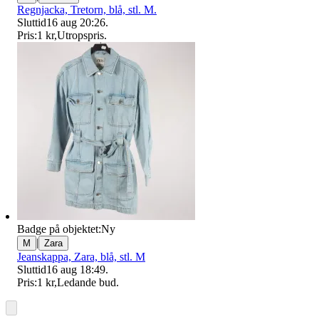
Regnjacka, Tretorn, blå, stl. M.
Sluttid
16 aug 20:26
.
Pris:
1 kr
,
Utropspris
.
Badge på objektet:
Ny
|
M
Zara
Jeanskappa, Zara, blå, stl. M
Sluttid
16 aug 18:49
.
Pris:
1 kr
,
Ledande bud
.