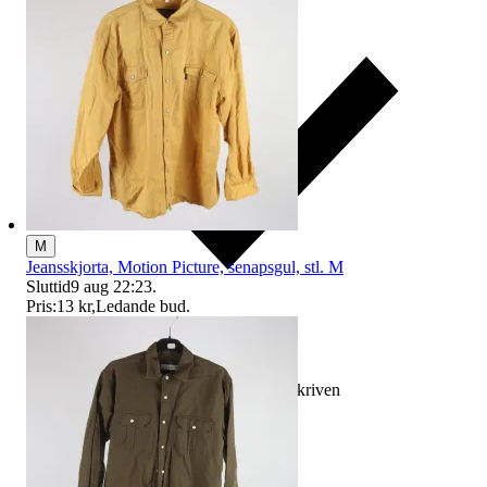
M
Jeansskjorta, Motion Picture, senapsgul, stl. M
Sluttid
9 aug 22:23
.
Pris:
13 kr
,
Ledande bud
.
Ersättning om varan inte är som beskriven