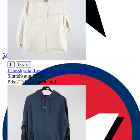
5.0
|
L
Levi's
Jeansskjorta, Levi strauss & Co, offwhite, stl. L
Sluttid
9 aug 22:23
.
Pris:
215 kr
,
Ledande bud
.