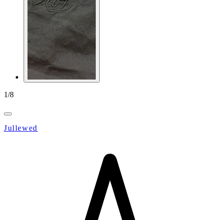
1
/
8
Jullewed