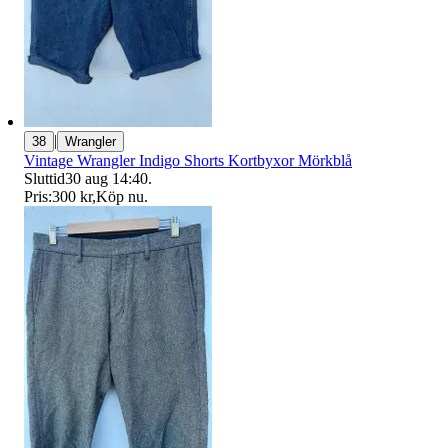
|
38
Wrangler
Vintage Wrangler Indigo Shorts Kortbyxor Mörkblå
Sluttid
30 aug 14:40
.
Pris:
300 kr
,
Köp nu
.