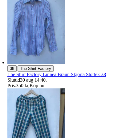
|
38
The Shirt Factory
The Shirt Factory Linnea Braun Skjorta Storlek 38
Sluttid
30 aug 14:40
.
Pris:
350 kr
,
Köp nu
.