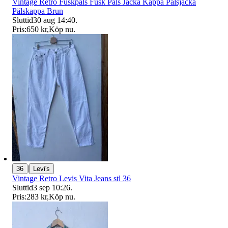
Vintage Retro Fuskpäls Fusk Päls Jacka Kappa Pälsjacka
Pälskappa Brun
Sluttid
30 aug 14:40
.
Pris:
650 kr
,
Köp nu
.
|
36
Levi's
Vintage Retro Levis Vita Jeans stl 36
Sluttid
3 sep 10:26
.
Pris:
283 kr
,
Köp nu
.