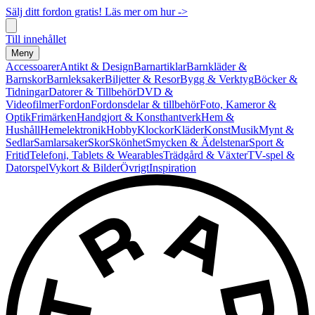
Sälj ditt fordon gratis! Läs mer om hur ->
Till innehållet
Meny
Accessoarer
Antikt & Design
Barnartiklar
Barnkläder &
Barnskor
Barnleksaker
Biljetter & Resor
Bygg & Verktyg
Böcker &
Tidningar
Datorer & Tillbehör
DVD &
Videofilmer
Fordon
Fordonsdelar & tillbehör
Foto, Kameror &
Optik
Frimärken
Handgjort & Konsthantverk
Hem &
Hushåll
Hemelektronik
Hobby
Klockor
Kläder
Konst
Musik
Mynt &
Sedlar
Samlarsaker
Skor
Skönhet
Smycken & Ädelstenar
Sport &
Fritid
Telefoni, Tablets & Wearables
Trädgård & Växter
TV-spel &
Datorspel
Vykort & Bilder
Övrigt
Inspiration