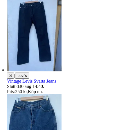
|
S
Levi's
Vintage Levis Svarta Jeans
Sluttid
30 aug 14:40
.
Pris:
250 kr
,
Köp nu
.