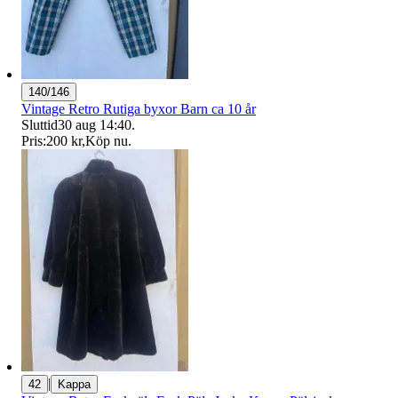
140/146
Vintage Retro Rutiga byxor Barn ca 10 år
Sluttid
30 aug 14:40
.
Pris:
200 kr
,
Köp nu
.
|
42
Kappa