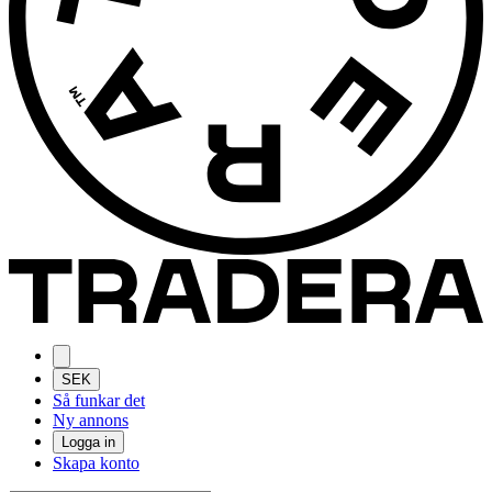
SEK
Så funkar det
Ny annons
Logga in
Skapa konto