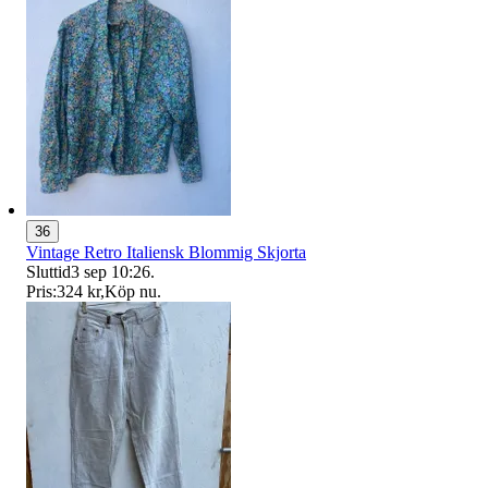
36
Vintage Retro Italiensk Blommig Skjorta
Sluttid
3 sep 10:26
.
Pris:
324 kr
,
Köp nu
.