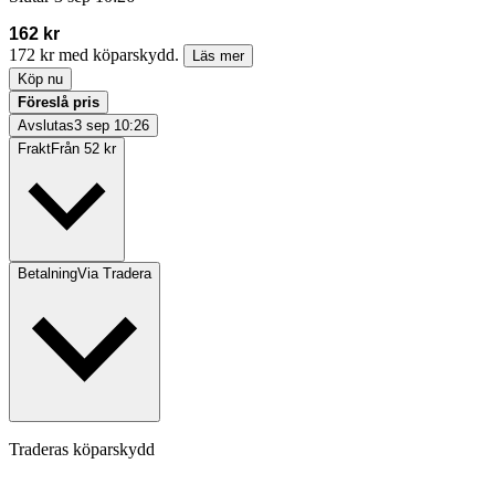
162 kr
172 kr med köparskydd.
Läs mer
Köp nu
Föreslå pris
Avslutas
3 sep 10:26
Frakt
Från 52 kr
Betalning
Via Tradera
Traderas köparskydd