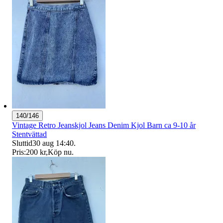
140/146
Vintage Retro Jeanskjol Jeans Denim Kjol Barn ca 9-10 år
Stentvättad
Sluttid
30 aug 14:40
.
Pris:
200 kr
,
Köp nu
.