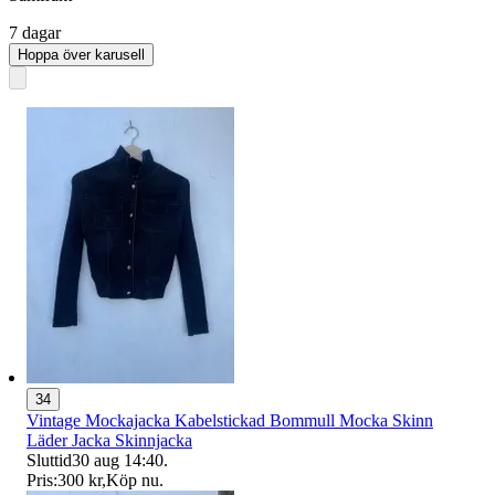
7 dagar
Hoppa över karusell
34
Vintage Mockajacka Kabelstickad Bommull Mocka Skinn
Läder Jacka Skinnjacka
Sluttid
30 aug 14:40
.
Pris:
300 kr
,
Köp nu
.