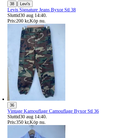
|
38
Levi's
Levis Signature Jeans Byxor Stl 38
Sluttid
30 aug 14:40
.
Pris:
200 kr
,
Köp nu
.
36
Vintage Kamouflage Camouflage Byxor Stl 36
Sluttid
30 aug 14:40
.
Pris:
350 kr
,
Köp nu
.