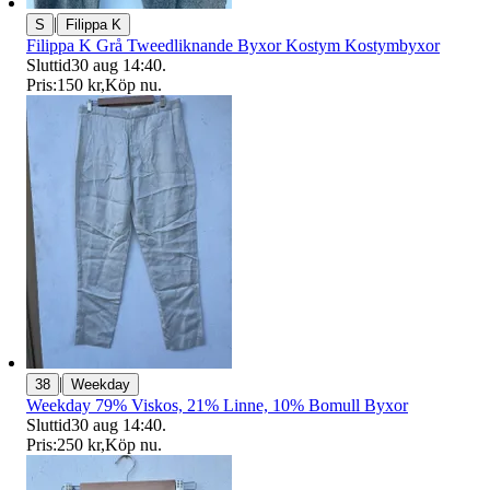
|
S
Filippa K
Filippa K Grå Tweedliknande Byxor Kostym Kostymbyxor
Sluttid
30 aug 14:40
.
Pris:
150 kr
,
Köp nu
.
|
38
Weekday
Weekday 79% Viskos, 21% Linne, 10% Bomull Byxor
Sluttid
30 aug 14:40
.
Pris:
250 kr
,
Köp nu
.