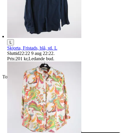
L
Skjorta, Fristads, blå, stl. L
Sluttid
22:22
9 aug 22:22
.
Pris:
201 kr
,
Ledande bud
.
Toppsäljare