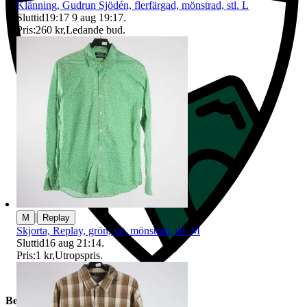
Klänning, Gudrun Sjödén, flerfärgad, mönstrad, stl. L
Sluttid
19:17
9 aug 19:17
.
Pris:
260 kr
,
Ledande bud
.
|
M
Replay
Skjorta, Replay, grön, vit, mönstrad, stl. M
Sluttid
16 aug 21:14
.
Pris:
1 kr
,
Utropspris
.
Beskrivning