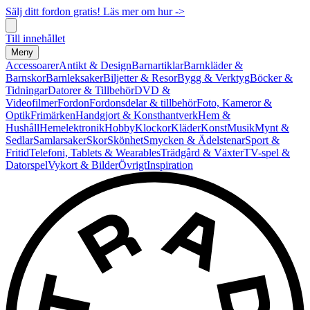
Sälj ditt fordon gratis! Läs mer om hur ->
Till innehållet
Meny
Accessoarer
Antikt & Design
Barnartiklar
Barnkläder &
Barnskor
Barnleksaker
Biljetter & Resor
Bygg & Verktyg
Böcker &
Tidningar
Datorer & Tillbehör
DVD &
Videofilmer
Fordon
Fordonsdelar & tillbehör
Foto, Kameror &
Optik
Frimärken
Handgjort & Konsthantverk
Hem &
Hushåll
Hemelektronik
Hobby
Klockor
Kläder
Konst
Musik
Mynt &
Sedlar
Samlarsaker
Skor
Skönhet
Smycken & Ädelstenar
Sport &
Fritid
Telefoni, Tablets & Wearables
Trädgård & Växter
TV-spel &
Datorspel
Vykort & Bilder
Övrigt
Inspiration