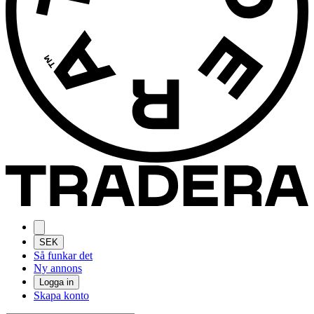
SEK
Så funkar det
Ny annons
Logga in
Skapa konto