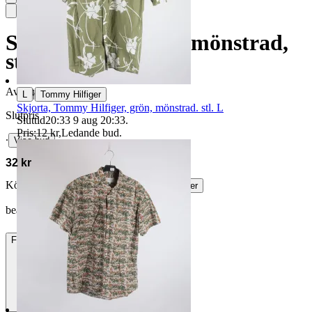
Skjorta, Chubbies, mönstrad,
stl. L
Avslutad
14 jun 18:25
|
L
Tommy Hilfiger
Skjorta, Tommy Hilfiger, grön, mönstrad. stl. L
Slutpris
Sluttid
20:33
9 aug 20:33
.
Pris:
12 kr
,
Ledande bud
.
∙
Visa bud
32 kr
Köparskydd är valfritt hos företag.
Läs mer
beatamarta79 vann auktionen
Frakt
84 kr DSV