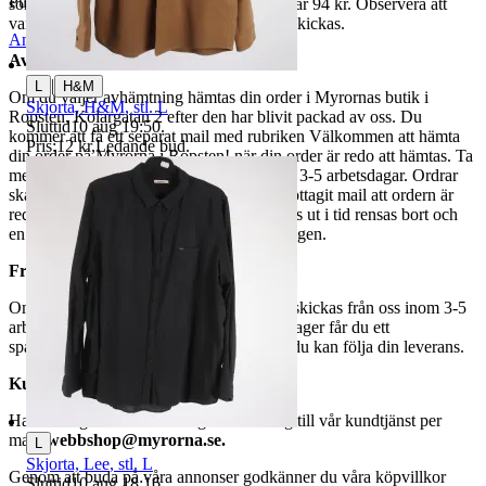
Publicerad
5 jun 18:25
som avslutas samma dag. Samfraktspriset är 94 kr. Observera att
varor märkta endast avhämtning inte kan skickas.
Anmäl
Sälj liknande
Avhämtning
|
L
H&M
Om du väljer avhämtning hämtas din order i Myrornas butik i
Skjorta, H&M, stl. L
Ropsten, Kolargatan 2 efter den har blivit packad av oss. Du
Sluttid
10 aug 19:50
.
kommer att få ett separat mail med rubriken Välkommen att hämta
Pris:
12 kr
,
Ledande bud
.
din order på Myrorna i Ropsten! när din order är redo att hämtas. Ta
med legitimation. Hanteringstiden är cirka 3-5 arbetsdagar. Ordrar
ska hämtas senast 7 dagar efter att man mottagit mail att ordern är
redo för avhämtning. Ordrar som ej hämtas ut i tid rensas bort och
en avgift på 84 kr dras av från återbetalningen.
Frakt
Om du har valt frakt kommer din vara att skickas från oss inom 3-5
arbetsdagar. När din vara har lämnat vårt lager får du ett
spårningsnummer av DSV inom kort där du kan följa din leverans.
Kundservice
Har du frågor eller funderingar hör av dig till vår kundtjänst per
mail:
webbshop@myrorna.se
.
L
Skjorta, Lee, stl. L
Genom att buda på våra annonser godkänner du våra köpvillkor
Sluttid
10 aug 18:16
.