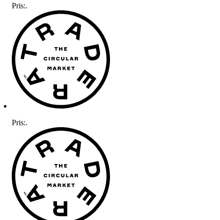
Pris:
.
Pris:
.