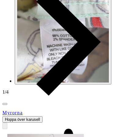
1
/
4
Myrorna
Hoppa över karusell