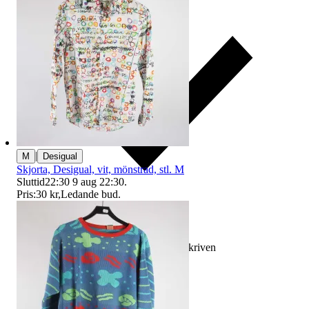
|
M
Desigual
Skjorta, Desigual, vit, mönstrad, stl. M
Sluttid
22:30
9 aug 22:30
.
Pris:
30 kr
,
Ledande bud
.
Ersättning om varan inte är som beskriven