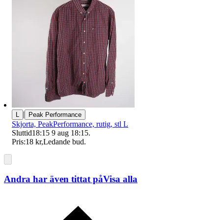
|
L
Peak Performance
Skjorta, PeakPerformance, rutig, stl L
Sluttid
18:15
9 aug 18:15
.
Pris:
18 kr
,
Ledande bud
.
Andra har även tittat på
Visa alla