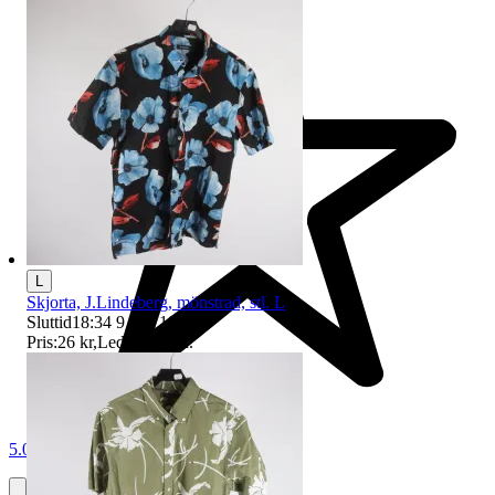
L
Skjorta, J.Lindeberg, mönstrad, stl. L
Sluttid
18:34
9 aug 18:34
.
Pris:
26 kr
,
Ledande bud
.
5.0