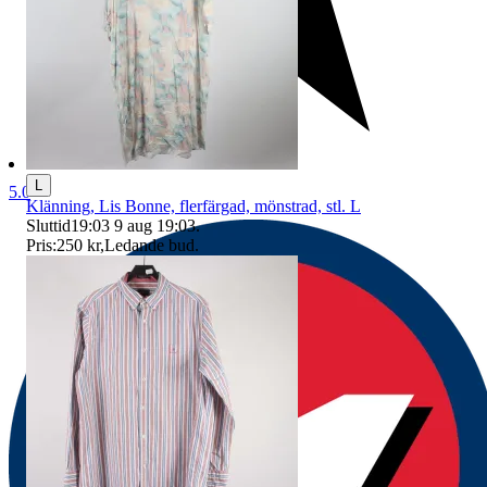
L
5.0
Klänning, Lis Bonne, flerfärgad, mönstrad, stl. L
Sluttid
19:03
9 aug 19:03
.
Pris:
250 kr
,
Ledande bud
.