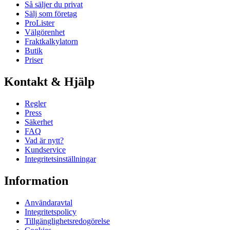
Så säljer du privat
Sälj som företag
ProLister
Välgörenhet
Fraktkalkylatorn
Butik
Priser
Kontakt & Hjälp
Regler
Press
Säkerhet
FAQ
Vad är nytt?
Kundservice
Integritetsinställningar
Information
Användaravtal
Integritetspolicy
Tillgänglighetsredogörelse