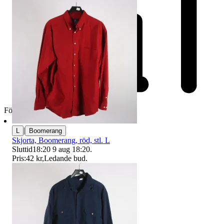
Företag
|
L
Boomerang
Skjorta, Boomerang, röd, stl. L
Sluttid
18:20
9 aug 18:20
.
Pris:
42 kr
,
Ledande bud
.