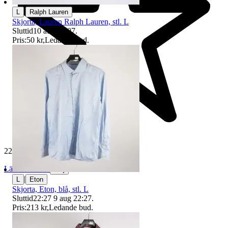
|
L
Ralph Lauren
Skjorta, Lauren Ralph Lauren, stl. L
Sluttid
10 aug 19:07
.
Pris:
50 kr
,
Ledande bud
.
229 609 omdömen
Läs omdömen
Följ
|
L
Eton
Skjorta, Eton, blå, stl. L
Sluttid
22:27
9 aug 22:27
.
Pris:
213 kr
,
Ledande bud
.