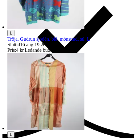
L
Tröja, Gudrun sjödén, blå, mönstrad, stl. L
Sluttid
16 aug 19:20
.
Pris:
4 kr
,
Ledande bud
.
Ersättning om du inte får din vara
L