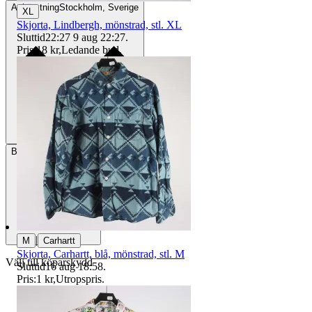
Avhämtning
Stockholm, Sverige
XL
Skjorta, Lindbergh, mönstrad, stl. XL
Sluttid
22:27
9 aug 22:27
.
Pris:
18 kr
,
Ledande bud
.
Betalning
Via Tradera
|
M
Carhartt
Skjorta, Carhartt, blå, mönstrad, stl. M
Välj till köparskydd
Sluttid
16 aug 18:58
.
Pris:
1 kr
,
Utropspris
.