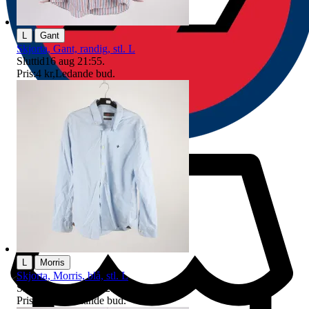
|
L
Gant
Skjorta, Gant, randig, stl. L
Sluttid
16 aug 21:55
.
Pris:
4 kr
,
Ledande bud
.
|
L
Morris
Skjorta, Morris, blå, stl. L
Sluttid
22:25
9 aug 22:25
.
Pris:
150 kr
,
Ledande bud
.