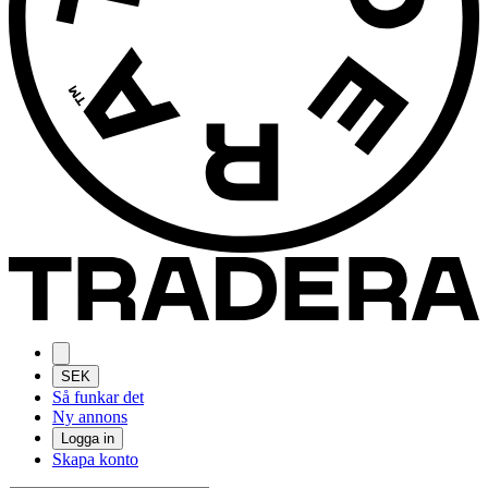
SEK
Så funkar det
Ny annons
Logga in
Skapa konto