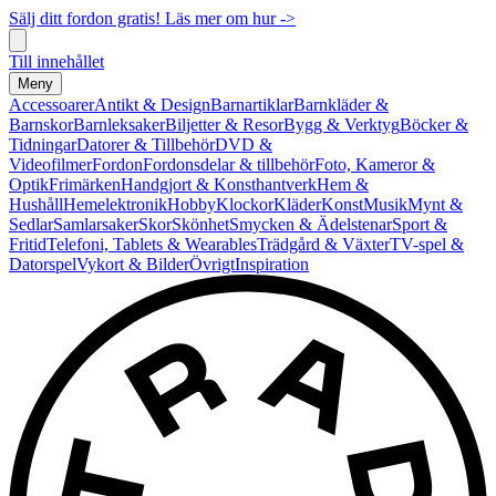
Sälj ditt fordon gratis! Läs mer om hur ->
Till innehållet
Meny
Accessoarer
Antikt & Design
Barnartiklar
Barnkläder &
Barnskor
Barnleksaker
Biljetter & Resor
Bygg & Verktyg
Böcker &
Tidningar
Datorer & Tillbehör
DVD &
Videofilmer
Fordon
Fordonsdelar & tillbehör
Foto, Kameror &
Optik
Frimärken
Handgjort & Konsthantverk
Hem &
Hushåll
Hemelektronik
Hobby
Klockor
Kläder
Konst
Musik
Mynt &
Sedlar
Samlarsaker
Skor
Skönhet
Smycken & Ädelstenar
Sport &
Fritid
Telefoni, Tablets & Wearables
Trädgård & Växter
TV-spel &
Datorspel
Vykort & Bilder
Övrigt
Inspiration