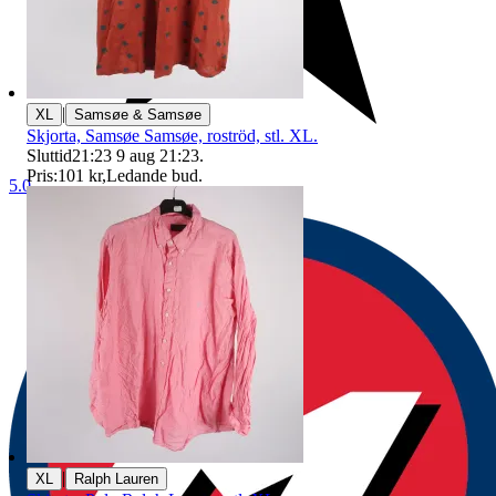
|
XL
Samsøe & Samsøe
Skjorta, Samsøe Samsøe, roströd, stl. XL.
Sluttid
21:23
9 aug 21:23
.
Pris:
101 kr
,
Ledande bud
.
5.0
|
XL
Ralph Lauren