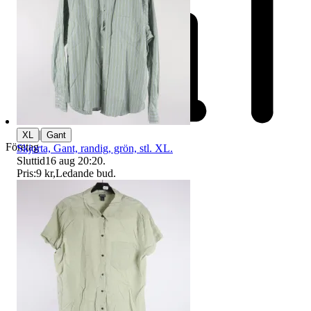
|
XL
Gant
Företag
Skjorta, Gant, randig, grön, stl. XL.
Sluttid
16 aug 20:20
.
Pris:
9 kr
,
Ledande bud
.