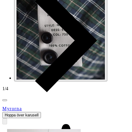
1
/
4
Myrorna
Hoppa över karusell