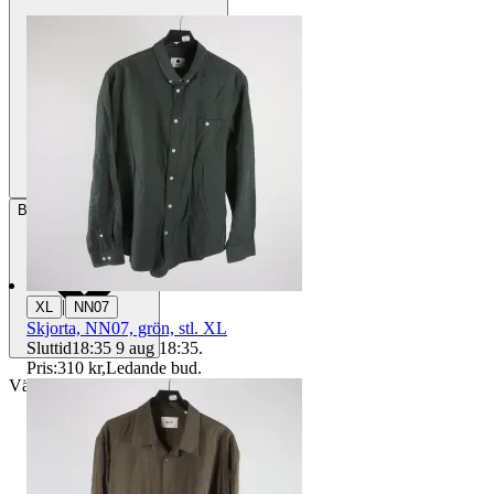
Betalning
Via Tradera
|
XL
NN07
Skjorta, NN07, grön, stl. XL
Sluttid
18:35
9 aug 18:35
.
Pris:
310 kr
,
Ledande bud
.
Välj till köparskydd