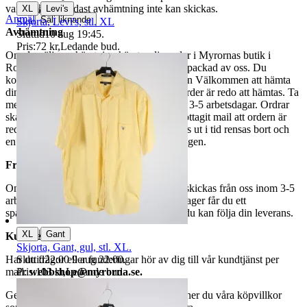
|
varor märkta endast avhämtning inte kan skickas.
XL
Levi's
Anmäl
Sälj liknande
Skjorta, Levi's, stl. XL
Avhämtning
Sluttid
10 aug 19:45
.
Pris:
72 kr
,
Ledande bud
.
Om du väljer avhämtning hämtas din order i Myrornas butik i
Ropsten, Kolargatan 2 efter den har blivit packad av oss. Du
kommer att få ett separat mail med rubriken Välkommen att hämta
din order på Myrorna i Ropsten! när din order är redo att hämtas. Ta
med legitimation. Hanteringstiden är cirka 3-5 arbetsdagar. Ordrar
ska hämtas senast 7 dagar efter att man mottagit mail att ordern är
redo för avhämtning. Ordrar som ej hämtas ut i tid rensas bort och
en avgift på 84 kr dras av från återbetalningen.
Frakt
Om du har valt frakt kommer din vara att skickas från oss inom 3-5
arbetsdagar. När din vara har lämnat vårt lager får du ett
spårningsnummer av DSV inom kort där du kan följa din leverans.
|
XL
Gant
Kundservice
Skjorta, Gant, gul, stl. XL.
Sluttid
22:00
9 aug 22:00
.
Har du frågor eller funderingar hör av dig till vår kundtjänst per
Pris:
103 kr
,
Ledande bud
.
mail:
webbshop@myrorna.se
.
Genom att buda på våra annonser godkänner du våra köpvillkor