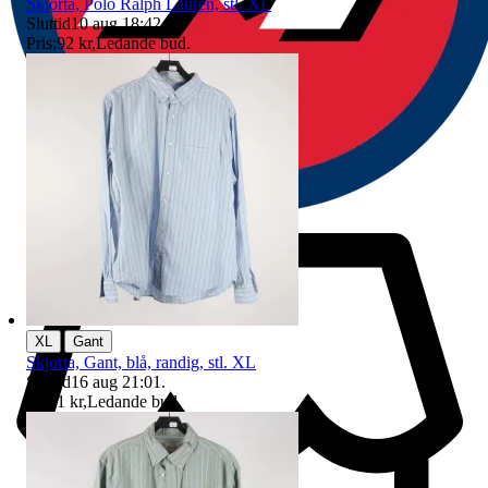
Skjorta, Polo Ralph Lauren, stl. XL
Sluttid
10 aug 18:42
.
Pris:
92 kr
,
Ledande bud
.
|
XL
Gant
Skjorta, Gant, blå, randig, stl. XL
Sluttid
16 aug 21:01
.
Pris:
1 kr
,
Ledande bud
.