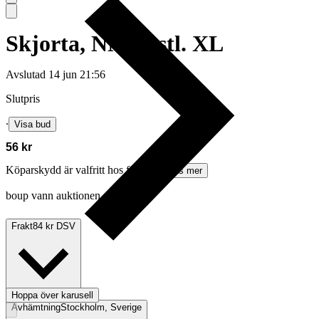
Skjorta, NN07, stl. XL
Avslutad
14 jun 21:56
Slutpris
∙
Visa bud
56 kr
Köparskydd är valfritt hos företag.
Läs mer
boup vann auktionen
Frakt
84 kr DSV
Hoppa över karusell
Avhämtning
Stockholm, Sverige