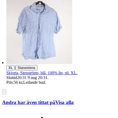
|
XL
Stenströms
Skjorta, Stenströms, blå, 100% lin, stl. XL.
Sluttid
20:31
9 aug 20:31
.
Pris:
56 kr
,
Ledande bud
.
Andra har även tittat på
Visa alla