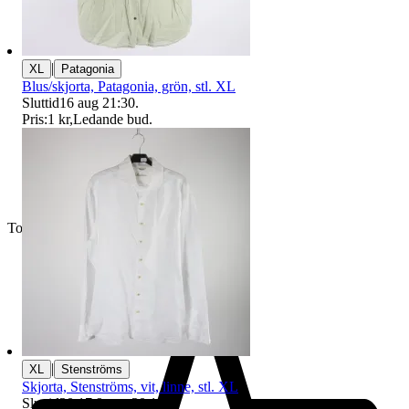
|
XL
Patagonia
Blus/skjorta, Patagonia, grön, stl. XL
Sluttid
16 aug 21:30
.
Pris:
1 kr
,
Ledande bud
.
Toppsäljare
|
XL
Stenströms
Skjorta, Stenströms, vit, linne, stl. XL
Sluttid
20:17
9 aug 20:17
.