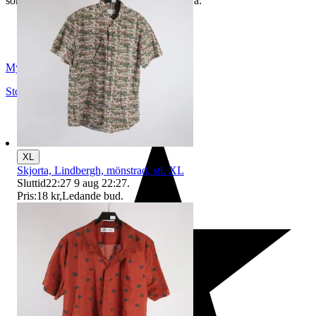
som du hittar på vår infosida här på Tradera.
Myrorna
Stockholm
,
Sverige
XL
Skjorta, Lindbergh, mönstrad, stl. XL
Sluttid
22:27
9 aug 22:27
.
Pris:
18 kr
,
Ledande bud
.