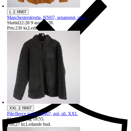
|
L
NN07
Manchesterskjorta, NN07, senapsgul, stl. L
Sluttid
22:28
9 aug 22:28
.
Pris:
230 kr
,
Ledande bud
.
Ersättning om du inte får din vara
|
XXL
NN07
Pile/fleece jacka, NN07, grå, stl. XXL
Sluttid
16 aug 18:55
.
Pris:
27 kr
,
Ledande bud
.