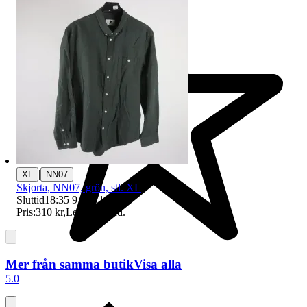
|
XL
NN07
Skjorta, NN07, grön, stl. XL
Sluttid
18:35
9 aug 18:35
.
Pris:
310 kr
,
Ledande bud
.
Mer från samma butik
Visa alla
5.0