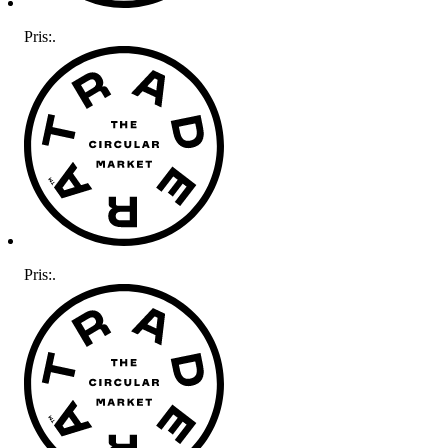
Pris:
.
Pris:
.