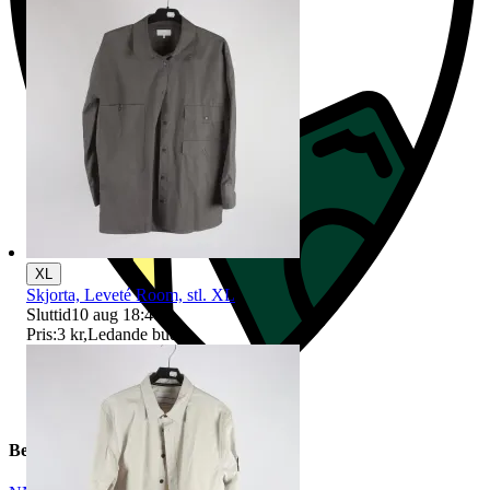
XL
Skjorta, Leveté Room, stl. XL
Sluttid
10 aug 18:40
.
Pris:
3 kr
,
Ledande bud
.
Beskrivning