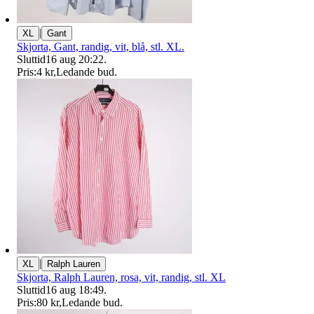
|
XL
Gant
Skjorta, Gant, randig, vit, blå, stl. XL.
Sluttid
16 aug 20:22
.
Pris:
4 kr
,
Ledande bud
.
|
XL
Ralph Lauren
Skjorta, Ralph Lauren, rosa, vit, randig, stl. XL
Sluttid
16 aug 18:49
.
Pris:
80 kr
,
Ledande bud
.