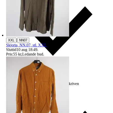
|
XXL
NN07
Skjorta, NN.07, stl. XXL
Sluttid
10 aug 18:49
.
Pris:
55 kr
,
Ledande bud
.
Ersättning om varan inte är som beskriven