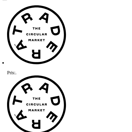
Pris:
.