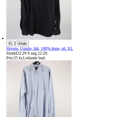
|
XL
Uniqlo
Skjorta, Uniqlo, blå, 100% linne, stl. XL
Sluttid
22:29
9 aug 22:29
.
Pris:
55 kr
,
Ledande bud
.