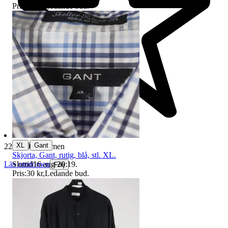
Pris:
90 kr
,
Ledande bud
.
|
XL
Gant
229 629 omdömen
Skjorta, Gant, rutig, blå, stl. XL.
Sluttid
16 aug 20:19
.
Läs omdömen
Följ
Pris:
30 kr
,
Ledande bud
.