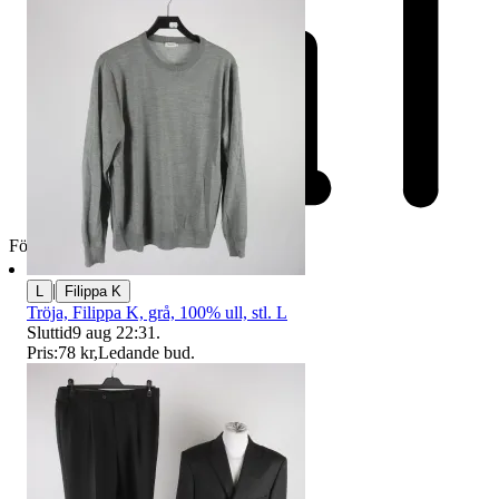
Företag
|
L
Filippa K
Tröja, Filippa K, grå, 100% ull, stl. L
Sluttid
9 aug 22:31
.
Pris:
78 kr
,
Ledande bud
.