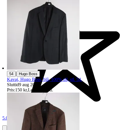
|
54
Hugo Boss
Kavaj, Hugo Boss, blå, 100% ull, stl. 54.
Sluttid
9 aug 20:34
.
Pris:
150 kr
,
Ledande bud
.
5.0