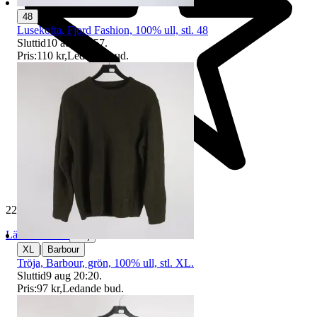
48
Lusekofta, Fjord Fashion, 100% ull, stl. 48
Sluttid
10 aug 18:57
.
Pris:
110 kr
,
Ledande bud
.
229 478 omdömen
Läs omdömen
Följ
|
XL
Barbour
Tröja, Barbour, grön, 100% ull, stl. XL.
Sluttid
9 aug 20:20
.
Pris:
97 kr
,
Ledande bud
.