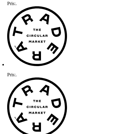
Pris:
.
Pris:
.