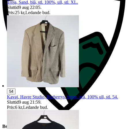
Tröja, Sand, blå, stl. 100%, ull, stl. XL.
Sluttid
9 aug 22:05
.
Pris:
25 kr
,
Ledande bud
.
54
Kavaj, Havre Studio, Burberrys, beige, grå, 100% ull, stl. 54.
Sluttid
9 aug 21:59
.
Pris:
6 kr
,
Ledande bud
.
Beskrivning