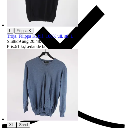
|
L
Filippa K
Tröja, Filippa K, blå, 100% ull, stl. L.
Sluttid
9 aug 20:48
.
Pris:
61 kr
,
Ledande bud
.
Ersättning om du inte får din vara
|
XL
Sand