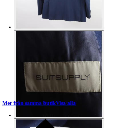
Mer från samma butik
Visa alla