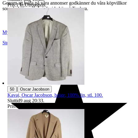
Genom att buda på våra annonser godkänner du våra köpvillkor
Pris:
1 kr
,
Utropspris
.
som du hittar på vår infosida här på Tradera.
Myrorna
Stockholm
,
Sverige
|
50
Oscar Jacobson
Kavaj, Oscar Jacobson, beige, 100% lin, stl. 100.
Sluttid
9 aug 20:33
.
Pris:
16 kr
,
Ledande bud
.