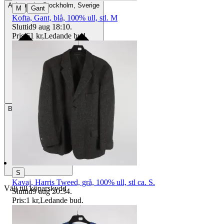
Avhämtning
Stockholm, Sverige
|
M
Gant
Kofta, Gant, blå, 100% ull, stl. M
Sluttid
9 aug 18:10
.
Pris:
61 kr
,
Ledande bud
.
Betalning
Via Tradera
S
Kavaj, Harris Tweed, grå, 100% ull, stl ca. S.
Välj till köparskydd
Sluttid
9 aug 20:34
.
Pris:
1 kr
,
Ledande bud
.