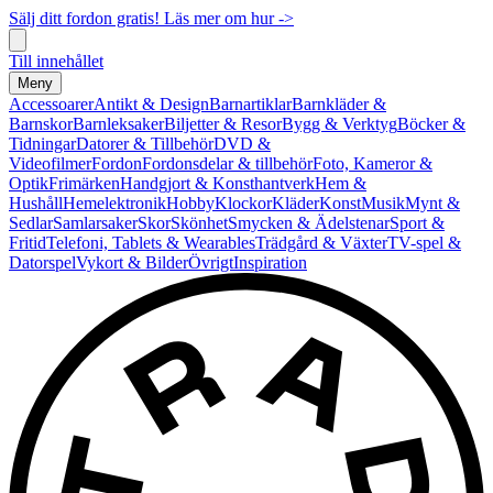
Sälj ditt fordon gratis! Läs mer om hur ->
Till innehållet
Meny
Accessoarer
Antikt & Design
Barnartiklar
Barnkläder &
Barnskor
Barnleksaker
Biljetter & Resor
Bygg & Verktyg
Böcker &
Tidningar
Datorer & Tillbehör
DVD &
Videofilmer
Fordon
Fordonsdelar & tillbehör
Foto, Kameror &
Optik
Frimärken
Handgjort & Konsthantverk
Hem &
Hushåll
Hemelektronik
Hobby
Klockor
Kläder
Konst
Musik
Mynt &
Sedlar
Samlarsaker
Skor
Skönhet
Smycken & Ädelstenar
Sport &
Fritid
Telefoni, Tablets & Wearables
Trädgård & Växter
TV-spel &
Datorspel
Vykort & Bilder
Övrigt
Inspiration