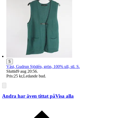
S
Väst, Gudrun Sjödén, grön, 100% ull, stl. S.
Sluttid
9 aug 20:56
.
Pris:
25 kr
,
Ledande bud
.
Andra har även tittat på
Visa alla