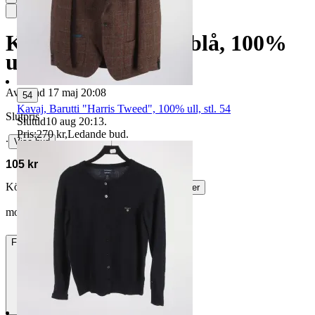
Kavaj, Suitsupply, blå, 100%
ull, stl. 25.
Avslutad
17 maj 20:08
54
Kavaj, Barutti "Harris Tweed", 100% ull, stl. 54
Slutpris
Sluttid
10 aug 20:13
.
Pris:
270 kr
,
Ledande bud
.
∙
Visa bud
105 kr
Köparskydd är valfritt hos företag.
Läs mer
mobyDeck vann auktionen
Frakt
85 kr DSV