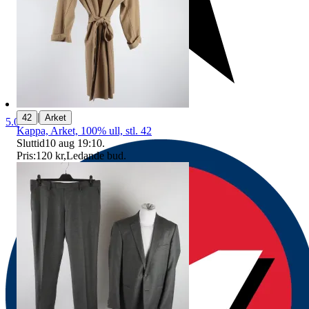
|
42
Arket
5.0
Kappa, Arket, 100% ull, stl. 42
Sluttid
10 aug 19:10
.
Pris:
120 kr
,
Ledande bud
.