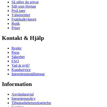
Så säljer du privat
Sälj som företag
ProLister
Välgörenhet
Fraktkalkylatorn
Butik
Priser
Kontakt & Hjälp
Regler
Press
Säkerhet
FAQ
Vad är nytt?
Kundservice
Integritetsinställningar
Information
Användaravtal
Integritetspolicy
Tillgänglighetsredogörelse