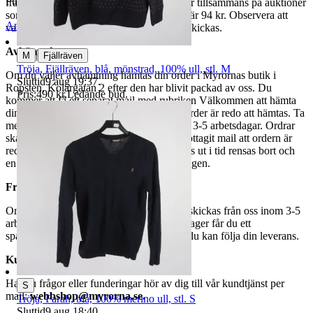
Publicerad
8 maj 20:08
fraktpriset. Vi samfraktar upp till fyra varor tillsammans på auktioner
som avslutas samma dag. Samfraktspriset är 94 kr. Observera att
Anmäl
Sälj liknande
varor märkta endast avhämtning inte kan skickas.
Avhämtning
|
M
Fjällräven
Tröja, Fjällräven, blå, mönstrad, 100% ull, stl. M
Om du väljer avhämtning hämtas din order i Myrornas butik i
Sluttid
9 aug 19:37
.
Ropsten, Kolargatan 2 efter den har blivit packad av oss. Du
Pris:
490 kr
,
Ledande bud
.
kommer att få ett separat mail med rubriken Välkommen att hämta
din order på Myrorna i Ropsten! när din order är redo att hämtas. Ta
med legitimation. Hanteringstiden är cirka 3-5 arbetsdagar. Ordrar
ska hämtas senast 7 dagar efter att man mottagit mail att ordern är
redo för avhämtning. Ordrar som ej hämtas ut i tid rensas bort och
en avgift på 84 kr dras av från återbetalningen.
Frakt
Om du har valt frakt kommer din vara att skickas från oss inom 3-5
arbetsdagar. När din vara har lämnat vårt lager får du ett
spårningsnummer av DSV inom kort där du kan följa din leverans.
Kundservice
Har du frågor eller funderingar hör av dig till vår kundtjänst per
S
mail:
webbshop@myrorna.se
.
Tröja, Farah, blå, 100% merino ull, stl. S
Sluttid
9 aug 18:40
.