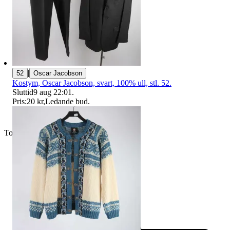
|
52
Oscar Jacobson
Kostym, Oscar Jacobson, svart, 100% ull, stl. 52.
Sluttid
9 aug 22:01
.
Pris:
20 kr
,
Ledande bud
.
Toppsäljare