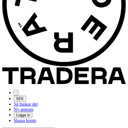
SEK
Så funkar det
Ny annons
Logga in
Skapa konto