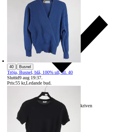
|
40
Busnel
Tröja, Busnel, blå, 100% ull, stl. 40
Sluttid
9 aug 19:37
.
Pris:
55 kr
,
Ledande bud
.
Ersättning om varan inte är som beskriven