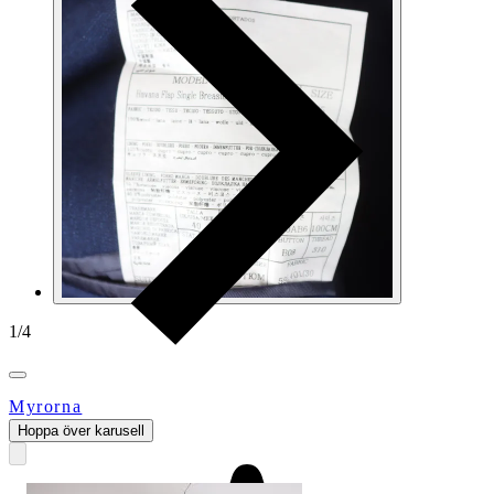
1
/
4
Myrorna
Hoppa över karusell