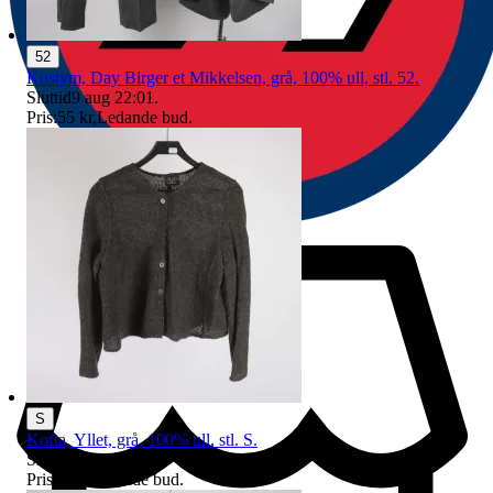
52
Kostym, Day Birger et Mikkelsen, grå, 100% ull, stl. 52.
Sluttid
9 aug 22:01
.
Pris:
55 kr
,
Ledande bud
.
S
Kofta, Yllet, grå, 100% ull, stl. S.
Sluttid
9 aug 20:49
.
Pris:
5 kr
,
Ledande bud
.