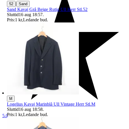
|
52
Sand
Sand Kavaj Grå Beige Rutig Ull Herr Stl.52
Sluttid
16 aug 18:57
.
Pris:
1 kr
,
Ledande bud
.
M
Logelius Kavaj Marinblå Ull Vintage Herr Stl.M
Sluttid
16 aug 18:58
.
Pris:
1 kr
,
Ledande bud
.
5.0