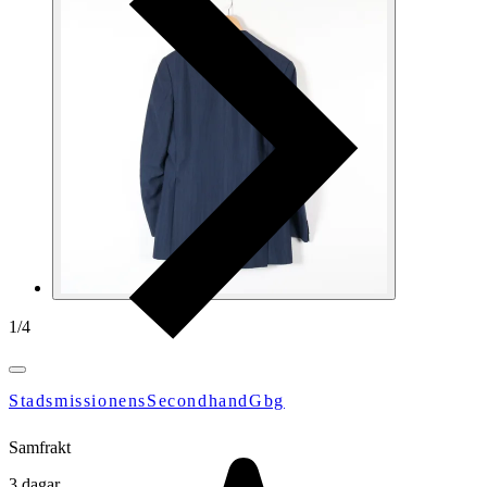
1
/
4
StadsmissionensSecondhandGbg
Samfrakt
3 dagar