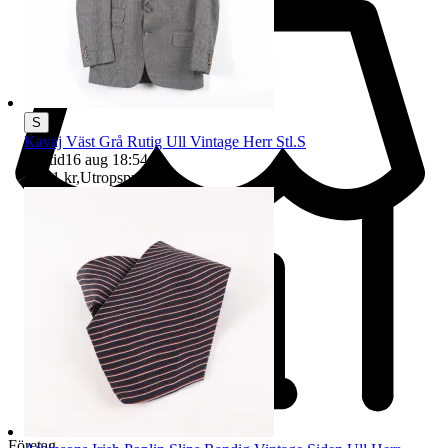
S
Kavaj Väst Grå Rutig Ull Vintage Herr Stl.S
Sluttid
16 aug 18:54
.
Pris:
1 kr
,
Utropspris
.
Företag