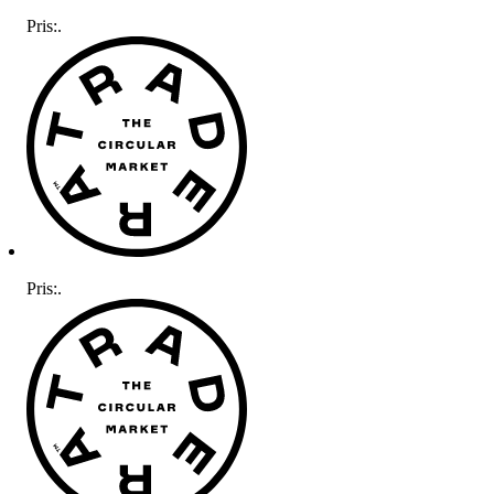
Pris:
.
Pris:
.