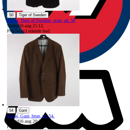
|
50
Tiger of Sweden
Kavaj, Tiger of Sweden, svart, stl. 50
Sluttid
16 aug 21:12
.
Pris:
54 kr
,
Ledande bud
.
|
54
Gant
Kavaj, Gant, brun, stl. 54.
Sluttid
16 aug 20:32
.
Pris:
1 kr
,
Ledande bud
.