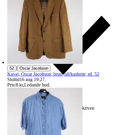
|
52
Oscar Jacobson
Kavaj, Oscar Jacobson, brun, ull/kashmir, stl. 52
Sluttid
16 aug 19:27
.
Pris:
8 kr
,
Ledande bud
.
Ersättning om varan inte är som beskriven