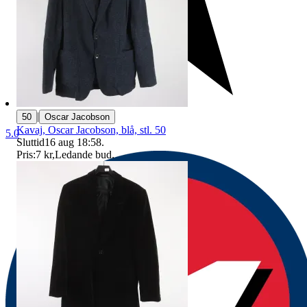
|
50
Oscar Jacobson
Kavaj, Oscar Jacobson, blå, stl. 50
5.0
Sluttid
16 aug 18:58
.
Pris:
7 kr
,
Ledande bud
.