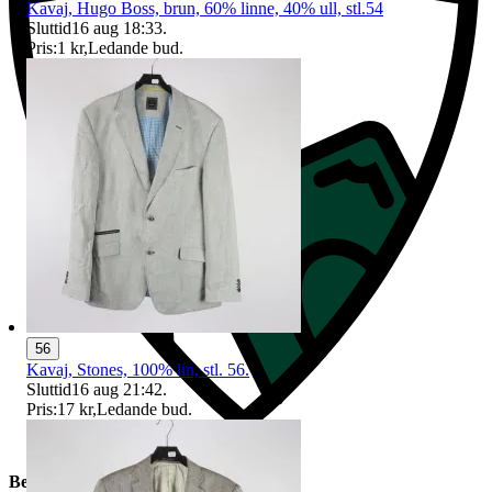
Kavaj, Hugo Boss, brun, 60% linne, 40% ull, stl.54
Sluttid
16 aug 18:33
.
Pris:
1 kr
,
Ledande bud
.
56
Kavaj, Stones, 100% lin, stl. 56.
Sluttid
16 aug 21:42
.
Pris:
17 kr
,
Ledande bud
.
Beskrivning