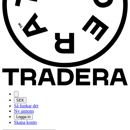
SEK
Så funkar det
Ny annons
Logga in
Skapa konto