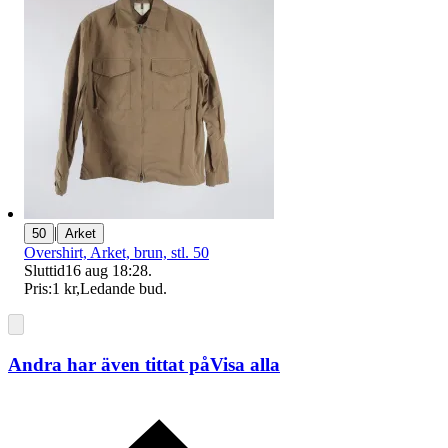
|
50
Arket
Overshirt, Arket, brun, stl. 50
Sluttid
16 aug 18:28
.
Pris:
1 kr
,
Ledande bud
.
Andra har även tittat på
Visa alla