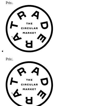
Pris:
.
Pris:
.