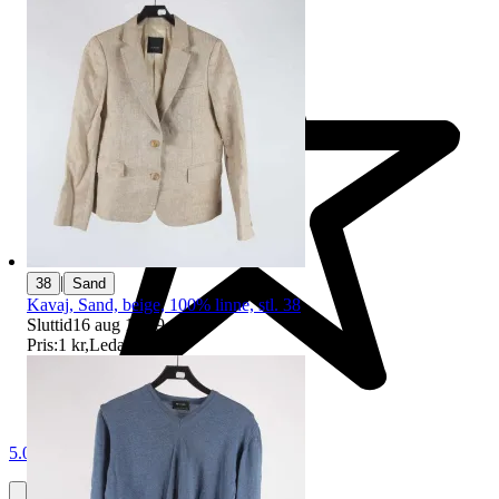
|
38
Sand
Kavaj, Sand, beige, 100% linne, stl. 38
Sluttid
16 aug 18:29
.
Pris:
1 kr
,
Ledande bud
.
5.0