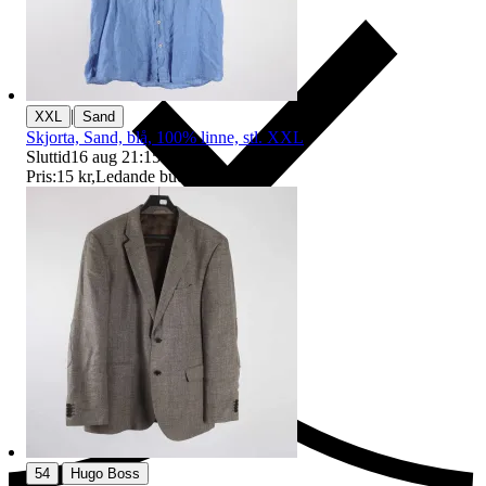
|
XXL
Sand
Skjorta, Sand, blå, 100% linne, stl. XXL
Sluttid
16 aug 21:15
.
Pris:
15 kr
,
Ledande bud
.
Ersättning om du inte får din vara
|
54
Hugo Boss