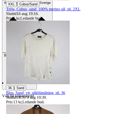
Avhämtning
Stockholm, Sverige
|
XXL
Cubus/Sand
Tröja, Cubus, sand, 100% merino ull, stl. 2XL
Sluttid
16 aug 19:16
.
Pris:
1 kr
,
Ledande bud
.
Betalning
Via Tradera
|
36
Sand
Blus, Sand, vit, silkblandning, stl. 36
Välj till köparskydd
Sluttid
19:39
9 aug 19:39
.
Pris:
13 kr
,
Ledande bud
.