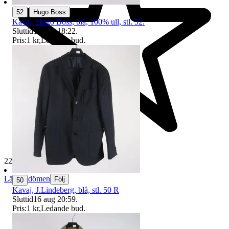
|
52
Hugo Boss
Kavaj, Hugo Boss, blå, 100% ull, stl. 52.
Sluttid
16 aug 18:22
.
Pris:
1 kr
,
Ledande bud
.
229 647 omdömen
Läs omdömen
Följ
50
Kavaj, J.Lindeberg, blå, stl. 50 R
Sluttid
16 aug 20:59
.
Pris:
1 kr
,
Ledande bud
.