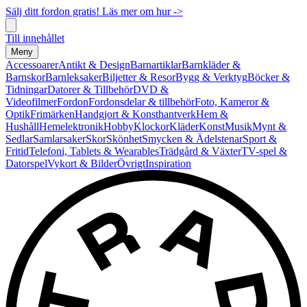
Sälj ditt fordon gratis! Läs mer om hur ->
Till innehållet
Meny
Accessoarer
Antikt & Design
Barnartiklar
Barnkläder &
Barnskor
Barnleksaker
Biljetter & Resor
Bygg & Verktyg
Böcker &
Tidningar
Datorer & Tillbehör
DVD &
Videofilmer
Fordon
Fordonsdelar & tillbehör
Foto, Kameror &
Optik
Frimärken
Handgjort & Konsthantverk
Hem &
Hushåll
Hemelektronik
Hobby
Klockor
Kläder
Konst
Musik
Mynt &
Sedlar
Samlarsaker
Skor
Skönhet
Smycken & Ädelstenar
Sport &
Fritid
Telefoni, Tablets & Wearables
Trädgård & Växter
TV-spel &
Datorspel
Vykort & Bilder
Övrigt
Inspiration