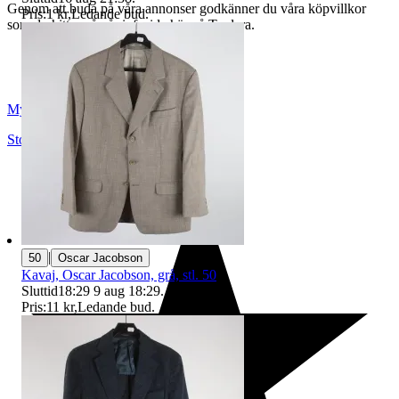
Genom att buda på våra annonser godkänner du våra köpvillkor
Pris:
1 kr
,
Ledande bud
.
som du hittar på vår infosida här på Tradera.
Myrorna
Stockholm
,
Sverige
|
50
Oscar Jacobson
Kavaj, Oscar Jacobson, grå, stl. 50
Sluttid
18:29
9 aug 18:29
.
Pris:
11 kr
,
Ledande bud
.