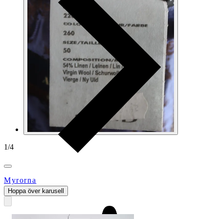
1
/
4
Myrorna
Hoppa över karusell