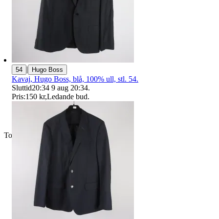
|
54
Hugo Boss
Kavaj, Hugo Boss, blå, 100% ull, stl. 54.
Sluttid
20:34
9 aug 20:34
.
Pris:
150 kr
,
Ledande bud
.
Toppsäljare