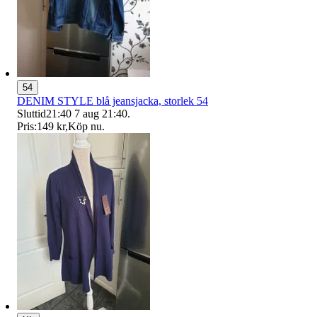
54
DENIM STYLE blå jeansjacka, storlek 54
Sluttid
21:40
7 aug 21:40
.
Pris:
149 kr
,
Köp nu
.