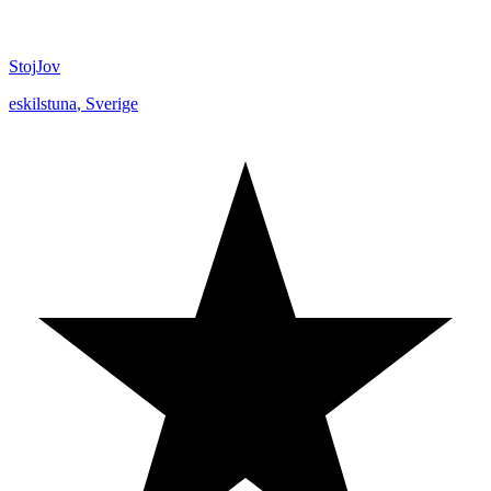
StojJov
eskilstuna
,
Sverige