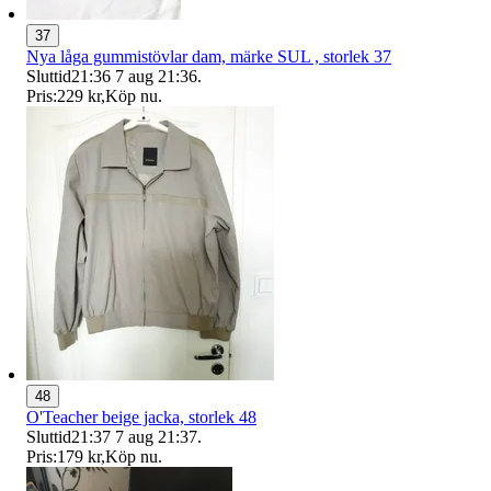
37
Nya låga gummistövlar dam, märke SUL , storlek 37
Sluttid
21:36
7 aug 21:36
.
Pris:
229 kr
,
Köp nu
.
48
O'Teacher beige jacka, storlek 48
Sluttid
21:37
7 aug 21:37
.
Pris:
179 kr
,
Köp nu
.