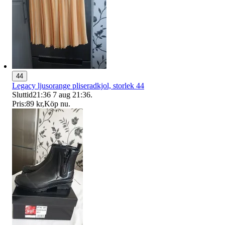
44
Legacy ljusorange pliseradkjol, storlek 44
Sluttid
21:36
7 aug 21:36
.
Pris:
89 kr
,
Köp nu
.