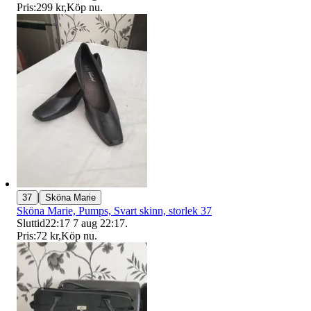
Pris:
299 kr
,
Köp nu
.
|
37
Sköna Marie
Sköna Marie, Pumps, Svart skinn, storlek 37
Sluttid
22:17
7 aug 22:17
.
Pris:
72 kr
,
Köp nu
.