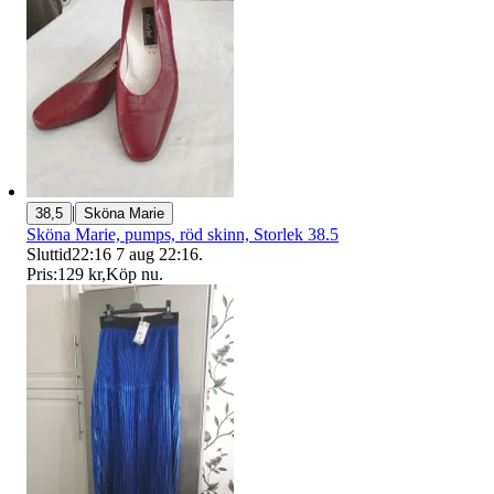
|
38,5
Sköna Marie
Sköna Marie, pumps, röd skinn, Storlek 38.5
Sluttid
22:16
7 aug 22:16
.
Pris:
129 kr
,
Köp nu
.