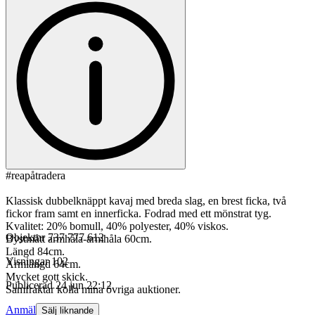
#reapåtradera
Klassisk dubbelknäppt kavaj med breda slag, en brest ficka, två
fickor fram samt en innerficka. Fodrad med ett mönstrat tyg.
Kvalitet: 20% bomull, 40% polyester, 40% viskos.
Objektnr
737 777 612
Bystmått armhåla-armhåla 60cm.
Längd 84cm.
Visningar
102
Ärmlängd 64cm.
Mycket gott skick.
Publicerad
24 jun 22:12
Samfraktar kolla mina övriga auktioner.
Anmäl
Sälj liknande