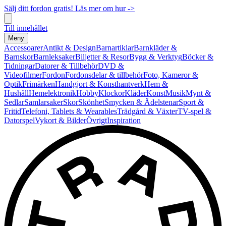
Sälj ditt fordon gratis! Läs mer om hur ->
Till innehållet
Meny
Accessoarer
Antikt & Design
Barnartiklar
Barnkläder &
Barnskor
Barnleksaker
Biljetter & Resor
Bygg & Verktyg
Böcker &
Tidningar
Datorer & Tillbehör
DVD &
Videofilmer
Fordon
Fordonsdelar & tillbehör
Foto, Kameror &
Optik
Frimärken
Handgjort & Konsthantverk
Hem &
Hushåll
Hemelektronik
Hobby
Klockor
Kläder
Konst
Musik
Mynt &
Sedlar
Samlarsaker
Skor
Skönhet
Smycken & Ädelstenar
Sport &
Fritid
Telefoni, Tablets & Wearables
Trädgård & Växter
TV-spel &
Datorspel
Vykort & Bilder
Övrigt
Inspiration