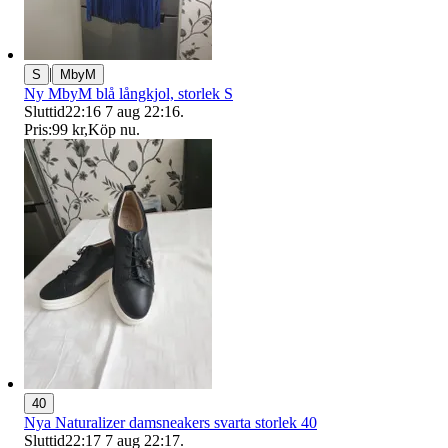
|
S
MbyM
Ny MbyM blå långkjol, storlek S
Sluttid
22:16
7 aug 22:16
.
Pris:
99 kr
,
Köp nu
.
40
Nya Naturalizer damsneakers svarta storlek 40
Sluttid
22:17
7 aug 22:17
.