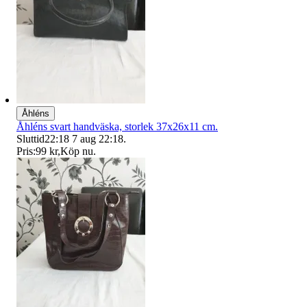
Åhléns
Åhléns svart handväska, storlek 37x26x11 cm.
Sluttid
22:18
7 aug 22:18
.
Pris:
99 kr
,
Köp nu
.