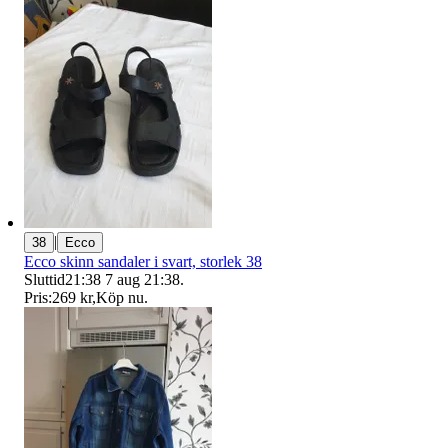
|
38
Ecco
Ecco skinn sandaler i svart, storlek 38
Sluttid
21:38
7 aug 21:38
.
Pris:
269 kr
,
Köp nu
.