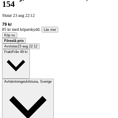
154
Slutar
23 aug 22:12
79 kr
85 kr med köparskydd.
Läs mer
Köp nu
Föreslå pris
Avslutas
23 aug 22:12
Frakt
Från 49 kr
Avhämtning
eskilstuna, Sverige