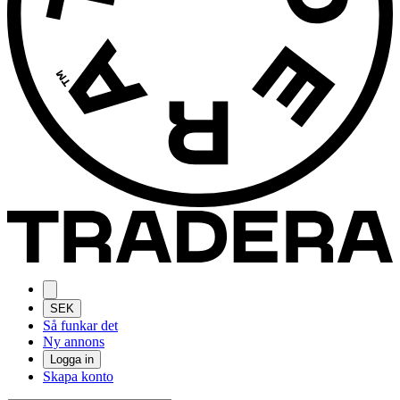
SEK
Så funkar det
Ny annons
Logga in
Skapa konto