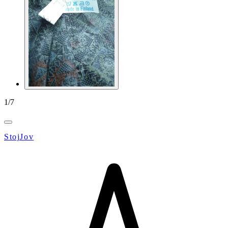
1
/
7
StojJov