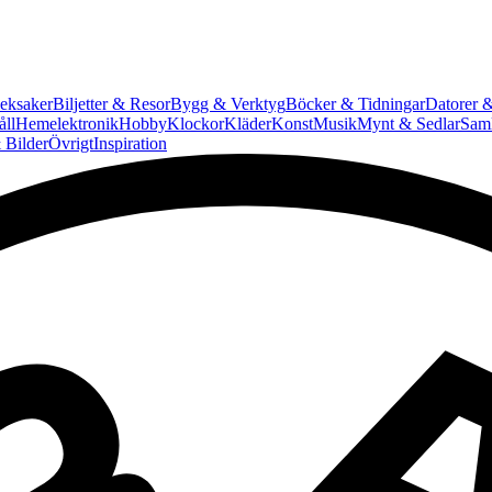
eksaker
Biljetter & Resor
Bygg & Verktyg
Böcker & Tidningar
Datorer &
ll
Hemelektronik
Hobby
Klockor
Kläder
Konst
Musik
Mynt & Sedlar
Saml
 Bilder
Övrigt
Inspiration