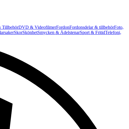
 Tillbehör
DVD & Videofilmer
Fordon
Fordonsdelar & tillbehör
Foto,
arsaker
Skor
Skönhet
Smycken & Ädelstenar
Sport & Fritid
Telefoni,