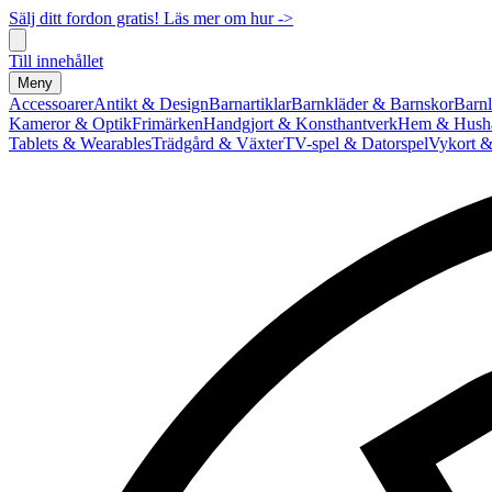
Sälj ditt fordon gratis! Läs mer om hur ->
Till innehållet
Meny
Accessoarer
Antikt & Design
Barnartiklar
Barnkläder & Barnskor
Barnl
Kameror & Optik
Frimärken
Handgjort & Konsthantverk
Hem & Hushå
Tablets & Wearables
Trädgård & Växter
TV-spel & Datorspel
Vykort &