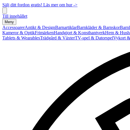
Sälj ditt fordon gratis! Läs mer om hur ->
Till innehållet
Meny
Accessoarer
Antikt & Design
Barnartiklar
Barnkläder & Barnskor
Barnl
Kameror & Optik
Frimärken
Handgjort & Konsthantverk
Hem & Hushå
Tablets & Wearables
Trädgård & Växter
TV-spel & Datorspel
Vykort &