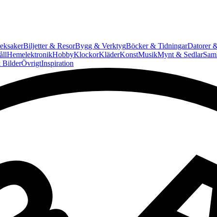
eksaker
Biljetter & Resor
Bygg & Verktyg
Böcker & Tidningar
Datorer &
ll
Hemelektronik
Hobby
Klockor
Kläder
Konst
Musik
Mynt & Sedlar
Saml
 Bilder
Övrigt
Inspiration