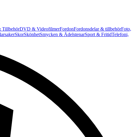
 Tillbehör
DVD & Videofilmer
Fordon
Fordonsdelar & tillbehör
Foto,
arsaker
Skor
Skönhet
Smycken & Ädelstenar
Sport & Fritid
Telefoni,