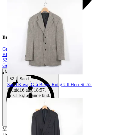
Beskrivning
Grå
|
Blå
|
52
|
Gott använt skick
Mindre tecken på användning
|
52
Sand
Sand Kavaj Grå Beige Rutig Ull Herr Stl.52
Sluttid
16 aug 18:57
.
Pris:
1 kr
,
Ledande bud
.
Material: Uppskattas vara Ull
Uppskattas vara stl 52