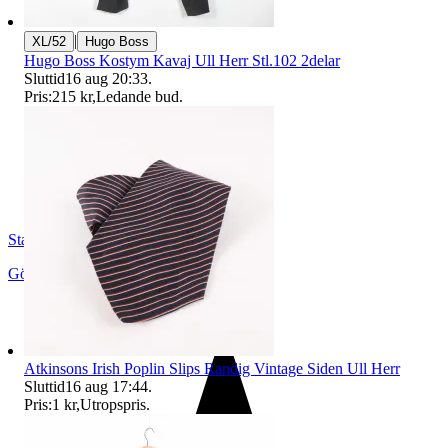
|
XL/52
Hugo Boss
Hugo Boss Kostym Kavaj Ull Herr Stl.102 2delar
Sluttid
16 aug 20:33
.
Pris:
215 kr
,
Ledande bud
.
StadsmissionensSecondhandGbg
Göteborg
,
Sverige
Atkinsons Irish Poplin Slips Randig Vintage Siden Ull Herr
Sluttid
16 aug 17:44
.
Pris:
1 kr
,
Utropspris
.