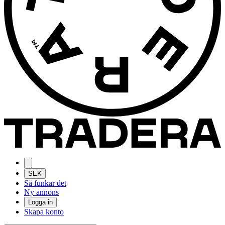
SEK
Så funkar det
Ny annons
Logga in
Skapa konto