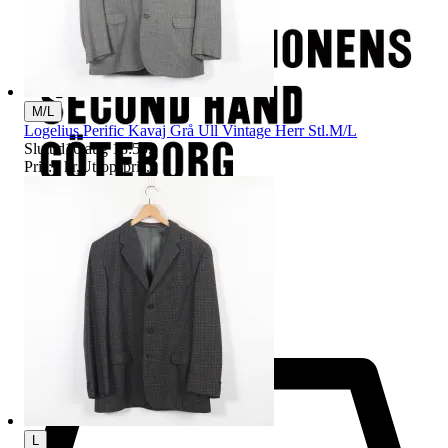
M/L
Logelius Perific Kavaj Grå Ull Vintage Herr Stl.M/L
Sluttid
16 aug 18:55
.
Pris:
1 kr
,
Utropspris
.
L