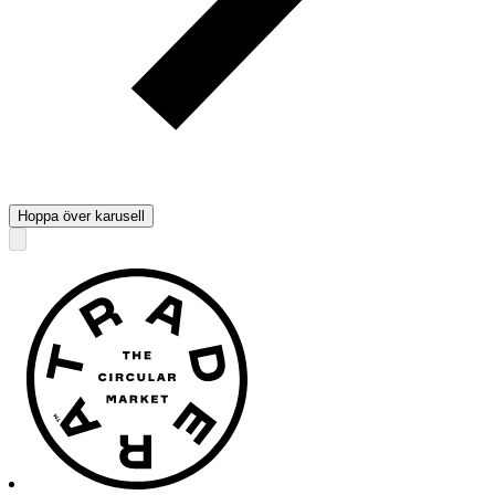
Hoppa över karusell