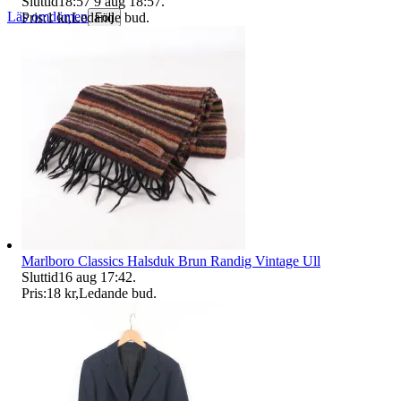
Sluttid
18:57
9 aug 18:57
.
Läs omdömen
Pris:
1 kr
,
Ledande bud
.
Följ
Marlboro Classics Halsduk Brun Randig Vintage Ull
Sluttid
16 aug 17:42
.
Pris:
18 kr
,
Ledande bud
.