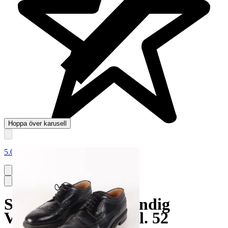
Hoppa över karusell
5.0
Sir Kostym Grå Randig
Vintage Ull Herr Stl. 52