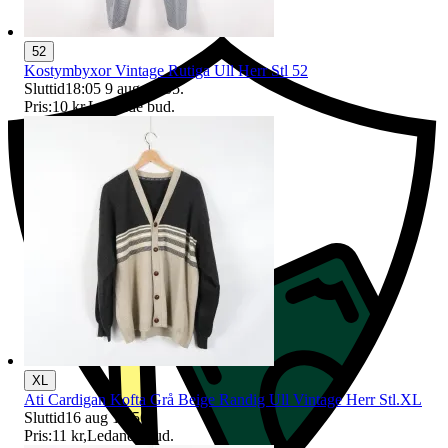
Ersättning om du inte får din vara
52
Kostymbyxor Vintage Rutiga Ull Herr Stl 52
Sluttid
18:05
9 aug 18:05
.
Pris:
10 kr
,
Ledande bud
.
XL
Ati Cardigan Kofta Grå Beige Randig Ull Vintage Herr Stl.XL
Sluttid
16 aug 16:56
.
Pris:
11 kr
,
Ledande bud
.