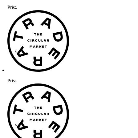
Pris:
.
Pris:
.