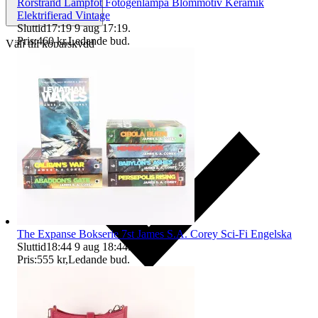
Rörstrand Lampfot Fotogenlampa Blommotiv Keramik
Elektrifierad Vintage
Sluttid
17:19
9 aug 17:19
.
Pris:
460 kr
,
Ledande bud
.
Välj till köparskydd
The Expanse Bokserie 7st James S.A. Corey Sci-Fi Engelska
Sluttid
18:44
9 aug 18:44
.
Pris:
555 kr
,
Ledande bud
.