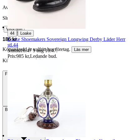
Avslutad
28 jun 17:52
Slutpris
∙
Visa bud
|
44
Loake
186 kr
Loake Shoemakers Sovereign Longwing Derby Läder Herr
stl.44
Köparskydd är valfritt hos företag.
Läs mer
Sluttid
16:47
9 aug 16:47
.
Pris:
985 kr
,
Ledande bud
.
Kibongi vann auktionen
Frakt
88 kr DSV
Betalning
Via Tradera