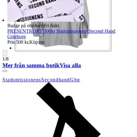
Badge på objektet:
Fri frakt
PRESENTKORT 500kr Stadsmissionens Second Hand
Göteborg
Pris:
500 kr
,
Köp nu
.
1
/
8
Mer från samma butik
Visa alla
StadsmissionensSecondhandGbg