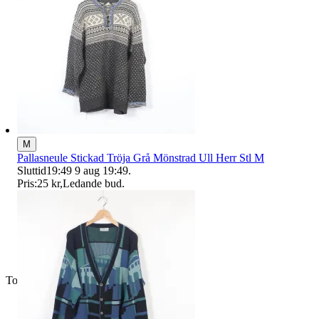
M
Pallasneule Stickad Tröja Grå Mönstrad Ull Herr Stl M
Sluttid
19:49
9 aug 19:49
.
Pris:
25 kr
,
Ledande bud
.
Toppsäljare