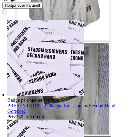
Hoppa över karusell
Badge på objektet:
Fri frakt
PRESENTKORT 250kr Stadsmissionens Second Hand
Göteborg
Pris:
250 kr
,
Köp nu
.