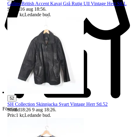
Gulins British Accent Kavaj Grå Rutig Ull Vintage Herr Stl.L
Sluttid
16 aug 18:56
.
Pris:
1 kr
,
Ledande bud
.
52
SH Collection Skinnjacka Svart Vintage Herr Stl.52
Företag
Sluttid
18:26
9 aug 18:26
.
Pris:
1 kr
,
Ledande bud
.