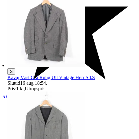
S
Kavaj Väst Grå Rutig Ull Vintage Herr Stl.S
Sluttid
16 aug 18:54
.
Pris:
1 kr
,
Utropspris
.
5.0