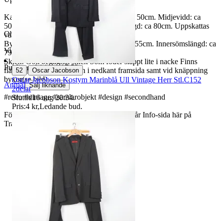
Kavaj: Axelbredd: ca 46cm. Bröstvidd: ca 50cm. Midjevidd: ca
50cm. Innerärmslängd: ca 45cm Plagglängd: ca 80cm. Uppskattas
Objektnr
736 358 683
vara 52
Byxor: Midjevidd: ca 45cm. Höftvidd: ca 55cm. Innersömslängd: ca
Visningar
295
79cm.
Skick: Gott begagnat skick Söm foder släppt lite i nacke Finns
Publicerad
14 jun 17:52
|
fläckar vid knäppning och i nedkant framsida samt vid knäppning
52
Oscar Jacobson
byxor(se bild)
Oscar Jacobson Kostym Marinblå Ull Vintage Herr Stl.C152
Anmäl
Sälj liknande
2delar
#retro #vintage #samlarobjekt #design #secondhand
Sluttid
16 aug 20:34
.
Pris:
4 kr
,
Ledande bud
.
För butiksinformation och köpvillkor, se vår Info-sida här på
Tradera.