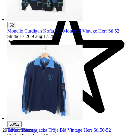
52
Monello Cardigan Kofta Blå Mönstrad Vintage Herr Stl.52
Sluttid
17:26
9 aug 17:26
.
Pris:
25 kr
,
Ledande bud
.
50/52
29 186 omdömen
Terinit Träningsjacka Tröja Blå Vintage Herr Stl.50-52