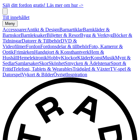
Sälj ditt fordon gratis! Läs mer om hur ->
Till innehållet
Meny
Accessoarer
Antikt & Design
Barnartiklar
Barnkläder &
Barnskor
Barnleksaker
Biljetter & Resor
Bygg & Verktyg
Böcker &
Tidningar
Datorer & Tillbehör
DVD &
Videofilmer
Fordon
Fordonsdelar & tillbehör
Foto, Kameror &
Optik
Frimärken
Handgjort & Konsthantverk
Hem &
Hushåll
Hemelektronik
Hobby
Klockor
Kläder
Konst
Musik
Mynt &
Sedlar
Samlarsaker
Skor
Skönhet
Smycken & Ädelstenar
Sport &
Fritid
Telefoni, Tablets & Wearables
Trädgård & Växter
TV-spel &
Datorspel
Vykort & Bilder
Övrigt
Inspiration