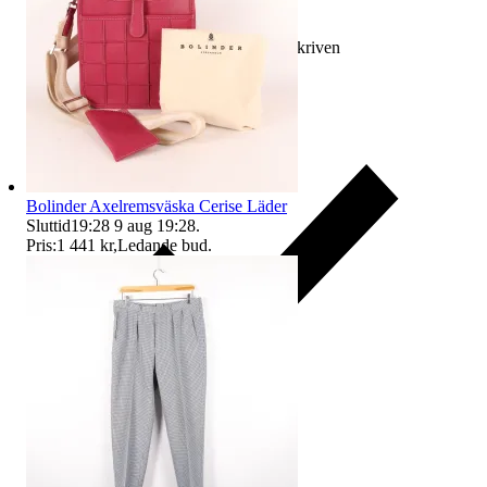
Ersättning om varan inte är som beskriven
Bolinder Axelremsväska Cerise Läder
Sluttid
19:28
9 aug 19:28
.
Pris:
1 441 kr
,
Ledande bud
.