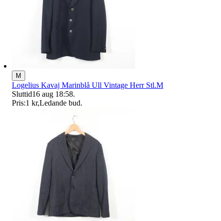
M
Logelius Kavaj Marinblå Ull Vintage Herr Stl.M
Sluttid
16 aug 18:58
.
Pris:
1 kr
,
Ledande bud
.