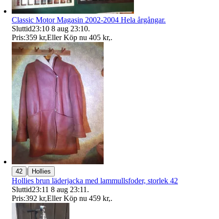
Classic Motor Magasin 2002-2004 Hela årgångar.
Sluttid
23:10
8 aug 23:10
.
Pris:
359 kr
,
Eller Köp nu
405 kr
,
.
|
42
Hollies
Hollies brun läderjacka med lammullsfoder, storlek 42
Sluttid
23:11
8 aug 23:11
.
Pris:
392 kr
,
Eller Köp nu
459 kr
,
.