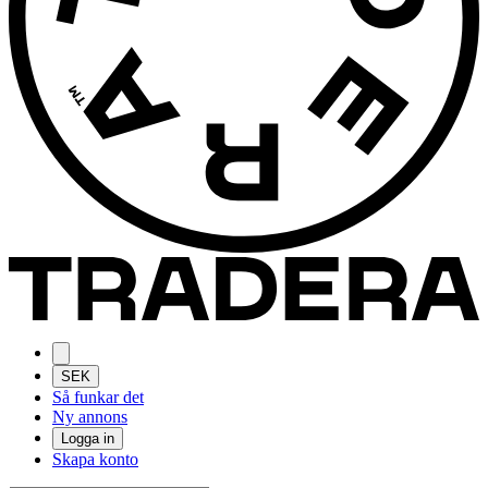
SEK
Så funkar det
Ny annons
Logga in
Skapa konto