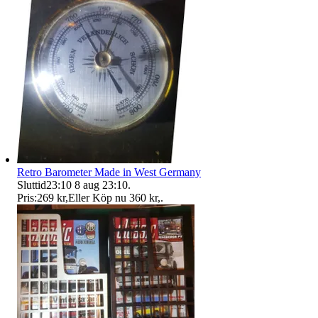
Retro Barometer Made in West Germany
Sluttid
23:10
8 aug 23:10
.
Pris:
269 kr
,
Eller Köp nu
360 kr
,
.