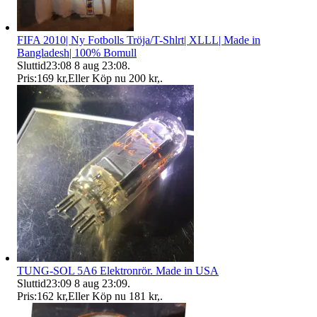
FIFA 2010| Ny Fotbolls Tröja/T-Shlrt| XLLL| Made in
Bangladesh| 100% Bomull
Sluttid
23:08
8 aug 23:08
.
Pris:
169 kr
,
Eller Köp nu
200 kr
,
.
TUNG-SOL 5A6 Elektronrör. Made in USA
Sluttid
23:09
8 aug 23:09
.
Pris:
162 kr
,
Eller Köp nu
181 kr
,
.