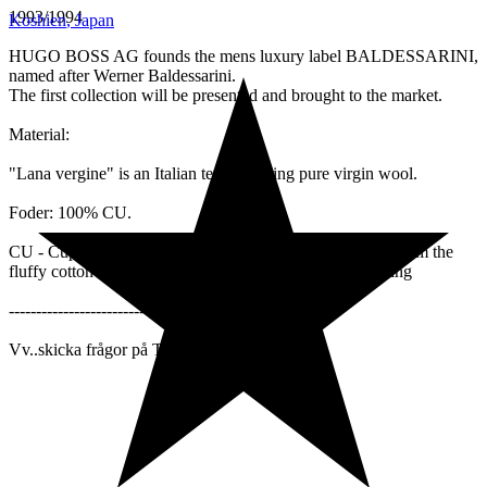
1993/1994
Koshien
,
Japan
HUGO BOSS AG founds the mens luxury label BALDESSARINI,
named after Werner Baldessarini.
The first collection will be presented and brought to the market.
Material:
"Lana vergine" is an Italian term meaning pure virgin wool.
Foder: 100% CU.
CU - Cupro is a plant based, semi-synthetic fabric made from the
fluffy cotton linter fibers that remain after cotton harvesting
---------------------------------'
Vv..skicka frågor på Tradera Meddelande!