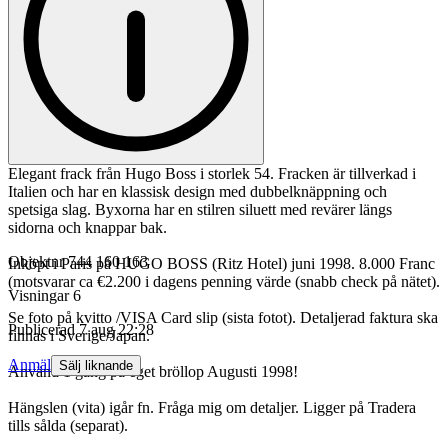
Elegant frack från Hugo Boss i storlek 54. Fracken är tillverkad i
Italien och har en klassisk design med dubbelknäppning och
spetsiga slag. Byxorna har en stilren siluett med revärer längs
sidorna och knappar bak.
Objektnr
744 160 163
Inköpt i Paris på HUGO BOSS (Ritz Hotel) juni 1998. 8.000 Franc
(motsvarar ca €2.200 i dagens penning värde (snabb check på nätet).
Visningar
6
Se foto på kvitto /VISA Card slip (sista fotot). Detaljerad faktura ska
Publicerad
7 aug 22:28
finnas i Sverige/Japan.
Anmäl
Sälj liknande
Använd 1 gång på eget bröllop Augusti 1998!
Hängslen (vita) igår fn. Fråga mig om detaljer. Ligger på Tradera
tills sålda (separat).