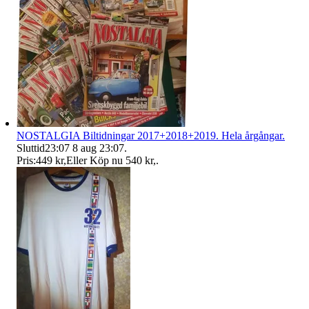
NOSTALGIA Biltidningar 2017+2018+2019. Hela årgångar.
Sluttid
23:07
8 aug 23:07
.
Pris:
449 kr
,
Eller Köp nu
540 kr
,
.