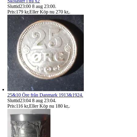
Skoläster i trä x2
Sluttid
23:00
8 aug 23:00
.
Pris:
179 kr
,
Eller Köp nu
270 kr
,
.
25&10 Öre från Danmark 1913&1924.
Sluttid
23:04
8 aug 23:04
.
Pris:
116 kr
,
Eller Köp nu
180 kr
,
.