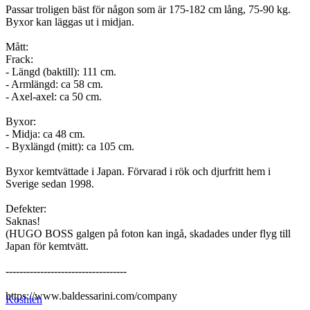
Passar troligen bäst för någon som är 175-182 cm lång, 75-90 kg.
Byxor kan läggas ut i midjan.
Mått:
Frack:
- Längd (baktill): 111 cm.
- Armlängd: ca 58 cm.
- Axel-axel: ca 50 cm.
Byxor:
- Midja: ca 48 cm.
- Byxlängd (mitt): ca 105 cm.
Byxor kemtvättade i Japan. Förvarad i rök och djurfritt hem i
Sverige sedan 1998.
Defekter:
Saknas!
(HUGO BOSS galgen på foton kan ingå, skadades under flyg till
Japan för kemtvätt.
-----------------------------------
https://www.baldessarini.com/company
Koshien