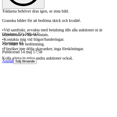
Trådarna behöver dras igen, se sista bild.
Granska bilder för att bedöma skick och kvalité.
•Vid samfrakt, avvakta med betalning tills alla auktioner ni är
Objektnr
731 599 417
intresserade av har avslutats.
•Kontakta mig vid frågor/funderingar.
Visningar
63
•Se bilder för bedömning.
•Försöker inte dölja skavanker, inga försköningar.
Publicerad
14 maj 17:58
Kolla gärna in mina andra auktioner också.
Anmäl
Sälj liknande