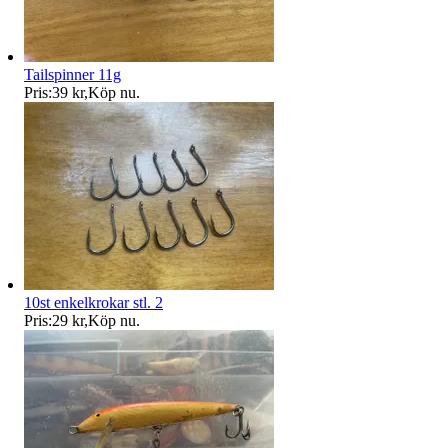
Tailspinner 11g
Pris:
39 kr
,
Köp nu
.
10st enkelkrokar stl. 2
Pris:
29 kr
,
Köp nu
.