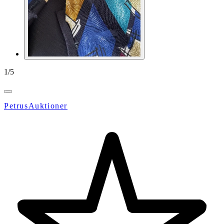
1
/
5
PetrusAuktioner