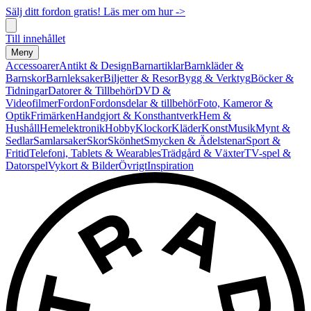
Sälj ditt fordon gratis! Läs mer om hur ->
Till innehållet
Meny
Accessoarer
Antikt & Design
Barnartiklar
Barnkläder &
Barnskor
Barnleksaker
Biljetter & Resor
Bygg & Verktyg
Böcker &
Tidningar
Datorer & Tillbehör
DVD &
Videofilmer
Fordon
Fordonsdelar & tillbehör
Foto, Kameror &
Optik
Frimärken
Handgjort & Konsthantverk
Hem &
Hushåll
Hemelektronik
Hobby
Klockor
Kläder
Konst
Musik
Mynt &
Sedlar
Samlarsaker
Skor
Skönhet
Smycken & Ädelstenar
Sport &
Fritid
Telefoni, Tablets & Wearables
Trädgård & Växter
TV-spel &
Datorspel
Vykort & Bilder
Övrigt
Inspiration