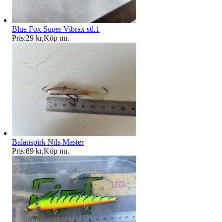
Blue Fox Super Vibrax stl.1
Pris:
29 kr
,
Köp nu
.
Balanspirk Nils Master
Pris:
89 kr
,
Köp nu
.