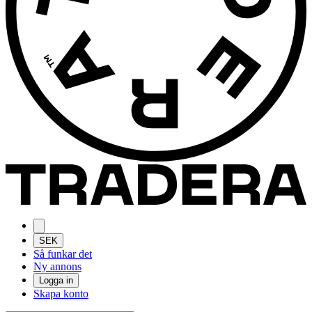
SEK
Så funkar det
Ny annons
Logga in
Skapa konto