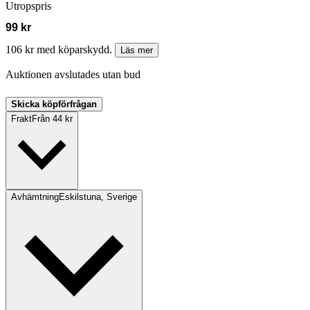
Utropspris
99 kr
106 kr med köparskydd.
Läs mer
Auktionen avslutades utan bud
Skicka köpförfrågan
Frakt
Från 44 kr
Avhämtning
Eskilstuna, Sverige