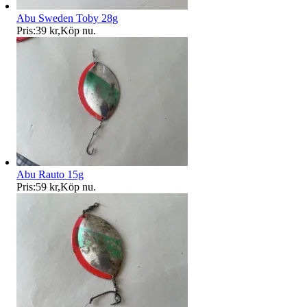
Abu Sweden Toby 28g
Pris:
39 kr
,
Köp nu
.
Abu Rauto 15g
Pris:
59 kr
,
Köp nu
.