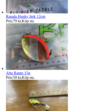
Rapala Husky Jerk 12cm
Pris:
79 kr
,
Köp nu
.
Abu Rauto 15g
Pris:
59 kr
,
Köp nu
.