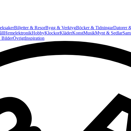
eksaker
Biljetter & Resor
Bygg & Verktyg
Böcker & Tidningar
Datorer &
ll
Hemelektronik
Hobby
Klockor
Kläder
Konst
Musik
Mynt & Sedlar
Saml
 Bilder
Övrigt
Inspiration