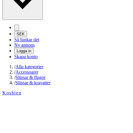
SEK
Så funkar det
Ny annons
Logga in
Skapa konto
/
Alla kategorier
/
Accessoarer
/
Slipsar & flugor
/
Slipsar & kravatter
Koshien