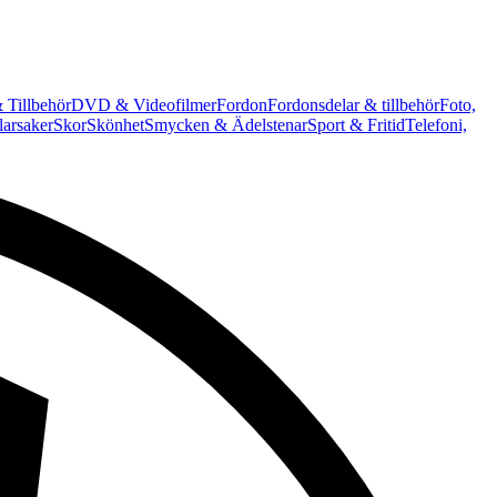
 Tillbehör
DVD & Videofilmer
Fordon
Fordonsdelar & tillbehör
Foto,
arsaker
Skor
Skönhet
Smycken & Ädelstenar
Sport & Fritid
Telefoni,