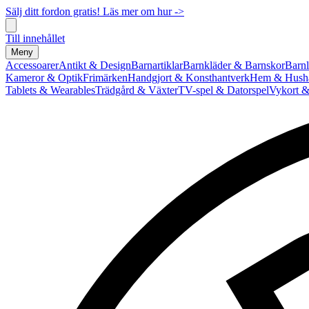
Sälj ditt fordon gratis! Läs mer om hur ->
Till innehållet
Meny
Accessoarer
Antikt & Design
Barnartiklar
Barnkläder & Barnskor
Barnl
Kameror & Optik
Frimärken
Handgjort & Konsthantverk
Hem & Hushå
Tablets & Wearables
Trädgård & Växter
TV-spel & Datorspel
Vykort &