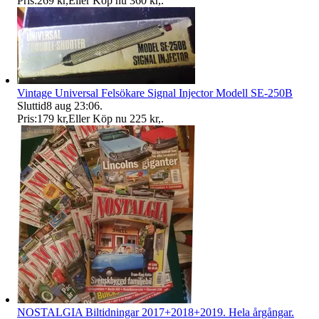
Pris:
269 kr
,
Eller Köp nu
360 kr
,
.
Vintage Universal Felsökare Signal Injector Modell SE-250B
Sluttid
8 aug 23:06
.
Pris:
179 kr
,
Eller Köp nu
225 kr
,
.
NOSTALGIA Biltidningar 2017+2018+2019. Hela årgångar.