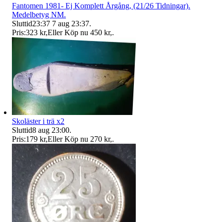
Fantomen 1981- Ej Komplett Årgång, (21/26 Tidningar).
Medelbetyg NM.
Sluttid
23:37
7 aug 23:37
.
Pris:
323 kr
,
Eller Köp nu
450 kr
,
.
Skoläster i trä x2
Sluttid
8 aug 23:00
.
Pris:
179 kr
,
Eller Köp nu
270 kr
,
.