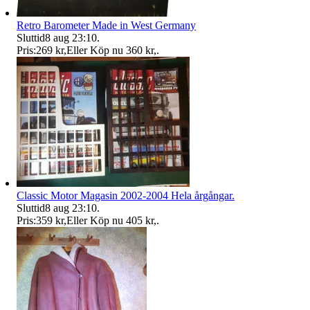
Retro Barometer Made in West Germany
Sluttid
8 aug 23:10
.
Pris:
269 kr
,
Eller Köp nu
360 kr
,
.
Classic Motor Magasin 2002-2004 Hela årgångar.
Sluttid
8 aug 23:10
.
Pris:
359 kr
,
Eller Köp nu
405 kr
,
.