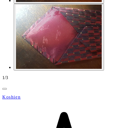
1
/
3
Koshien