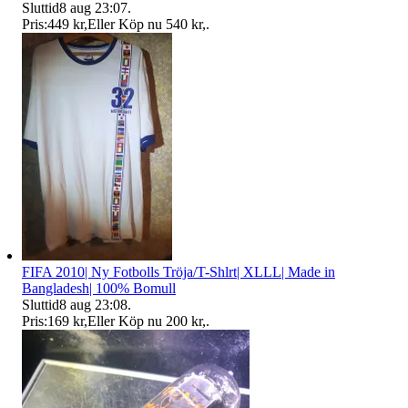
Sluttid
8 aug 23:07
.
Pris:
449 kr
,
Eller Köp nu
540 kr
,
.
FIFA 2010| Ny Fotbolls Tröja/T-Shlrt| XLLL| Made in
Bangladesh| 100% Bomull
Sluttid
8 aug 23:08
.
Pris:
169 kr
,
Eller Köp nu
200 kr
,
.