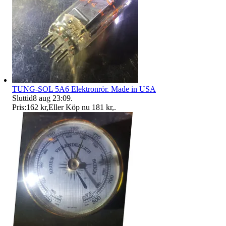
TUNG-SOL 5A6 Elektronrör. Made in USA
Sluttid
8 aug 23:09
.
Pris:
162 kr
,
Eller Köp nu
181 kr
,
.