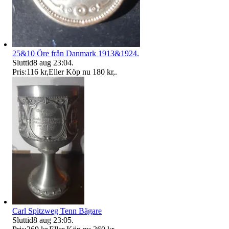
25&10 Öre från Danmark 1913&1924.
Sluttid
8 aug 23:04
.
Pris:
116 kr
,
Eller Köp nu
180 kr
,
.
Carl Spitzweg Tenn Bägare
Sluttid
8 aug 23:05
.