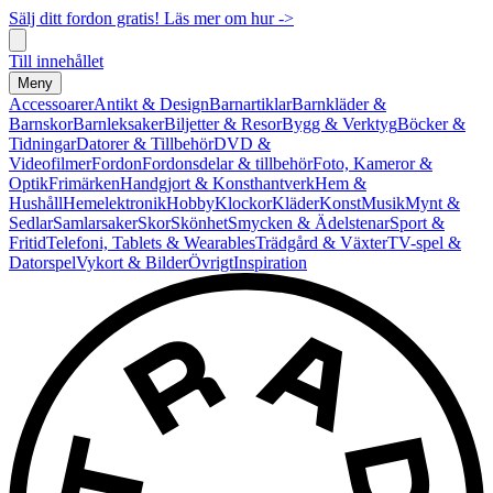
Sälj ditt fordon gratis! Läs mer om hur ->
Till innehållet
Meny
Accessoarer
Antikt & Design
Barnartiklar
Barnkläder &
Barnskor
Barnleksaker
Biljetter & Resor
Bygg & Verktyg
Böcker &
Tidningar
Datorer & Tillbehör
DVD &
Videofilmer
Fordon
Fordonsdelar & tillbehör
Foto, Kameror &
Optik
Frimärken
Handgjort & Konsthantverk
Hem &
Hushåll
Hemelektronik
Hobby
Klockor
Kläder
Konst
Musik
Mynt &
Sedlar
Samlarsaker
Skor
Skönhet
Smycken & Ädelstenar
Sport &
Fritid
Telefoni, Tablets & Wearables
Trädgård & Växter
TV-spel &
Datorspel
Vykort & Bilder
Övrigt
Inspiration