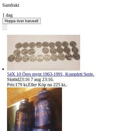
Samfrakt
1 dag
Hoppa över karusell
54X 10 Öres mynt 1963-1991, Komplett Serie.
Sluttid
23:16
7 aug 23:16
.
Pris:
179 kr
,
Eller Köp nu
225 kr
,
.