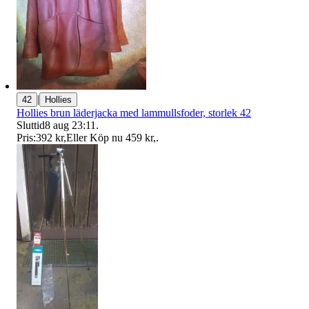
|
42
Hollies
Hollies brun läderjacka med lammullsfoder, storlek 42
Sluttid
8 aug 23:11
.
Pris:
392 kr
,
Eller Köp nu
459 kr
,
.