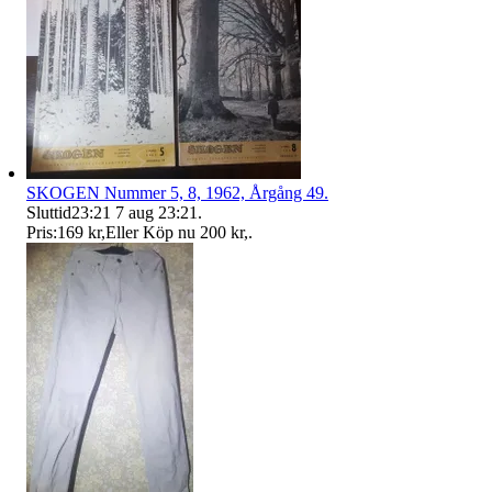
SKOGEN Nummer 5, 8, 1962, Årgång 49.
Sluttid
23:21
7 aug 23:21
.
Pris:
169 kr
,
Eller Köp nu
200 kr
,
.