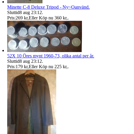
Minette C-8 Deluxe Tripod - Ny~Oanvänd.
Sluttid
8 aug 23:12
.
Pris:
269 kr
,
Eller Köp nu
360 kr
,
.
52X 10 Öres mynt 1960-73, olika antal per år.
Sluttid
8 aug 23:12
.
Pris:
179 kr
,
Eller Köp nu
225 kr
,
.