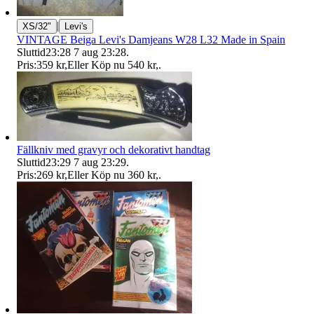
|
XS/32"
Levi's
VINTAGE Beiga Levi's Damjeans W28 L32 Made in Spain
Sluttid
23:28
7 aug 23:28
.
Pris:
359 kr
,
Eller Köp nu
540 kr
,
.
Fällkniv med gravyr och dekorativt handtag
Sluttid
23:29
7 aug 23:29
.
Pris:
269 kr
,
Eller Köp nu
360 kr
,
.