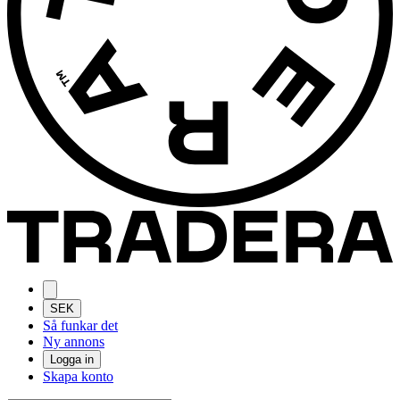
SEK
Så funkar det
Ny annons
Logga in
Skapa konto