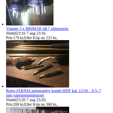
Vintage 3 x BRIMAR 6K7 elektronrör.
Sluttid
23:16
7 aug 23:16
.
Pris:
179 kr
,
Eller Köp nu
225 kr
,
.
Retro-JÄRNIA putsgranityr kombi HDF kal. 12/16 – 6,5–7
mm vapenrengöringsset
Sluttid
23:20
7 aug 23:20
.
Pris:
269 kr
,
Eller Köp nu
360 kr
,
.