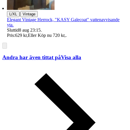
|
L/XL
Vintage
Elegant Vintage Herrock, "KASY Galecoat" vattenavvisande
yta.
Sluttid
8 aug 23:15
.
Pris:
629 kr
,
Eller Köp nu
720 kr
,
.
Andra har även tittat på
Visa alla