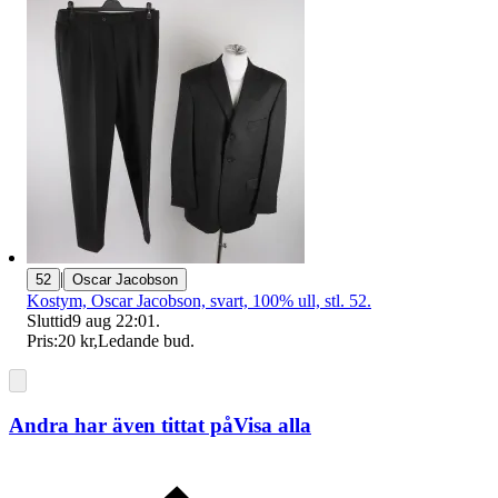
|
52
Oscar Jacobson
Kostym, Oscar Jacobson, svart, 100% ull, stl. 52.
Sluttid
9 aug 22:01
.
Pris:
20 kr
,
Ledande bud
.
Andra har även tittat på
Visa alla