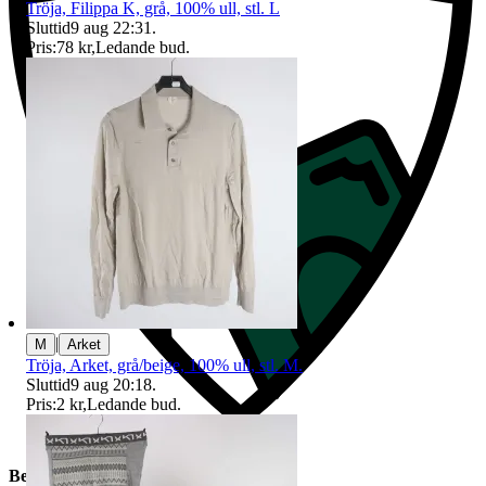
Tröja, Filippa K, grå, 100% ull, stl. L
Sluttid
9 aug 22:31
.
Pris:
78 kr
,
Ledande bud
.
|
M
Arket
Tröja, Arket, grå/beige, 100% ull, stl. M.
Sluttid
9 aug 20:18
.
Pris:
2 kr
,
Ledande bud
.
Beskrivning