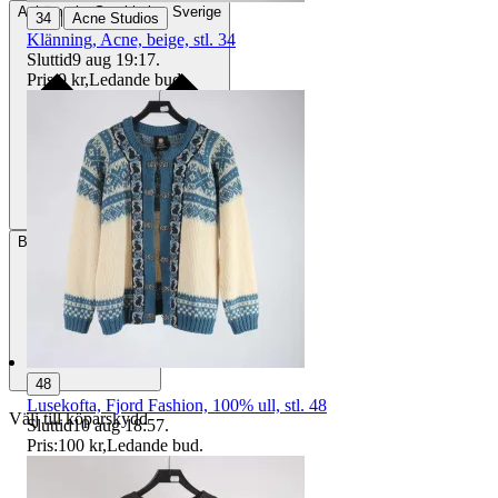
Avhämtning
Stockholm, Sverige
|
34
Acne Studios
Klänning, Acne, beige, stl. 34
Sluttid
9 aug 19:17
.
Pris:
9 kr
,
Ledande bud
.
Betalning
Via Tradera
48
Lusekofta, Fjord Fashion, 100% ull, stl. 48
Välj till köparskydd
Sluttid
10 aug 18:57
.
Pris:
100 kr
,
Ledande bud
.