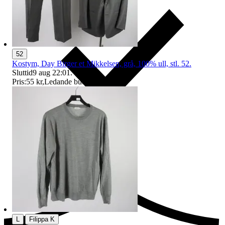
52
Kostym, Day Birger et Mikkelsen, grå, 100% ull, stl. 52.
Sluttid
9 aug 22:01
.
Pris:
55 kr
,
Ledande bud
.
Ersättning om du inte får din vara
|
L
Filippa K