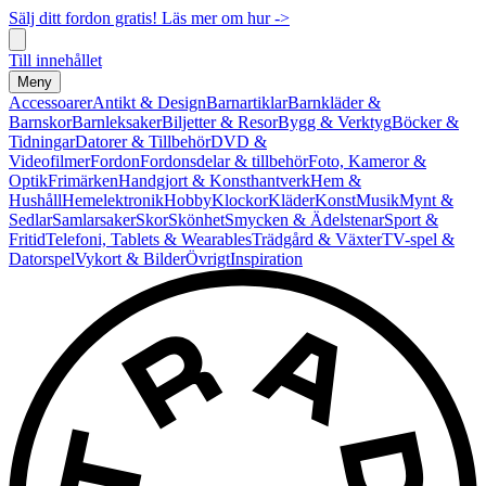
Sälj ditt fordon gratis! Läs mer om hur ->
Till innehållet
Meny
Accessoarer
Antikt & Design
Barnartiklar
Barnkläder &
Barnskor
Barnleksaker
Biljetter & Resor
Bygg & Verktyg
Böcker &
Tidningar
Datorer & Tillbehör
DVD &
Videofilmer
Fordon
Fordonsdelar & tillbehör
Foto, Kameror &
Optik
Frimärken
Handgjort & Konsthantverk
Hem &
Hushåll
Hemelektronik
Hobby
Klockor
Kläder
Konst
Musik
Mynt &
Sedlar
Samlarsaker
Skor
Skönhet
Smycken & Ädelstenar
Sport &
Fritid
Telefoni, Tablets & Wearables
Trädgård & Växter
TV-spel &
Datorspel
Vykort & Bilder
Övrigt
Inspiration