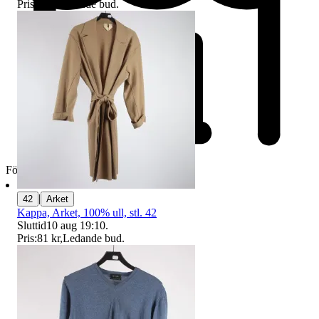
Pris:
1 kr
,
Ledande bud
.
Företag
|
42
Arket
Kappa, Arket, 100% ull, stl. 42
Sluttid
10 aug 19:10
.
Pris:
81 kr
,
Ledande bud
.