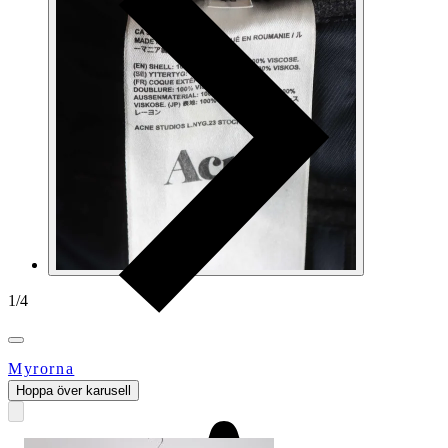
1
/
4
Myrorna
Hoppa över karusell