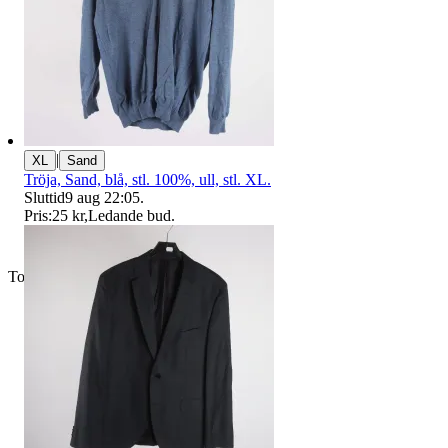
|
XL
Sand
Tröja, Sand, blå, stl. 100%, ull, stl. XL.
Sluttid
9 aug 22:05
.
Pris:
25 kr
,
Ledande bud
.
Toppsäljare