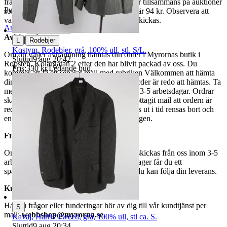
fraktpriset. Vi samfraktar upp till fyra varor tillsammans på auktioner
Publicerad
5 jun 19:59
som avslutas samma dag. Samfraktspriset är 94 kr. Observera att
varor märkta endast avhämtning inte kan skickas.
Anmäl
Sälj liknande
Avhämtning
|
L
Rodebjer
Kostym, Rodebjer, grå, 100% ull, stl. S/L.
Om du väljer avhämtning hämtas din order i Myrornas butik i
Sluttid
9 aug 20:42
.
Ropsten, Kolargatan 2 efter den har blivit packad av oss. Du
Pris:
330 kr
,
Ledande bud
.
kommer att få ett separat mail med rubriken Välkommen att hämta
din order på Myrorna i Ropsten! när din order är redo att hämtas. Ta
med legitimation. Hanteringstiden är cirka 3-5 arbetsdagar. Ordrar
ska hämtas senast 7 dagar efter att man mottagit mail att ordern är
redo för avhämtning. Ordrar som ej hämtas ut i tid rensas bort och
en avgift på 84 kr dras av från återbetalningen.
Frakt
Om du har valt frakt kommer din vara att skickas från oss inom 3-5
arbetsdagar. När din vara har lämnat vårt lager får du ett
spårningsnummer av DSV inom kort där du kan följa din leverans.
Kundservice
Har du frågor eller funderingar hör av dig till vår kundtjänst per
S
mail:
webbshop@myrorna.se
.
Kavaj, Harris Tweed, grå, 100% ull, stl ca. S.
Sluttid
9 aug 20:34
.