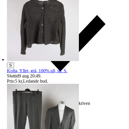
S
Kofta, Yllet, grå, 100% ull, stl. S.
Sluttid
9 aug 20:49
.
Pris:
5 kr
,
Ledande bud
.
Ersättning om varan inte är som beskriven