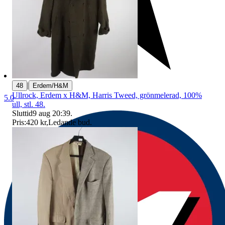
|
48
Erdem/H&M
Ullrock, Erdem x H&M, Harris Tweed, grönmelerad, 100%
5.0
ull, stl. 48.
Sluttid
9 aug 20:39
.
Pris:
420 kr
,
Ledande bud
.