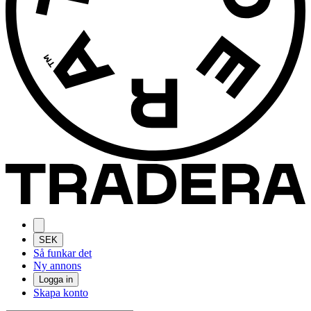
SEK
Så funkar det
Ny annons
Logga in
Skapa konto