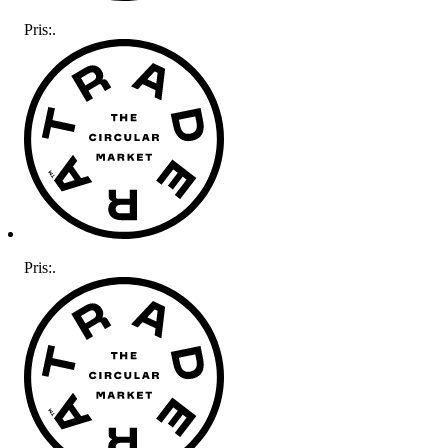
Pris:
.
Pris:
.