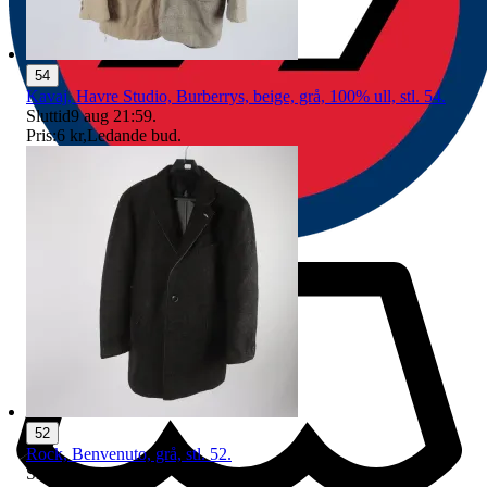
54
Kavaj, Havre Studio, Burberrys, beige, grå, 100% ull, stl. 54.
Sluttid
9 aug 21:59
.
Pris:
6 kr
,
Ledande bud
.
52
Rock, Benvenuto, grå, stl. 52.
Sluttid
9 aug 20:37
.