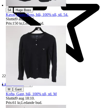
|
54
Hugo Boss
Kavaj, Hugo Boss, blå, 100% ull, stl. 54.
Sluttid
9 aug 20:34
.
Pris:
150 kr
,
Ledande bud
.
229 348 omdömen
Läs omdömen
Följ
|
M
Gant
Kofta, Gant, blå, 100% ull, stl. M
Sluttid
9 aug 18:10
.
Pris:
61 kr
,
Ledande bud
.