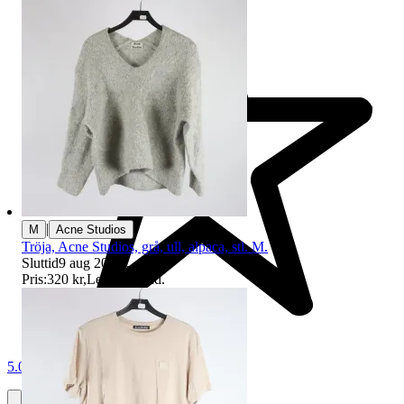
|
M
Acne Studios
Tröja, Acne Studios, grå, ull, alpaca, stl. M.
Sluttid
9 aug 20:46
.
Pris:
320 kr
,
Ledande bud
.
5.0