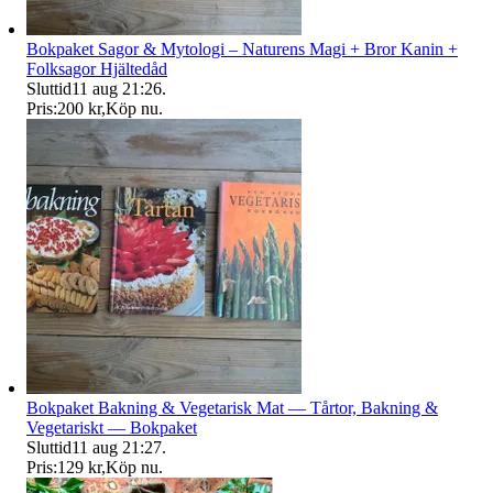
Bokpaket Sagor & Mytologi – Naturens Magi + Bror Kanin +
Folksagor Hjältedåd
Sluttid
11 aug 21:26
.
Pris:
200 kr
,
Köp nu
.
Bokpaket Bakning & Vegetarisk Mat — Tårtor, Bakning &
Vegetariskt — Bokpaket
Sluttid
11 aug 21:27
.
Pris:
129 kr
,
Köp nu
.