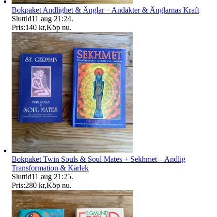
Bokpaket Andlighet & Änglar – Andakter & Änglarnas Kraft
Sluttid
11 aug 21:24
.
Pris:
140 kr
,
Köp nu
.
Bokpaket Twin Souls & Soul Mates + Sekhmet – Andlig
Transformation & Kärlek
Sluttid
11 aug 21:25
.
Pris:
280 kr
,
Köp nu
.