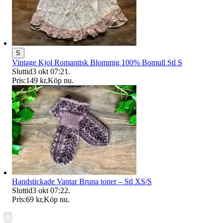
S
Vintage Kjol Romantisk Blommig 100% Bomull Stl S
Sluttid
3 okt 07:21
.
Pris:
149 kr
,
Köp nu
.
Handstickade Vantar Bruna toner – Stl XS/S
Sluttid
3 okt 07:22
.
Pris:
69 kr
,
Köp nu
.