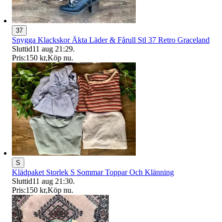
37
Snygga Klackskor Äkta Läder & Fårull Stl 37 Retro Graceland
Sluttid
11 aug 21:29
.
Pris:
150 kr
,
Köp nu
.
S
Klädpaket Storlek S Sommar Toppar Och Klänning
Sluttid
11 aug 21:30
.
Pris:
150 kr
,
Köp nu
.