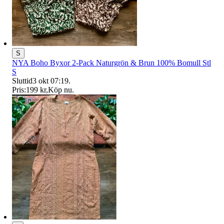
S
NYA Boho Byxor 2-Pack Naturgrön & Brun 100% Bomull Stl
S
Sluttid
3 okt 07:19
.
Pris:
199 kr
,
Köp nu
.