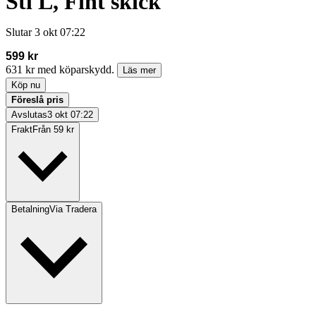
Stl L, Fint skick
Slutar
3 okt 07:22
599 kr
631 kr med köparskydd.
Läs mer
Köp nu
Föreslå pris
Avslutas
3 okt 07:22
Frakt
Från 59 kr
Betalning
Via Tradera