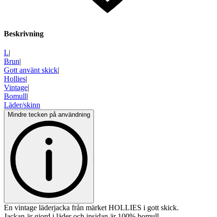
Beskrivning
L
|
Brun
|
Gott använt skick
|
Hollies
|
Vintage
|
Bomull
|
Läder/skinn
Mindre tecken på användning
En vintage läderjacka från märket HOLLIES i gott skick.
Jackan är gjord i läder och insidan är 100% bomull.