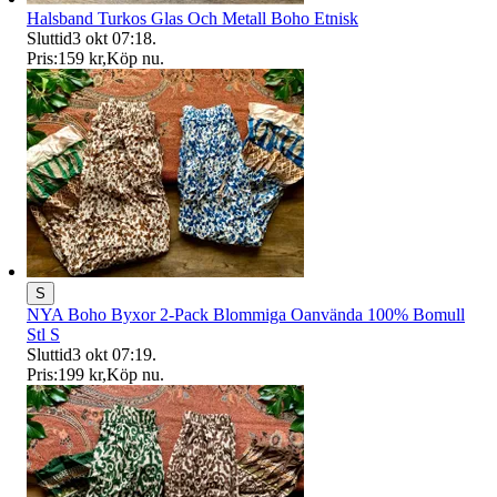
Halsband Turkos Glas Och Metall Boho Etnisk
Sluttid
3 okt 07:18
.
Pris:
159 kr
,
Köp nu
.
S
NYA Boho Byxor 2-Pack Blommiga Oanvända 100% Bomull
Stl S
Sluttid
3 okt 07:19
.
Pris:
199 kr
,
Köp nu
.