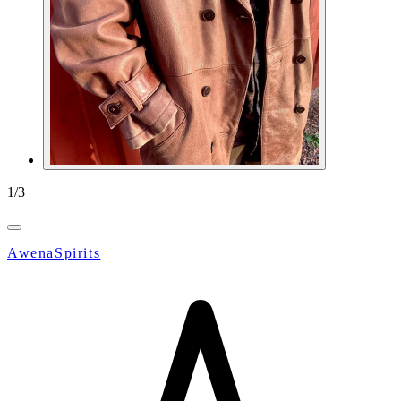
1
/
3
AwenaSpirits