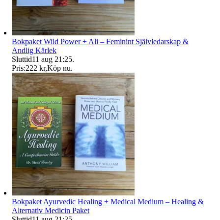
Bokpaket Wild Power + Ali – Feminint Självledarskap &
Andlig Kärlek
Sluttid
11 aug 21:25
.
Pris:
222 kr
,
Köp nu
.
Bokpaket Ayurvedic Healing + Medical Medium – Healing &
Alternativ Medicin Paket
Sluttid
11 aug 21:25
.