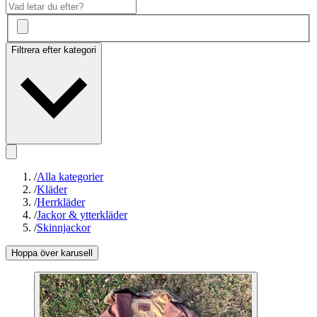
Filtrera efter kategori
/
Alla kategorier
/
Kläder
/
Herrkläder
/
Jackor & ytterkläder
/
Skinnjackor
Hoppa över karusell