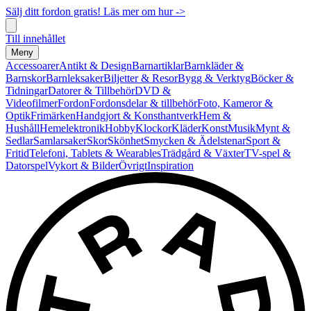
Sälj ditt fordon gratis! Läs mer om hur ->
Till innehållet
Meny
Accessoarer
Antikt & Design
Barnartiklar
Barnkläder &
Barnskor
Barnleksaker
Biljetter & Resor
Bygg & Verktyg
Böcker &
Tidningar
Datorer & Tillbehör
DVD &
Videofilmer
Fordon
Fordonsdelar & tillbehör
Foto, Kameror &
Optik
Frimärken
Handgjort & Konsthantverk
Hem &
Hushåll
Hemelektronik
Hobby
Klockor
Kläder
Konst
Musik
Mynt &
Sedlar
Samlarsaker
Skor
Skönhet
Smycken & Ädelstenar
Sport &
Fritid
Telefoni, Tablets & Wearables
Trädgård & Växter
TV-spel &
Datorspel
Vykort & Bilder
Övrigt
Inspiration