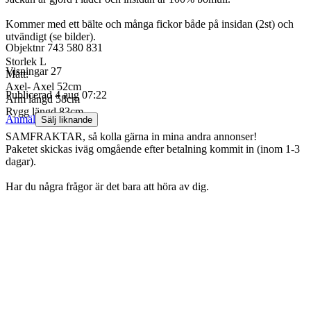
Kommer med ett bälte och många fickor både på insidan (2st) och
utvändigt (se bilder).
Objektnr
743 580 831
Storlek L
Visningar
27
Mått:
Axel- Axel 52cm
Publicerad
4 aug 07:22
Arm längd 58cm
Rygg längd 83cm
Anmäl
Sälj liknande
SAMFRAKTAR, så kolla gärna in mina andra annonser!
Paketet skickas iväg omgående efter betalning kommit in (inom 1-3
dagar).
Har du några frågor är det bara att höra av dig.