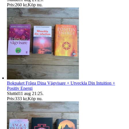
Pris:
260 kr
,
Köp nu
.
Bokpaket Fråga Dina Vägvisare + Utveckla Din Intuition +
Positiv Energi
Sluttid
11 aug 21:25
.
Pris:
333 kr
,
Köp nu
.