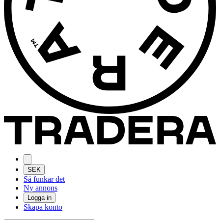
SEK
Så funkar det
Ny annons
Logga in
Skapa konto