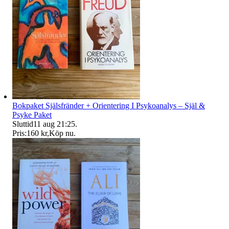
Bokpaket Själsfränder + Orientering I Psykoanalys – Själ &
Psyke Paket
Sluttid
11 aug 21:25
.
Pris:
160 kr
,
Köp nu
.