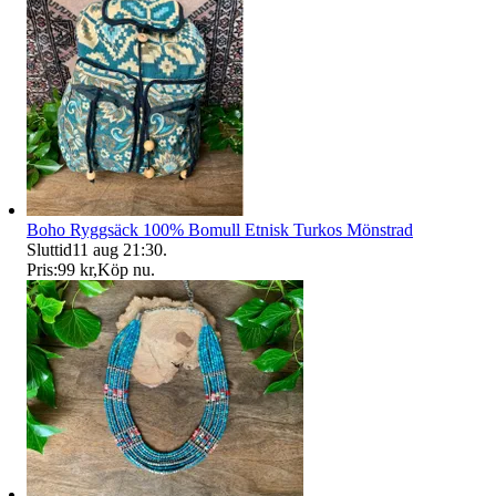
Boho Ryggsäck 100% Bomull Etnisk Turkos Mönstrad
Sluttid
11 aug 21:30
.
Pris:
99 kr
,
Köp nu
.