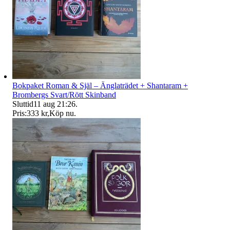
Bokpaket Roman & Själ – Änglaträdet + Shantaram +
Brombergs Svart/Rött Skinband
Sluttid
11 aug 21:26
.
Pris:
333 kr
,
Köp nu
.