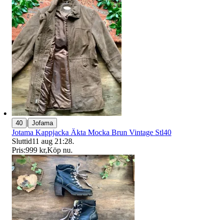
|
40
Jofama
Jotama Kappjacka Äkta Mocka Brun Vintage Stl40
Sluttid
11 aug 21:28
.
Pris:
999 kr
,
Köp nu
.