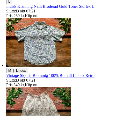
L
Indisk Klänning Nalli Broderad Guld Toner Storlek L
Sluttid
3 okt 07:21
.
Pris:
269 kr
,
Köp nu
.
|
M
Lindex
Vintage Skjorta Blommig 100% Bomull Lindex Retro
Sluttid
3 okt 07:21
.
Pris:
349 kr
,
Köp nu
.