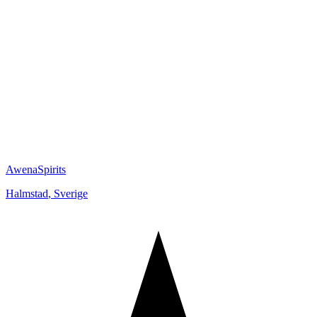
AwenaSpirits
Halmstad
,
Sverige